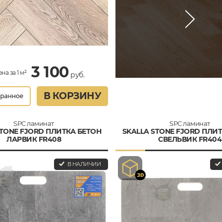
3 100
на за 1 м²
руб.
В КОРЗИНУ
SPC ламинат
SPC ламинат
STONE FJORD ПЛИТКА БЕТОН
SKALLA STONE FJORD ПЛИ
ЛАРВИК FR408
СВЕЛЬВИК FR404
В НАЛИЧИИ