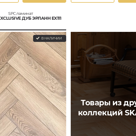
SPC ламинат
XCLUSIVE ДУБ ЭРЛАНН EX111
В НАЛИЧИИ
Товары из др
коллекций SK