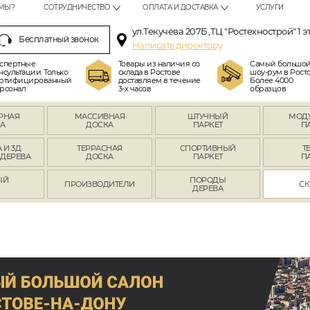
МЫ?
СОТРУДНИЧЕСТВО
ОПЛАТА И ДОСТАВКА
УСЛУГИ
ул.Текучёва 207Б ,ТЦ "Ростехнострой" 1 э
Бесплатный звонок
Написать директору
спертные
Товары из наличия со
Самый большо
нсультации. Только
склада в Ростове
шоу-рум в Росто
ртифицированный
доставляем в течение
Более 4000
рсонал
3-х часов
образцов
РНАЯ
МАССИВНАЯ
ШТУЧНЫЙ
МОД
А
ДОСКА
ПАРКЕТ
П
 И 3Д
ТЕРРАСНАЯ
СПОРТИВНЫЙ
Т
 ДЕРЕВА
ДОСКА
ПАРКЕТ
П
ЫЙ
ПОРОДЫ
ПРОИЗВОДИТЕЛИ
СК
Л
ДЕРЕВА