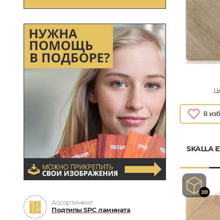
Це
SKALLA E
Ассортимент
Подтипы SPC ламината