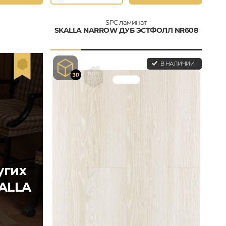
SPC ламинат
SKALLA NARROW ДУБ ЭСТФОЛЛ NR608
В НАЛИЧИИ
угих
ALLA