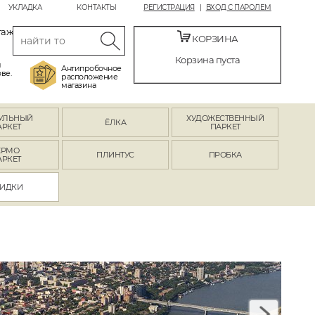
УКЛАДКА
КОНТАКТЫ
РЕГИСТРАЦИЯ
ВХОД С ПАРОЛЕМ
таж
КОРЗИНА
Корзина пуста
й
Антипробочное
ве.
расположение
магазина
УЛЬНЫЙ
ХУДОЖЕСТВЕННЫЙ
ЁЛКА
АРКЕТ
ПАРКЕТ
ЕРМО
ПЛИНТУС
ПРОБКА
АРКЕТ
ИДКИ