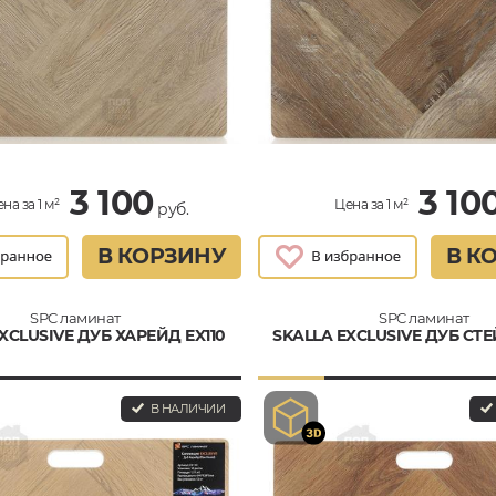
3 100
3 10
на за 1 м²
Цена за 1 м²
руб.
В КОРЗИНУ
В К
SPC ламинат
SPC ламинат
XCLUSIVE ДУБ ХАРЕЙД EX110
SKALLA EXCLUSIVE ДУБ СТЕЙ
В НАЛИЧИИ