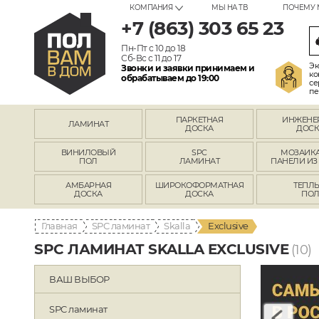
КОМПАНИЯ
МЫ НА ТВ
ПОЧЕМУ 
+7 (863) 303 65 23
Пн-Пт с 10 до 18
Сб-Вс с 11 до 17
Эк
Звонки и заявки принимаем и
ко
обрабатываем до 19:00
се
пе
ПАРКЕТНАЯ
ИНЖЕНЕ
ЛАМИНАТ
ДОСКА
ДОСК
ВИНИЛОВЫЙ
SPC
МОЗАИКА
ПОЛ
ЛАМИНАТ
ПАНЕЛИ ИЗ
АМБАРНАЯ
ШИРОКОФОРМАТНАЯ
ТЕПЛ
ДОСКА
ДОСКА
ПО
Главная
SPC ламинат
Skalla
Exclusive
SPC ЛАМИНАТ SKALLA EXCLUSIVE
(10)
ВАШ ВЫБОР
SPC ламинат