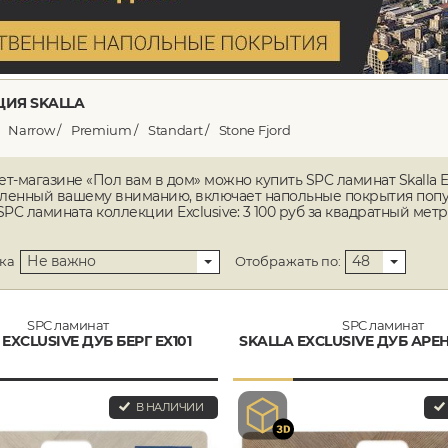
ИЯ SKALLA
Narrow
Premium
Standart
Stone Fjord
ет-магазине «Пол вам в дом» можно купить SPC ламинат Skalla E
ленный вашему вниманию, включает напольные покрытия популя
SPC ламината коллекции Exclusive: 3 100 руб за квадратный метр
Не важно
48
ка
Отображать по:
SPC ламинат
SPC ламинат
 EXCLUSIVE ДУБ БЕРГ EX101
SKALLA EXCLUSIVE ДУБ АРЕ
В НАЛИЧИИ