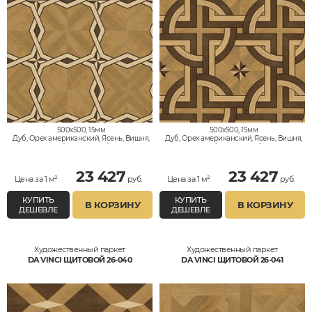
500x500, 15мм
500x500, 15мм
Дуб, Орех американский, Ясень, Вишня,
Дуб, Орех американский, Ясень, Вишня,
Клён, Тик, Мербау, Термодуб, Палисандр,
Клён, Тик, Мербау, Термодуб, Палисандр,
Орех Европейский (Грецкий), Любое на
Орех Европейский (Грецкий), Любое на
выбор
выбор
23 427
23 427
Цена за 1 м²
руб.
Цена за 1 м²
руб.
КУПИТЬ
КУПИТЬ
В КОРЗИНУ
В КОРЗИНУ
ДЕШЕВЛЕ
ДЕШЕВЛЕ
Художественный паркет
Художественный паркет
DA VINCI ЩИТОВОЙ 26-040
DA VINCI ЩИТОВОЙ 26-041