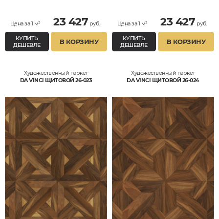
Клён, Тик, Мербау, Термодуб, Палисандр,
Клён, Тик, Мербау, Термодуб, Палисандр,
Орех Европейский (Грецкий), Любое на
Орех Европейский (Грецкий), Любое на
выбор
выбор
23 427
23 427
Цена за 1 м²
руб.
Цена за 1 м²
руб.
КУПИТЬ
КУПИТЬ
В КОРЗИНУ
В КОРЗИНУ
ДЕШЕВЛЕ
ДЕШЕВЛЕ
Художественный паркет
Художественный паркет
DA VINCI ЩИТОВОЙ 26-023
DA VINCI ЩИТОВОЙ 26-024