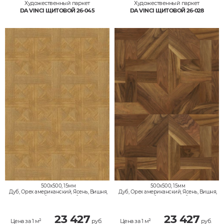
Художественный паркет
Художественный паркет
DA VINCI ЩИТОВОЙ 26-045
DA VINCI ЩИТОВОЙ 26-028
500x500, 15мм
500x500, 15мм
Дуб, Орех американский, Ясень, Вишня,
Дуб, Орех американский, Ясень, Вишня,
Клён, Тик, Мербау, Термодуб, Палисандр,
Клён, Тик, Мербау, Термодуб, Палисандр,
Орех Европейский (Грецкий), Любое на
Орех Европейский (Грецкий), Любое на
выбор
выбор
23 427
23 427
Цена за 1 м²
руб.
Цена за 1 м²
руб.