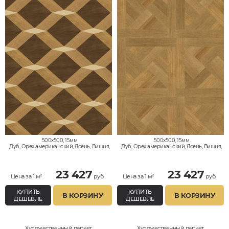
500x500, 15мм
500x500, 15мм
Дуб, Орех американский, Ясень, Вишня,
Дуб, Орех американский, Ясень, Вишня,
Клён, Тик, Мербау, Термодуб, Палисандр,
Клён, Тик, Мербау, Термодуб, Палисандр,
Орех Европейский (Грецкий), Любое на
Орех Европейский (Грецкий), Любое на
выбор
выбор
23 427
23 427
Цена за 1 м²
руб.
Цена за 1 м²
руб.
КУПИТЬ
КУПИТЬ
В КОРЗИНУ
В КОРЗИНУ
ДЕШЕВЛЕ
ДЕШЕВЛЕ
Художественный паркет
Художественный паркет