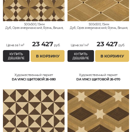
500x500, 15мм
500x500, 15мм
Дуб, Орех американский, Ясень, Вишня,
Дуб, Орех американский, Ясень, Вишня,
Клён, Тик, Мербау, Термодуб, Палисандр,
Клён, Тик, Мербау, Термодуб, Палисандр,
Орех Европейский (Грецкий), Любое на
Орех Европейский (Грецкий), Любое на
выбор
выбор
23 427
23 427
Цена за 1 м²
руб.
Цена за 1 м²
руб.
КУПИТЬ
КУПИТЬ
В КОРЗИНУ
В КОРЗИНУ
ДЕШЕВЛЕ
ДЕШЕВЛЕ
Художественный паркет
Художественный паркет
DA VINCI ЩИТОВОЙ 26-080
DA VINCI ЩИТОВОЙ 26-070