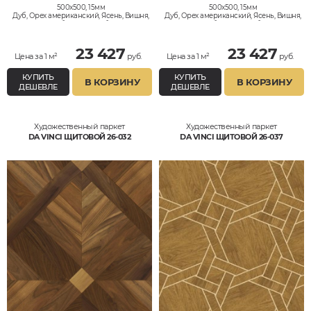
500x500, 15мм
500x500, 15мм
Дуб, Орех американский, Ясень, Вишня,
Дуб, Орех американский, Ясень, Вишня,
Клён, Тик, Мербау, Термодуб, Палисандр,
Клён, Тик, Мербау, Термодуб, Палисандр,
Орех Европейский (Грецкий), Любое на
Орех Европейский (Грецкий), Любое на
выбор
выбор
23 427
23 427
Цена за 1 м²
руб.
Цена за 1 м²
руб.
КУПИТЬ
КУПИТЬ
В КОРЗИНУ
В КОРЗИНУ
ДЕШЕВЛЕ
ДЕШЕВЛЕ
Художественный паркет
Художественный паркет
DA VINCI ЩИТОВОЙ 26-032
DA VINCI ЩИТОВОЙ 26-037