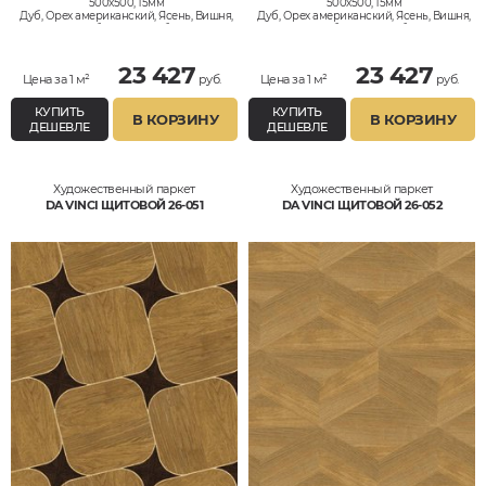
500x500, 15мм
500x500, 15мм
Дуб, Орех американский, Ясень, Вишня,
Дуб, Орех американский, Ясень, Вишня,
Клён, Тик, Мербау, Термодуб, Палисандр,
Клён, Тик, Мербау, Термодуб, Палисандр,
Орех Европейский (Грецкий), Любое на
Орех Европейский (Грецкий), Любое на
выбор
выбор
23 427
23 427
Цена за 1 м²
руб.
Цена за 1 м²
руб.
КУПИТЬ
КУПИТЬ
В КОРЗИНУ
В КОРЗИНУ
ДЕШЕВЛЕ
ДЕШЕВЛЕ
Художественный паркет
Художественный паркет
DA VINCI ЩИТОВОЙ 26-051
DA VINCI ЩИТОВОЙ 26-052