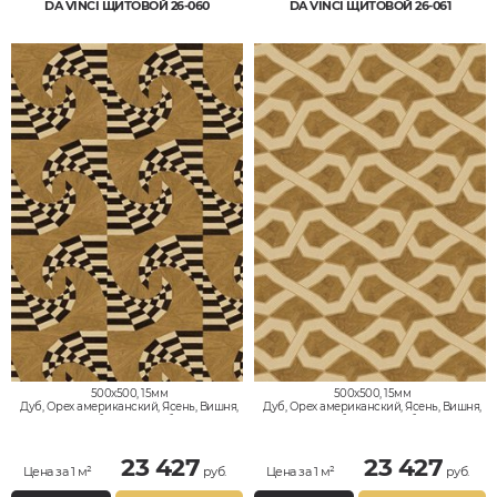
DA VINCI ЩИТОВОЙ 26-060
DA VINCI ЩИТОВОЙ 26-061
500x500, 15мм
500x500, 15мм
Дуб, Орех американский, Ясень, Вишня,
Дуб, Орех американский, Ясень, Вишня,
Клён, Тик, Мербау, Термодуб, Палисандр,
Клён, Тик, Мербау, Термодуб, Палисандр,
Орех Европейский (Грецкий), Любое на
Орех Европейский (Грецкий), Любое на
выбор
выбор
23 427
23 427
Цена за 1 м²
руб.
Цена за 1 м²
руб.