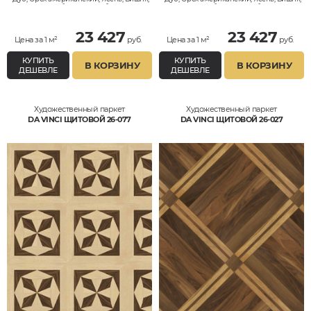
Клён, Тик, Мербау, Термодуб, Палисандр,
Клён, Тик, Мербау, Термодуб, Палисандр,
Орех Европейский (Грецкий), Любое на
Орех Европейский (Грецкий), Любое на
выбор
выбор
23 427
23 427
Цена за 1 м²
руб.
Цена за 1 м²
руб.
КУПИТЬ
КУПИТЬ
В КОРЗИНУ
В КОРЗИНУ
ДЕШЕВЛЕ
ДЕШЕВЛЕ
Художественный паркет
Художественный паркет
DA VINCI ЩИТОВОЙ 26-077
DA VINCI ЩИТОВОЙ 26-027