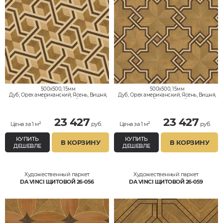
500x500, 15мм
500x500, 15мм
Дуб, Орех американский, Ясень, Вишня,
Дуб, Орех американский, Ясень, Вишня,
Клён, Тик, Мербау, Термодуб, Палисандр,
Клён, Тик, Мербау, Термодуб, Палисандр,
Орех Европейский (Грецкий), Любое на
Орех Европейский (Грецкий), Любое на
выбор
выбор
23 427
23 427
Цена за 1 м²
руб.
Цена за 1 м²
руб.
КУПИТЬ
КУПИТЬ
В КОРЗИНУ
В КОРЗИНУ
ДЕШЕВЛЕ
ДЕШЕВЛЕ
Художественный паркет
Художественный паркет
DA VINCI ЩИТОВОЙ 26-056
DA VINCI ЩИТОВОЙ 26-059