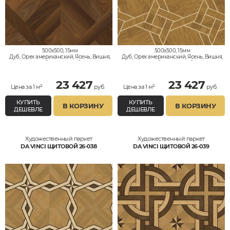
500x500, 15мм
500x500, 15мм
Дуб, Орех американский, Ясень, Вишня,
Дуб, Орех американский, Ясень, Вишня,
Клён, Тик, Мербау, Термодуб, Палисандр,
Клён, Тик, Мербау, Термодуб, Палисандр,
Орех Европейский (Грецкий), Любое на
Орех Европейский (Грецкий), Любое на
выбор
выбор
23 427
23 427
Цена за 1 м²
руб.
Цена за 1 м²
руб.
КУПИТЬ
КУПИТЬ
В КОРЗИНУ
В КОРЗИНУ
ДЕШЕВЛЕ
ДЕШЕВЛЕ
Художественный паркет
Художественный паркет
DA VINCI ЩИТОВОЙ 26-038
DA VINCI ЩИТОВОЙ 26-039