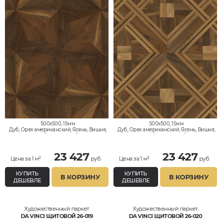
500x500, 15мм
500x500, 15мм
Дуб, Орех американский, Ясень, Вишня,
Дуб, Орех американский, Ясень, Вишня,
Клён, Тик, Мербау, Термодуб, Палисандр,
Клён, Тик, Мербау, Термодуб, Палисандр,
Орех Европейский (Грецкий), Любое на
Орех Европейский (Грецкий), Любое на
выбор
выбор
23 427
23 427
Цена за 1 м²
руб.
Цена за 1 м²
руб.
КУПИТЬ
КУПИТЬ
В КОРЗИНУ
В КОРЗИНУ
ДЕШЕВЛЕ
ДЕШЕВЛЕ
Художественный паркет
Художественный паркет
DA VINCI ЩИТОВОЙ 26-019
DA VINCI ЩИТОВОЙ 26-020