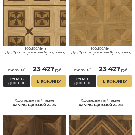
500x500, 15мм
500x500, 15мм
Дуб, Орех американский, Ясень, Вишня,
Дуб, Орех американский, Ясень, Вишня,
Клён, Тик, Мербау, Термодуб, Палисандр,
Клён, Тик, Мербау, Термодуб, Палисандр,
Орех Европейский (Грецкий), Любое на
Орех Европейский (Грецкий), Любое на
выбор
выбор
23 427
23 427
Цена за 1 м²
руб.
Цена за 1 м²
руб.
КУПИТЬ
КУПИТЬ
В КОРЗИНУ
В КОРЗИНУ
ДЕШЕВЛЕ
ДЕШЕВЛЕ
Художественный паркет
Художественный паркет
DA VINCI ЩИТОВОЙ 26-017
DA VINCI ЩИТОВОЙ 26-018