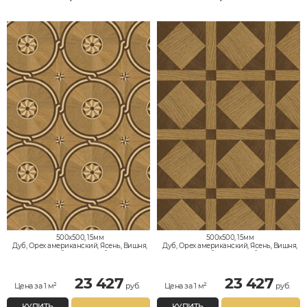
500x500, 15мм
500x500, 15мм
Дуб, Орех американский, Ясень, Вишня,
Дуб, Орех американский, Ясень, Вишня,
Клён, Тик, Мербау, Термодуб, Палисандр,
Клён, Тик, Мербау, Термодуб, Палисандр,
Орех Европейский (Грецкий), Любое на
Орех Европейский (Грецкий), Любое на
выбор
выбор
23 427
23 427
Цена за 1 м²
руб.
Цена за 1 м²
руб.
КУПИТЬ
КУПИТЬ