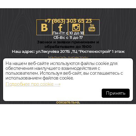
+7 (863) 303 65 23
Пн-Пт с 10 до 18
Сб-Вс с 11 до 17
Звонки и заявки принимаем и
обрабатываем до 19:00
Наш адрес:
ул.Текучёва 207Б ,ТЦ "Ростехнострой" 1 этаж
Написать директору
На нашем веб-сайте используются файлы cookie для
обеспечения наилучшего взаимодействия с
Всегда свободная парковка
пользователем. Используя веб-сайт, вы соглашаетесь с
использованием файлов cookie.
Подробнее про cookie ⟶
© Интернет-магазин Polvamvdom.ru 2011-2026. Все права
защищены.
Принять
При копировании материалов прямая ссылка на сайт
обязательна
.
НАШ ПАРТНЁР