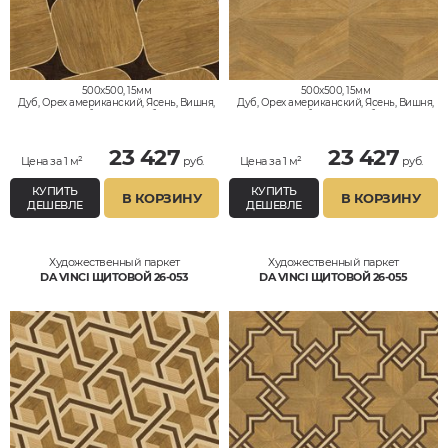
500x500, 15мм
500x500, 15мм
Дуб, Орех американский, Ясень, Вишня,
Дуб, Орех американский, Ясень, Вишня,
Клён, Тик, Мербау, Термодуб, Палисандр,
Клён, Тик, Мербау, Термодуб, Палисандр,
Орех Европейский (Грецкий), Любое на
Орех Европейский (Грецкий), Любое на
выбор
выбор
23 427
23 427
Цена за 1 м²
руб.
Цена за 1 м²
руб.
КУПИТЬ
КУПИТЬ
В КОРЗИНУ
В КОРЗИНУ
ДЕШЕВЛЕ
ДЕШЕВЛЕ
Художественный паркет
Художественный паркет
DA VINCI ЩИТОВОЙ 26-053
DA VINCI ЩИТОВОЙ 26-055