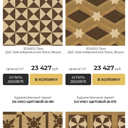
500x500, 15мм
500x500, 15мм
Дуб, Орех американский, Ясень, Вишня,
Дуб, Орех американский, Ясень, Вишня,
Клён, Тик, Мербау, Термодуб, Палисандр,
Клён, Тик, Мербау, Термодуб, Палисандр,
Орех Европейский (Грецкий), Любое на
Орех Европейский (Грецкий), Любое на
выбор
выбор
23 427
23 427
Цена за 1 м²
руб.
Цена за 1 м²
руб.
КУПИТЬ
КУПИТЬ
В КОРЗИНУ
В КОРЗИНУ
ДЕШЕВЛЕ
ДЕШЕВЛЕ
Художественный паркет
Художественный паркет
DA VINCI ЩИТОВОЙ 26-081
DA VINCI ЩИТОВОЙ 26-075