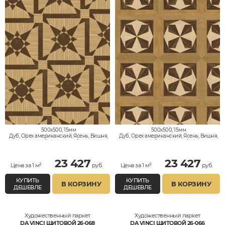
500x500, 15мм
500x500, 15мм
Дуб, Орех американский, Ясень, Вишня,
Дуб, Орех американский, Ясень, Вишня,
Клён, Тик, Мербау, Термодуб, Палисандр,
Клён, Тик, Мербау, Термодуб, Палисандр,
Орех Европейский (Грецкий), Любое на
Орех Европейский (Грецкий), Любое на
выбор
выбор
23 427
23 427
Цена за 1 м²
руб.
Цена за 1 м²
руб.
КУПИТЬ
КУПИТЬ
В КОРЗИНУ
В КОРЗИНУ
ДЕШЕВЛЕ
ДЕШЕВЛЕ
Художественный паркет
Художественный паркет
DA VINCI ЩИТОВОЙ 26-068
DA VINCI ЩИТОВОЙ 26-066