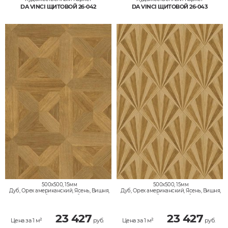
DA VINCI ЩИТОВОЙ 26-042
DA VINCI ЩИТОВОЙ 26-043
500x500, 15мм
500x500, 15мм
Дуб, Орех американский, Ясень, Вишня,
Дуб, Орех американский, Ясень, Вишня,
Клён, Тик, Мербау, Термодуб, Палисандр,
Клён, Тик, Мербау, Термодуб, Палисандр,
Орех Европейский (Грецкий), Любое на
Орех Европейский (Грецкий), Любое на
выбор
выбор
23 427
23 427
Цена за 1 м²
руб.
Цена за 1 м²
руб.