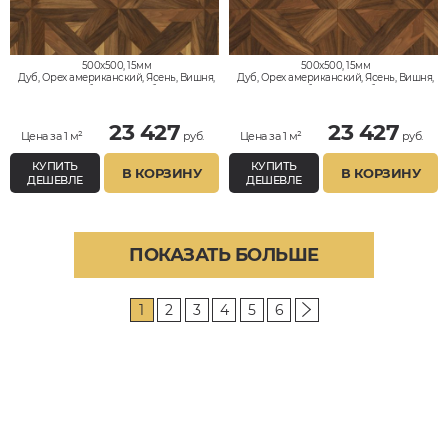
500x500, 15мм
500x500, 15мм
Дуб, Орех американский, Ясень, Вишня,
Дуб, Орех американский, Ясень, Вишня,
Клён, Тик, Мербау, Термодуб, Палисандр,
Клён, Тик, Мербау, Термодуб, Палисандр,
Орех Европейский (Грецкий), Любое на
Орех Европейский (Грецкий), Любое на
выбор
выбор
23 427
23 427
Цена за 1 м²
руб.
Цена за 1 м²
руб.
КУПИТЬ
КУПИТЬ
В КОРЗИНУ
В КОРЗИНУ
ДЕШЕВЛЕ
ДЕШЕВЛЕ
ПОКАЗАТЬ БОЛЬШЕ
1
2
3
4
5
6