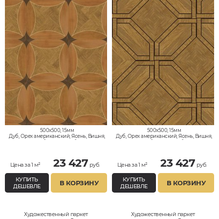
500x500, 15мм
500x500, 15мм
Дуб, Орех американский, Ясень, Вишня,
Дуб, Орех американский, Ясень, Вишня,
Клён, Тик, Мербау, Термодуб, Палисандр,
Клён, Тик, Мербау, Термодуб, Палисандр,
Орех Европейский (Грецкий), Любое на
Орех Европейский (Грецкий), Любое на
выбор
выбор
23 427
23 427
Цена за 1 м²
руб.
Цена за 1 м²
руб.
КУПИТЬ
КУПИТЬ
В КОРЗИНУ
В КОРЗИНУ
ДЕШЕВЛЕ
ДЕШЕВЛЕ
Художественный паркет
Художественный паркет