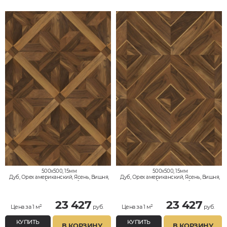
500x500, 15мм
500x500, 15мм
Дуб, Орех американский, Ясень, Вишня,
Дуб, Орех американский, Ясень, Вишня,
Клён, Тик, Мербау, Термодуб, Палисандр,
Клён, Тик, Мербау, Термодуб, Палисандр,
Орех Европейский (Грецкий), Любое на
Орех Европейский (Грецкий), Любое на
выбор
выбор
23 427
23 427
Цена за 1 м²
руб.
Цена за 1 м²
руб.
КУПИТЬ
КУПИТЬ
В КОРЗИНУ
В КОРЗИНУ