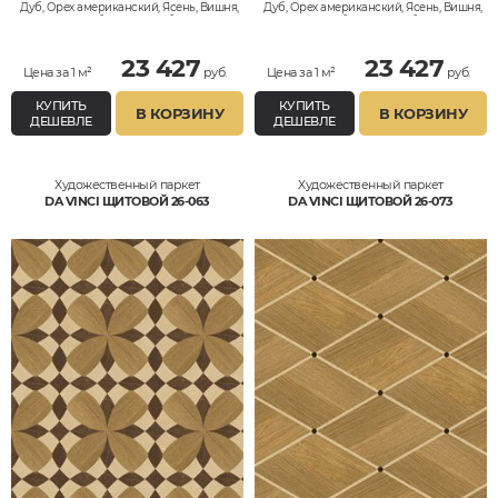
Дуб, Орех американский, Ясень, Вишня,
Дуб, Орех американский, Ясень, Вишня,
Клён, Тик, Мербау, Термодуб, Палисандр,
Клён, Тик, Мербау, Термодуб, Палисандр,
Орех Европейский (Грецкий), Любое на
Орех Европейский (Грецкий), Любое на
выбор
выбор
23 427
23 427
Цена за 1 м²
руб.
Цена за 1 м²
руб.
КУПИТЬ
КУПИТЬ
В КОРЗИНУ
В КОРЗИНУ
ДЕШЕВЛЕ
ДЕШЕВЛЕ
Художественный паркет
Художественный паркет
DA VINCI ЩИТОВОЙ 26-063
DA VINCI ЩИТОВОЙ 26-073