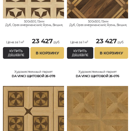
500x500, 15мм
500x500, 15мм
Дуб, Орех американский, Ясень, Вишня,
Дуб, Орех американский, Ясень, Вишня,
Клён, Тик, Мербау, Термодуб, Палисандр,
Клён, Тик, Мербау, Термодуб, Палисандр,
Орех Европейский (Грецкий), Любое на
Орех Европейский (Грецкий), Любое на
выбор
выбор
23 427
23 427
Цена за 1 м²
руб.
Цена за 1 м²
руб.
КУПИТЬ
КУПИТЬ
В КОРЗИНУ
В КОРЗИНУ
ДЕШЕВЛЕ
ДЕШЕВЛЕ
Художественный паркет
Художественный паркет
DA VINCI ЩИТОВОЙ 26-078
DA VINCI ЩИТОВОЙ 26-076