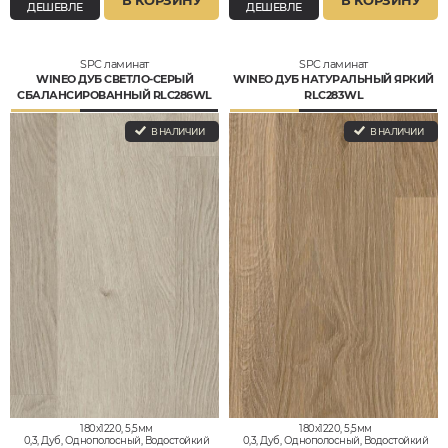
В КОРЗИНУ
В КОРЗИНУ
ДЕШЕВЛЕ
ДЕШЕВЛЕ
SPC ламинат
SPC ламинат
WINEO ДУБ СВЕТЛО-СЕРЫЙ
WINEO ДУБ НАТУРАЛЬНЫЙ ЯРКИЙ
СБАЛАНСИРОВАННЫЙ RLC286WL
RLC283WL
В НАЛИЧИИ
В НАЛИЧИИ
180x1220, 5,5мм
180x1220, 5,5мм
0,3, Дуб, Однополосный, Водостойкий
0,3, Дуб, Однополосный, Водостойкий