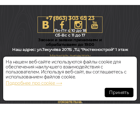
+7 (863) 303 65 23
Пн-Пт с 10 до 18
Сб-Вс с 11 до 17
Звонки и заявки принимаем и
обрабатываем до 19:00
Наш адрес:
ул.Текучёва 207Б ,ТЦ "Ростехнострой" 1 этаж
Написать директору
На нашем веб-сайте используются файлы cookie для
обеспечения наилучшего взаимодействия с
Всегда свободная парковка
пользователем. Используя веб-сайт, вы соглашаетесь с
использованием файлов cookie.
Подробнее про cookie ⟶
© Интернет-магазин Polvamvdom.ru 2011-2026. Все права
защищены.
Принять
При копировании материалов прямая ссылка на сайт
обязательна
.
НАШ ПАРТНЁР