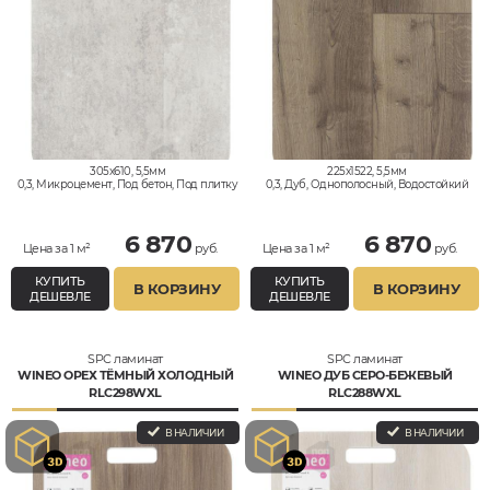
305x610, 5,5мм
225x1522, 5,5мм
0,3, Микроцемент, Под бетон, Под плитку
0,3, Дуб, Однополосный, Водостойкий
и камень, Водостойкий
6 870
6 870
Цена за 1 м²
руб.
Цена за 1 м²
руб.
КУПИТЬ
КУПИТЬ
В КОРЗИНУ
В КОРЗИНУ
ДЕШЕВЛЕ
ДЕШЕВЛЕ
SPC ламинат
SPC ламинат
WINEO ОРЕХ ТЁМНЫЙ ХОЛОДНЫЙ
WINEO ДУБ СЕРО-БЕЖЕВЫЙ
RLC298WXL
RLC288WXL
В НАЛИЧИИ
В НАЛИЧИИ