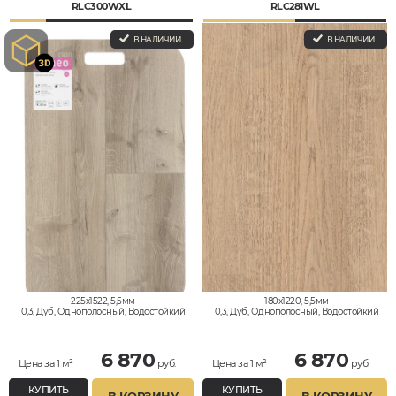
RLC300WXL
RLC281WL
В НАЛИЧИИ
В НАЛИЧИИ
225x1522, 5,5мм
180x1220, 5,5мм
0,3, Дуб, Однополосный, Водостойкий
0,3, Дуб, Однополосный, Водостойкий
6 870
6 870
Цена за 1 м²
руб.
Цена за 1 м²
руб.
КУПИТЬ
КУПИТЬ