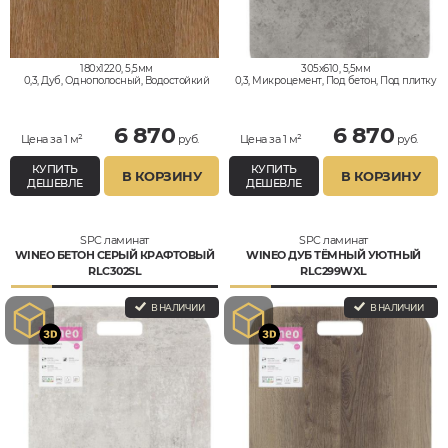
180x1220, 5,5мм
305x610, 5,5мм
0,3, Дуб, Однополосный, Водостойкий
0,3, Микроцемент, Под бетон, Под плитку
и камень, Водостойкий
6 870
6 870
Цена за 1 м²
руб.
Цена за 1 м²
руб.
КУПИТЬ
КУПИТЬ
В КОРЗИНУ
В КОРЗИНУ
ДЕШЕВЛЕ
ДЕШЕВЛЕ
SPC ламинат
SPC ламинат
WINEO БЕТОН СЕРЫЙ КРАФТОВЫЙ
WINEO ДУБ ТЁМНЫЙ УЮТНЫЙ
RLC302SL
RLC299WXL
В НАЛИЧИИ
В НАЛИЧИИ