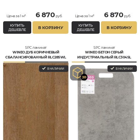
6 870
6 870
Цена за 1 м²
руб.
Цена за 1 м²
руб.
КУПИТЬ
КУПИТЬ
В КОРЗИНУ
В КОРЗИНУ
ДЕШЕВЛЕ
ДЕШЕВЛЕ
SPC ламинат
SPC ламинат
WINEO ДУБ КОРИЧНЕВЫЙ
WINEO БЕТОН СЕРЫЙ
СБАЛАНСИРОВАННЫЙ RLC285WL
ИНДУСТРИАЛЬНЫЙ RLC304SL
В НАЛИЧИИ
В НАЛИЧИИ