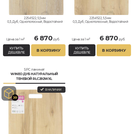
225x1522, 5,5мм
225x1522, 5,5мм
0,3, Дуб, Однополосный, Водостойкий
0,3, Дуб, Однополосный, Водостойкий
6 870
6 870
Цена за 1 м²
руб.
Цена за 1 м²
руб.
КУПИТЬ
КУПИТЬ
В КОРЗИНУ
В КОРЗИНУ
ДЕШЕВЛЕ
ДЕШЕВЛЕ
SPC ламинат
WINEO ДУБ НАТУРАЛЬНЫЙ
ТЕНЕВОЙ RLC292WXL
В НАЛИЧИИ