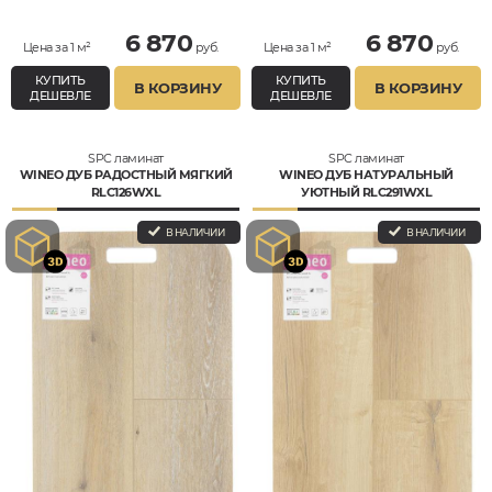
6 870
6 870
Цена за 1 м²
руб.
Цена за 1 м²
руб.
КУПИТЬ
КУПИТЬ
В КОРЗИНУ
В КОРЗИНУ
ДЕШЕВЛЕ
ДЕШЕВЛЕ
SPC ламинат
SPC ламинат
WINEO ДУБ РАДОСТНЫЙ МЯГКИЙ
WINEO ДУБ НАТУРАЛЬНЫЙ
RLC126WXL
УЮТНЫЙ RLC291WXL
В НАЛИЧИИ
В НАЛИЧИИ