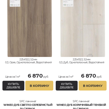
225x1522, 5,5мм
225x1522, 5,5мм
0,3, Орех, Однополосный, Водостойкий
0,3, Дуб, Однополосный, Водостойкий
6 870
6 870
Цена за 1 м²
руб.
Цена за 1 м²
руб.
КУПИТЬ
КУПИТЬ
В КОРЗИНУ
В КОРЗИНУ
ДЕШЕВЛЕ
ДЕШЕВЛЕ
SPC ламинат
SPC ламинат
WINEO ДУБ СВЕТЛО-СЕРЕБРИСТЫЙ
WINEO ДУБ КОРИЧНЕВЫЙ ТЕНЕВОЙ
RLC301WXL
RLC295WXL