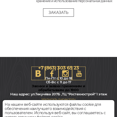
хранение и использование персональных данных
+7 (863) 303 65 23
Пн-Пт с 10 до 18
Сб-Вс с 11 до 17
Звонки и заявки принимаем и
обрабатываем до 19:00
Наш адрес:
ул.Текучёва 207Б ,ТЦ "Ростехнострой" 1 этаж
Написать директору
На нашем веб-сайте используются файлы cookie для
обеспечения наилучшего взаимодействия с
Всегда свободная парковка
пользователем. Используя веб-сайт, вы соглашаетесь с
использованием файлов cookie.