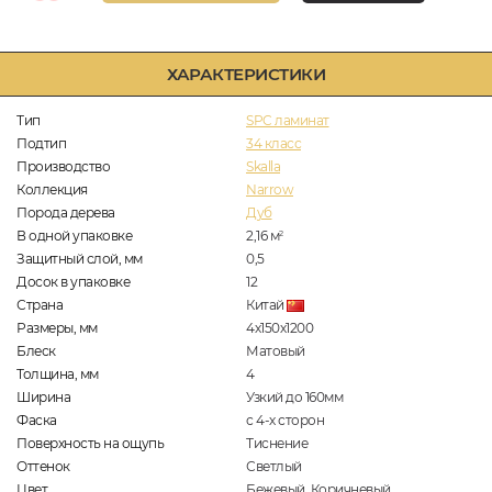
ХАРАКТЕРИСТИКИ
Тип
SPC ламинат
Подтип
34 класс
Производство
Skalla
Коллекция
Narrow
Порода дерева
Дуб
В одной упаковке
2,16
м
2
Защитный слой, мм
0,5
Досок в упаковке
12
Страна
Китай
Размеры, мм
4х150х1200
Блеск
Матовый
Толщина, мм
4
Ширина
Узкий до 160мм
Фаска
с 4-х сторон
Поверхность на ощупь
Тиснение
Оттенок
Светлый
Цвет
Бежевый, Коричневый