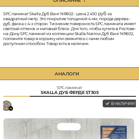
ОПИСАНИЕ
руб.
SPC ламинат Skalla Дуб Ванг NR602 - цена 2 450
за
квадратный метр. Это покрытие толщиной 4 мм, порода дерева -
дуб, фаска с 4-х сторон. Тиснение поверхность SPC ламината имеет
светлый оттенок и матовый блеск. Для того, чтобы купить в Ростове-
на-Дону SPC ламинат из коллекции Skalla Narrow Дуб Ванг NR602,
положите товар в корзину или свяжитесь с нами любым
доступным способом. Товар есть в наличии.
АНАЛОГИ
SPC ламинат
SKALLA ДУБ ФЕРДЕ ST305
В НАЛИЧИИ