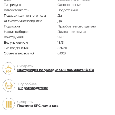
Тип рисунка
Однополосный
Влагостойкость
Водостойкий
Подходит для теплого пола
Да
Антистатичное покрытие
Да
Подложка
Приобретается отдельно
Наши подборки
Для ванных комнат
Конструкция
SPC
Вес упаковки, кг
18,13
Тип соединения
Замок
Объём упаковки, м3
0,009
Смотреть
Инструкция по укладке SPC ламината Skalla
Подробнее
О производителе
Смотреть
Подтипы SPC ламината