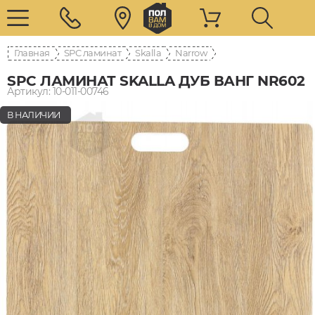
Главная
SPC ламинат
Skalla
Narrow
SPC ЛАМИНАТ SKALLA ДУБ ВАНГ NR602
Артикул: 10-011-00746
В НАЛИЧИИ