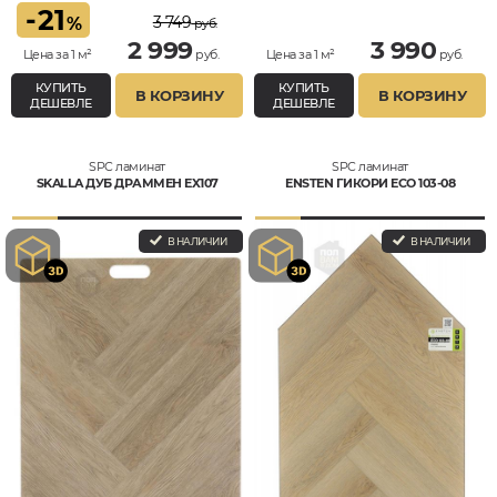
-
21
3 749
%
руб.
2 999
3 990
Цена за 1 м²
руб.
Цена за 1 м²
руб.
КУПИТЬ
КУПИТЬ
В КОРЗИНУ
В КОРЗИНУ
ДЕШЕВЛЕ
ДЕШЕВЛЕ
SPC ламинат
SPC ламинат
SKALLA ДУБ ДРАММЕН EX107
ENSTEN ГИКОРИ ECO 103-08
В НАЛИЧИИ
В НАЛИЧИИ