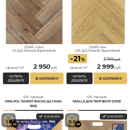
122x610, 4,5мм
123x615, 4мм
0,5, Дуб, Елочкой, Водостойкий
0,55, Дуб, Елочкой, Водостойкий
-
21
3 749
%
руб.
2 950
2 999
Цена за 1 м²
руб.
Цена за 1 м²
руб.
КУПИТЬ
КУПИТЬ
В КОРЗИНУ
В КОРЗИНУ
ДЕШЕВЛЕ
ДЕШЕВЛЕ
SPC ламинат
SPC ламинат
VINILPOL ПАРКЕТ ВАСКО ДА ГАМА
SKALLA ДУБ ТИНГВОЛЛ EX103
9922
В НАЛИЧИИ
В НАЛИЧИИ