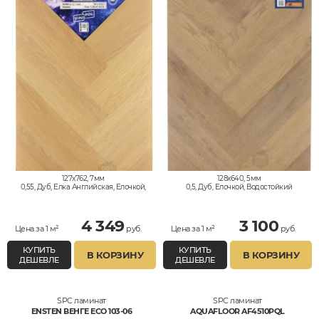
127x762, 7мм
128x640, 5мм
0,55, Дуб, Елка Английская, Елочкой,
0,5, Дуб, Елочкой, Водостойкий
Водостойкий
4 349
3 100
Цена за 1 м²
руб.
Цена за 1 м²
руб.
КУПИТЬ
КУПИТЬ
В КОРЗИНУ
В КОРЗИНУ
ДЕШЕВЛЕ
ДЕШЕВЛЕ
SPC ламинат
SPC ламинат
ENSTEN ВЕНГЕ ECO 103-06
AQUAFLOOR AF4510PQL