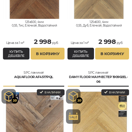
125x600, 4мм
125x600, 4мм
0,55, Тис, Елочкой, Водостойкий
0,55, Дуб, Елочкой, Водостойкий
2 998
2 998
Цена за 1 м²
руб.
Цена за 1 м²
руб.
КУПИТЬ
КУПИТЬ
В КОРЗИНУ
В КОРЗИНУ
ДЕШЕВЛЕ
ДЕШЕВЛЕ
SPC ламинат
SPC ламинат
AQUAFLOOR AF4517PQL
DAMY FLOOR МАНЧЕСТЕР 190902EL-
06
В НАЛИЧИИ
В НАЛИЧИИ