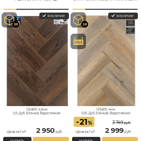
В НАЛИЧИИ
В НАЛИЧИИ
122x610, 4,5мм
123x615, 4мм
0,5, Дуб, Елочкой, Водостойкий
0,55, Дуб, Елочкой, Водостойкий
-
21
3 749
%
руб.
2 950
2 999
Цена за 1 м²
руб.
Цена за 1 м²
руб.
КУПИТЬ
КУПИТЬ