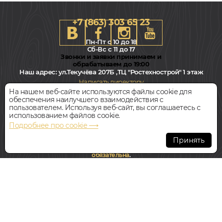
+7 (863) 303 65 23
Пн-Пт с 10 до 18
Сб-Вс с 11 до 17
Звонки и заявки принимаем и
обрабатываем до 19:00
Наш адрес:
ул.Текучёва 207Б ,ТЦ "Ростехнострой" 1 этаж
Написать директору
На нашем веб-сайте используются файлы cookie для
обеспечения наилучшего взаимодействия с
Всегда свободная парковка
пользователем. Используя веб-сайт, вы соглашаетесь с
использованием файлов cookie.
Подробнее про cookie ⟶
© Интернет-магазин Polvamvdom.ru 2011-2026. Все права
защищены.
Принять
При копировании материалов прямая ссылка на сайт
обязательна
.
НАШ ПАРТНЁР