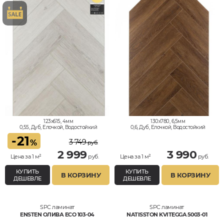
123x615, 4мм
130x780, 6,5мм
0,55, Дуб, Елочкой, Водостойкий
0,6, Дуб, Елочкой, Водостойкий
-
21
3 749
%
руб.
2 999
3 990
Цена за 1 м²
руб.
Цена за 1 м²
руб.
КУПИТЬ
КУПИТЬ
В КОРЗИНУ
В КОРЗИНУ
ДЕШЕВЛЕ
ДЕШЕВЛЕ
SPC ламинат
SPC ламинат
ENSTEN ОЛИВА ECO 103-04
NATISSTON KVITEGGA 5003-01