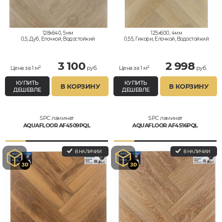
128x640, 5мм
125x600, 4мм
0,5, Дуб, Елочкой, Водостойкий
0,55, Гикори, Елочкой, Водостойкий
3 100
2 998
Цена за 1 м²
руб.
Цена за 1 м²
руб.
КУПИТЬ
КУПИТЬ
В КОРЗИНУ
В КОРЗИНУ
ДЕШЕВЛЕ
ДЕШЕВЛЕ
SPC ламинат
SPC ламинат
AQUAFLOOR AF4509PQL
AQUAFLOOR AF4516PQL
В НАЛИЧИИ
В НАЛИЧИИ