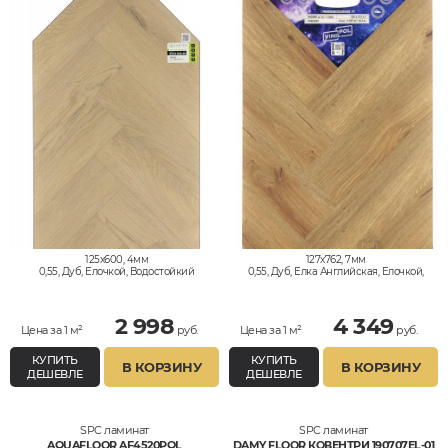
125x600, 4мм
127x762, 7мм
0,55, Дуб, Елочкой, Водостойкий
0,55, Дуб, Елка Английская, Елочкой,
Водостойкий
2 998
4 349
Цена за 1 м²
руб.
Цена за 1 м²
руб.
КУПИТЬ
КУПИТЬ
В КОРЗИНУ
В КОРЗИНУ
ДЕШЕВЛЕ
ДЕШЕВЛЕ
SPC ламинат
SPC ламинат
AQUAFLOOR AF4520PQL
DAMY FLOOR КОВЕНТРИ 190707EL-01