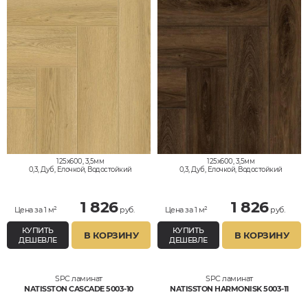
125x600, 3,5мм
125x600, 3,5мм
0,3, Дуб, Елочкой, Водостойкий
0,3, Дуб, Елочкой, Водостойкий
1 826
1 826
Цена за 1 м²
руб.
Цена за 1 м²
руб.
КУПИТЬ
КУПИТЬ
В КОРЗИНУ
В КОРЗИНУ
ДЕШЕВЛЕ
ДЕШЕВЛЕ
SPC ламинат
SPC ламинат
NATISSTON CASCADE 5003-10
NATISSTON HARMONISK 5003-11