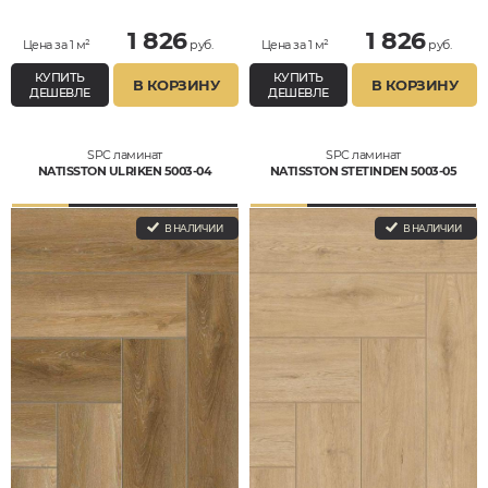
1 826
1 826
Цена за 1 м²
руб.
Цена за 1 м²
руб.
КУПИТЬ
КУПИТЬ
В КОРЗИНУ
В КОРЗИНУ
ДЕШЕВЛЕ
ДЕШЕВЛЕ
SPC ламинат
SPC ламинат
NATISSTON ULRIKEN 5003-04
NATISSTON STETINDEN 5003-05
В НАЛИЧИИ
В НАЛИЧИИ