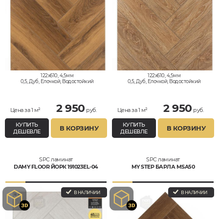
122x610, 4,5мм
122x610, 4,5мм
0,5, Дуб, Елочкой, Водостойкий
0,5, Дуб, Елочкой, Водостойкий
2 950
2 950
Цена за 1 м²
руб.
Цена за 1 м²
руб.
КУПИТЬ
КУПИТЬ
В КОРЗИНУ
В КОРЗИНУ
ДЕШЕВЛЕ
ДЕШЕВЛЕ
SPC ламинат
SPC ламинат
DAMY FLOOR ЙОРК 191023EL-04
MY STEP БАРЛА MSA50
В НАЛИЧИИ
В НАЛИЧИИ