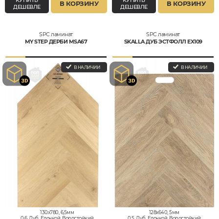
В КОРЗИНУ
В КОРЗИНУ
ДЕШЕВЛЕ
ДЕШЕВЛЕ
SPC ламинат
SPC ламинат
MY STEP ДЕРБИ MSA67
SKALLA ДУБ ЭСТФОЛЛ EX109
В НАЛИЧИИ
В НАЛИЧИИ
130x780, 6,5мм
128x640, 5мм
0,6, Дуб, Елочкой, Водостойкий
0,5, Дуб, Елочкой, Водостойкий