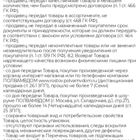
- продавец передал качественные товары в меньшем
количестве, чем было предусмотрено договором (п. 1 ст. 466
ГК РФ);
- продавец передал товары в ассортименте, не
соответствующем договору (ст. 468 ГК РФ);
- продавец не передал в назначенный покупателем срок
документы и принадлежности, которые он должен передать
в соответствии с законом или условиями договора (ст. 464
ГК РФ);
- продавец передал некомплектные товары или не заменил
незамедлительно после получения уведомления от
покупателя (п. 1 ст. 519 ГК РФ). 8.2. Возврат Товара
надлежащего качества возможен физическими лицами при
условии:
- со дня передачи Товара, покупки произведенной через
корзину интернет-магазина или по телефонам компании
ПОЛВАМВДОМ www.rostov.polvamvdom.ru (дистанционная
продажа ст. 26.1 ЗПП), прошло не более 7 (Семи)
календарных дней;
- со дня передачи Товара, покупки произведенной в шоу-
руме ПОЛВАМВДОМ (г. Москва, ул. Складочная, д.1, стр.27),
прошло не более 14 (Четырнадцати) календарных дней (ст.
25 ЗПП);
- сохранен товарный вид и потребительские свойства
Товара, целостность упаковки;
- отсутствуют признаки использования, следы вскрытия
товара, механические повреждения, другие дефекты;
- Товар не входит в Перечень товаров, не подлежащих