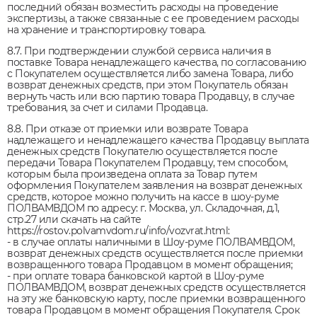
последний обязан возместить расходы на проведение
экспертизы, а также связанные с ее проведением расходы
на хранение и транспортировку товара.
8.7. При подтверждении службой сервиса наличия в
поставке Товара ненадлежащего качества, по согласованию
с Покупателем осуществляется либо замена Товара, либо
возврат денежных средств, при этом Покупатель обязан
вернуть часть или всю партию товара Продавцу, в случае
требования, за счет и силами Продавца.
8.8. При отказе от приемки или возврате Товара
надлежащего и ненадлежащего качества Продавцу выплата
денежных средств Покупателю осуществляется после
передачи Товара Покупателем Продавцу, тем способом,
которым была произведена оплата за Товар путем
оформления Покупателем заявления на возврат денежных
средств, которое можно получить на кассе в шоу-руме
ПОЛВАМВДОМ по адресу: г. Москва, ул. Складочная, д.1,
стр.27 или скачать на сайте
https://rostov.polvamvdom.ru/info/vozvrat.html:
- в случае оплаты наличными в Шоу-руме ПОЛВАМВДОМ,
возврат денежных средств осуществляется после приемки
возвращенного товара Продавцом в момент обращения;
- при оплате товара банковской картой в Шоу-руме
ПОЛВАМВДОМ, возврат денежных средств осуществляется
на эту же банковскую карту, после приемки возвращенного
товара Продавцом в момент обращения Покупателя. Срок