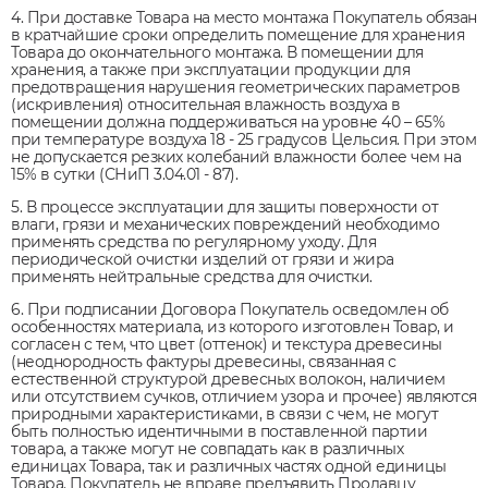
4. При доставке Товара на место монтажа Покупатель обязан
в кратчайшие сроки определить помещение для хранения
Товара до окончательного монтажа. В помещении для
хранения, а также при эксплуатации продукции для
предотвращения нарушения геометрических параметров
(искривления) относительная влажность воздуха в
помещении должна поддерживаться на уровне 40 – 65%
при температуре воздуха 18 - 25 градусов Цельсия. При этом
не допускается резких колебаний влажности более чем на
15% в сутки (СНиП 3.04.01 - 87).
5. В процессе эксплуатации для защиты поверхности от
влаги, грязи и механических повреждений необходимо
применять средства по регулярному уходу. Для
периодической очистки изделий от грязи и жира
применять нейтральные средства для очистки.
6. При подписании Договора Покупатель осведомлен об
особенностях материала, из которого изготовлен Товар, и
согласен с тем, что цвет (оттенок) и текстура древесины
(неоднородность фактуры древесины, связанная с
естественной структурой древесных волокон, наличием
или отсутствием сучков, отличием узора и прочее) являются
природными характеристиками, в связи с чем, не могут
быть полностью идентичными в поставленной партии
товара, а также могут не совпадать как в различных
единицах Товара, так и различных частях одной единицы
Товара. Покупатель не вправе предъявить Продавцу