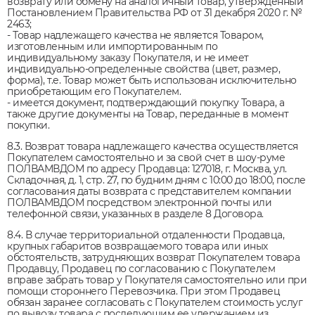
возврату или обмену на аналогичный товар, утвержденный
Постановлением Правительства РФ от 31 декабря 2020 г. №
2463;
- Товар надлежащего качества не является Товаром,
изготовленным или импортированным по
индивидуальному заказу Покупателя, и не имеет
индивидуально-определенные свойства (цвет, размер,
форма), т.е. Товар может быть использован исключительно
приобретающим его Покупателем.
- имеется документ, подтверждающий покупку Товара, а
также другие документы на Товар, переданные в момент
покупки.
8.3. Возврат товара надлежащего качества осуществляется
Покупателем самостоятельно и за свой счет в шоу-руме
ПОЛВАМВДОМ по адресу Продавца: 127018, г. Москва, ул.
Складочная, д. 1, стр. 27, по будним дням с 10:00 до 18:00, после
согласования даты возврата с представителем компании
ПОЛВАМВДОМ посредством электронной почты или
телефонной связи, указанных в разделе 8 Договора.
8.4. В случае территориальной отдаленности Продавца,
крупных габаритов возвращаемого товара или иных
обстоятельств, затрудняющих возврат Покупателем товара
Продавцу, Продавец по согласованию с Покупателем
вправе забрать товар у Покупателя самостоятельно или при
помощи стороннего Перевозчика. При этом Продавец
обязан заранее согласовать с Покупателем стоимость услуг
по вывозу товара с последующим ее удержанием из