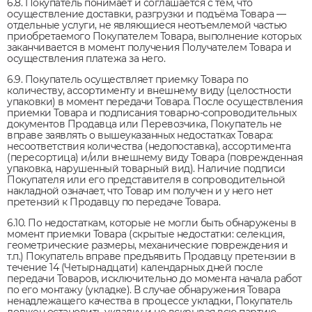
6.8. Покупатель понимает и соглашается с тем, что
осуществление доставки, разгрузки и подъёма Товара —
отдельные услуги, не являющиеся неотъемлемой частью
приобретаемого Покупателем Товара, выполнение которых
заканчивается в момент получения Получателем Товара и
осуществления платежа за него.
6.9. Покупатель осуществляет приемку Товара по
количеству, ассортименту и внешнему виду (целостности
упаковки) в момент передачи Товара. После осуществления
приемки Товара и подписания товарно-сопроводительных
документов Продавца или Перевозчика, Покупатель не
вправе заявлять о вышеуказанных недостатках Товара:
несоответствия количества (недопоставка), ассортимента
(пересортица) и/или внешнему виду Товара (поврежденная
упаковка, нарушенный товарный вид). Наличие подписи
Покупателя или его представителя в сопроводительной
накладной означает, что Товар им получен и у него нет
претензий к Продавцу по передаче Товара.
6.10. По недостаткам, которые не могли быть обнаружены в
момент приемки Товара (скрытые недостатки: селекция,
геометрические размеры, механические повреждения и
т.п.) Покупатель вправе предъявить Продавцу претензии в
течение 14 (Четырнадцати) календарных дней после
передачи Товаров, исключительно до момента начала работ
по его монтажу (укладке). В случае обнаружения Товара
ненадлежащего качества в процессе укладки, Покупатель