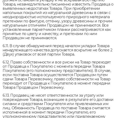
должен остановить укладку и не вскрывая всю партию
Товара, незамедлительно письменно известить Продавца о
выявленных недостатках Товара. При приобретении
напольных покрытий из натуральной древесины в связи с
неоднородностью используемого природного материала
претензии по фактуре, оттенку, узору древесины и прочим
натуральным отличиям Продавцом не принимаются. Все
установленные паркетчиком планки рассматриваются как
принятые по цвету и качеству, и претензии по ним
Продавцом не принимаются.
6.11. В случае обнаружения перед началом укладки Товара
ненадлежащего качества допускается вскрытие не более 2
(Двух) упаковок от всей партии Товара.
6.12. Право собственности и все риски на Товар переходят
от Продавца к Покупателю с момента передачи Товара
Покупателю (его полномочному представителю). В случае,
если поставка Товара осуществляется Продавцом путем
сдачи Товара Перевозчику, право собственности на Товар
переходит от Продавца к Покупателю в момент передачи
Товара Продавцом Перевозчику.
6.13. Продавец не несет ответственности за утрату или
повреждение Товара, возникшее в результате его доставки
силами и средствами Покупателя или привлекаемых им
лиц. Обязанность Продавца по поставке Товара считается
исполненной в момент передачи Покупателю, его
уполномоченному представителю или привлекаемому