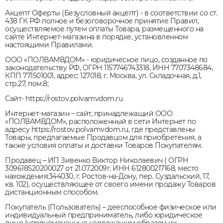
Акцепт Оферты (Безусловный акцепт) - в соответствии со ст.
438 ГК РФ полное и безоговорочное принятие Правил,
осуществляемое путем оплаты Товара, размещенного на
сайте Интернет-магазина в порядке, установленном
настоящими Правилами.
ООО «ПОЛВАМВДОМ» - юридическое лицо, созданное по
законодательству РФ, ОГРН 1157746743318, ИНН 7707348684,
КПП 771501001, адрес: 127018, г. Москва, ул. Cкладочная, д.1,
стр.27, пом.8;
Сайт- https://rostov.polvamvdom.ru
Интернет-магазин – сайт, принадлежащий ООО
«ПОЛВАМВДОМ», расположенный в сети Интернет по
адресу https://rostov.polvamvdom.ru, где представлены
Товары, предлагаемые Продавцом для приобретения, а
также условия оплаты и доставки Товаров Покупателям.
Продавец – ИП Зивенко Виктор Николаевич ( ОГРН
309618520200027 от 21.07.2009г. ИНН 612800217168, место
нахождения:344030, г. Ростов-на-Дону, пер. Суздальский, 17,
кв. 102), осуществляющее от своего имени продажу Товаров
дистанционным способом.
Покупатель (Пользователь) – дееспособное физическое или
индивидуальный предприниматель, либо юридическое