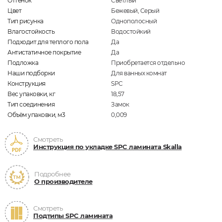
Оттенок
Светлый
Цвет
Бежевый, Серый
Тип рисунка
Однополосный
Влагостойкость
Водостойкий
Подходит для теплого пола
Да
Антистатичное покрытие
Да
Подложка
Приобретается отдельно
Наши подборки
Для ванных комнат
Конструкция
SPC
Вес упаковки, кг
18,57
Тип соединения
Замок
Объём упаковки, м3
0,009
Смотреть
Инструкция по укладке SPC ламината Skalla
Подробнее
О производителе
Смотреть
Подтипы SPC ламината