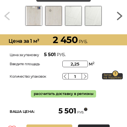
2 450
Цена за 1 м²
РУБ.
5 501
РУБ.
Цена за упаковку
м
2
Введите площадь
Запас
Количество упаковок
на подрезку
рассчитать доставку в регионы
5 501
ВАША ЦЕНА:
РУБ.