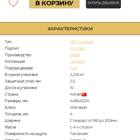
В КОРЗИНУ
КУПИТЬ ДЕШЕВЛЕ
ХАРАКТЕРИСТИКИ
Тип
SPC ламинат
Подтип
34 класс
Производство
Skalla
Коллекция
Standart
Порода дерева
Дуб
В одной упаковке
2,245
м
2
Защитный слой, мм
0,5
Досок в упаковке
10
Страна
Китай
Размеры, мм
4х184х1220
Блеск
Матовый
Толщина, мм
4
Ширина
Стандарт от 160 до 200мм
Фаска
с 4-х сторон
Поверхность на ощупь
Тиснение