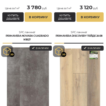
3 780
3 120
Цена за 1 м²
руб.
Цена за 1 м²
руб.
КУПИТЬ
КУПИТЬ
В КОРЗИНУ
В КОРЗИНУ
ДЕШЕВЛЕ
ДЕШЕВЛЕ
SPC ламинат
SPC ламинат
PRIMAVERA NOVARA CUADRADO
PRIMAVERA DISCOVERY ТЕЙДЕ 2408
N1827
В НАЛИЧИИ
В НАЛИЧИИ