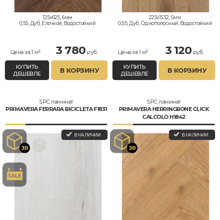
125x625, 6мм
225x1532, 5мм
0,55, Дуб, Елочкой, Водостойкий
0,55, Дуб, Однополосный, Водостойкий
3 780
3 120
Цена за 1 м²
руб.
Цена за 1 м²
руб.
КУПИТЬ
КУПИТЬ
В КОРЗИНУ
В КОРЗИНУ
ДЕШЕВЛЕ
ДЕШЕВЛЕ
SPC ламинат
SPC ламинат
PRIMAVERA FERRARA BICICLETA F1831
PRIMAVERA HERRINGBONE CLICK
СALCOLO H1842
В НАЛИЧИИ
В НАЛИЧИИ