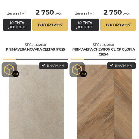
2 750
2 750
Цена за 1 м²
руб.
Цена за 1 м²
руб.
КУПИТЬ
КУПИТЬ
В КОРЗИНУ
В КОРЗИНУ
ДЕШЕВЛЕ
ДЕШЕВЛЕ
SPC ламинат
SPC ламинат
PRIMAVERA NOVARA CELTAS N1825
PRIMAVERA CHEVRON CLICK GLORIA
C1854
В НАЛИЧИИ
В НАЛИЧИИ