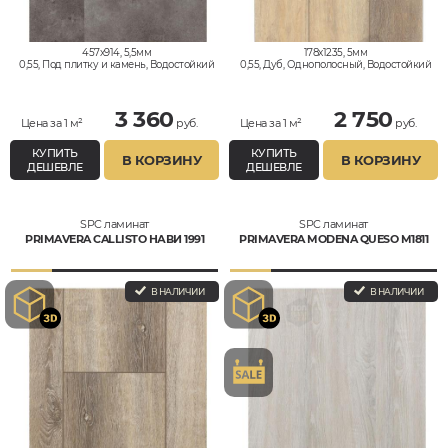
457x914, 5,5мм
178x1235, 5мм
0,55, Под плитку и камень, Водостойкий
0,55, Дуб, Однополосный, Водостойкий
3 360
2 750
Цена за 1 м²
руб.
Цена за 1 м²
руб.
КУПИТЬ
КУПИТЬ
В КОРЗИНУ
В КОРЗИНУ
ДЕШЕВЛЕ
ДЕШЕВЛЕ
SPC ламинат
SPC ламинат
PRIMAVERA CALLISTO НАВИ 1991
PRIMAVERA MODENA QUESO M1811
В НАЛИЧИИ
В НАЛИЧИИ