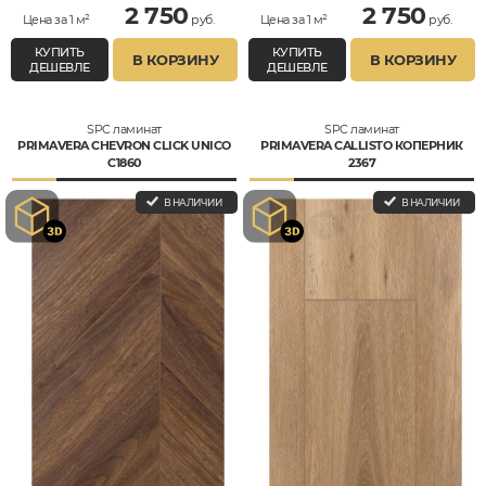
2 750
2 750
Цена за 1 м²
руб.
Цена за 1 м²
руб.
КУПИТЬ
КУПИТЬ
В КОРЗИНУ
В КОРЗИНУ
ДЕШЕВЛЕ
ДЕШЕВЛЕ
SPC ламинат
SPC ламинат
PRIMAVERA CHEVRON CLICK UNICO
PRIMAVERA CALLISTO КОПЕРНИК
C1860
2367
В НАЛИЧИИ
В НАЛИЧИИ