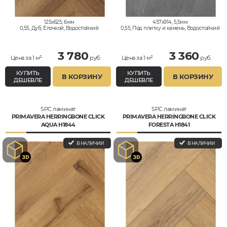
125x625, 6мм
457x914, 5,5мм
0,55, Дуб, Елочкой, Водостойкий
0,55, Под плитку и камень, Водостойкий
3 780
3 360
Цена за 1 м²
руб.
Цена за 1 м²
руб.
КУПИТЬ
КУПИТЬ
В КОРЗИНУ
В КОРЗИНУ
ДЕШЕВЛЕ
ДЕШЕВЛЕ
SPC ламинат
SPC ламинат
PRIMAVERA HERRINGBONE CLICK
PRIMAVERA HERRINGBONE CLICK
AQUA H1844
FORESTA H1841
В НАЛИЧИИ
В НАЛИЧИИ