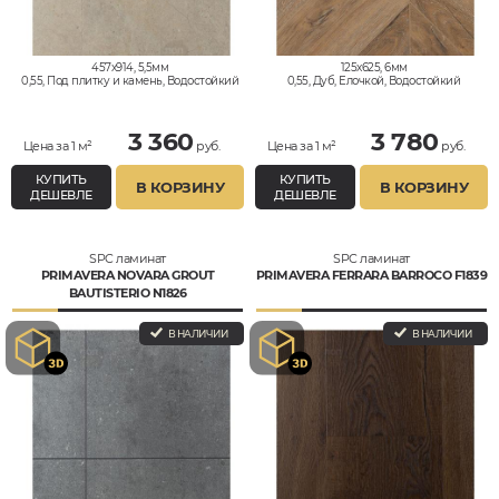
457x914, 5,5мм
125x625, 6мм
0,55, Под плитку и камень, Водостойкий
0,55, Дуб, Елочкой, Водостойкий
3 360
3 780
Цена за 1 м²
руб.
Цена за 1 м²
руб.
КУПИТЬ
КУПИТЬ
В КОРЗИНУ
В КОРЗИНУ
ДЕШЕВЛЕ
ДЕШЕВЛЕ
SPC ламинат
SPC ламинат
PRIMAVERA NOVARA GROUT
PRIMAVERA FERRARA BARROCO F1839
BAUTISTERIO N1826
В НАЛИЧИИ
В НАЛИЧИИ