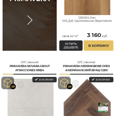
229x1524, 5мм
0,55, Дуб, Однополосный, Водостойкий
3 160
Цена за 1 м²
руб.
КУПИТЬ
В КОРЗИНУ
ДЕШЕВЛЕ
SPC ламинат
SPC ламинат
PRIMAVERA NOVARA GROUT
PRIMAVERA HERRINGBONE ОРЕХ
ATRACCIONES N1824
АМЕРИКАНСКИЙ БРАШ 3290
В НАЛИЧИИ
В НАЛИЧИИ