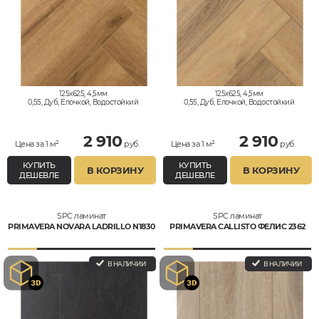
125x625, 4,5мм
125x625, 4,5мм
0,55, Дуб, Елочкой, Водостойкий
0,55, Дуб, Елочкой, Водостойкий
2 910
2 910
Цена за 1 м²
руб.
Цена за 1 м²
руб.
КУПИТЬ
КУПИТЬ
В КОРЗИНУ
В КОРЗИНУ
ДЕШЕВЛЕ
ДЕШЕВЛЕ
SPC ламинат
SPC ламинат
PRIMAVERA NOVARA LADRILLO N1830
PRIMAVERA CALLISTO ФЕЛИС 2362
В НАЛИЧИИ
В НАЛИЧИИ