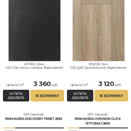
457x914, 5,5мм
225x1532, 5мм
0,55, Под плитку и камень, Водостойкий
0,55, Дуб, Однополосный, Водостойкий
3 360
3 120
Цена за 1 м²
руб.
Цена за 1 м²
руб.
КУПИТЬ
КУПИТЬ
В КОРЗИНУ
В КОРЗИНУ
ДЕШЕВЛЕ
ДЕШЕВЛЕ
SPC ламинат
SPC ламинат
PRIMAVERA DISCOVERY ТИБЕТ 2963
PRIMAVERA CHEVRON CLICK
VITTORIA C1859