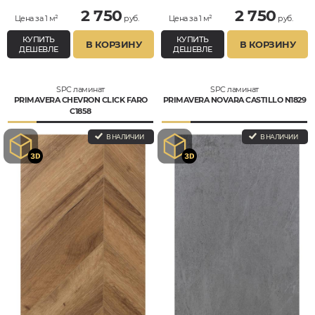
2 750
2 750
Цена за 1 м²
руб.
Цена за 1 м²
руб.
КУПИТЬ
КУПИТЬ
В КОРЗИНУ
В КОРЗИНУ
ДЕШЕВЛЕ
ДЕШЕВЛЕ
SPC ламинат
SPC ламинат
PRIMAVERA CHEVRON CLICK FARO
PRIMAVERA NOVARA CASTILLO N1829
C1858
В НАЛИЧИИ
В НАЛИЧИИ