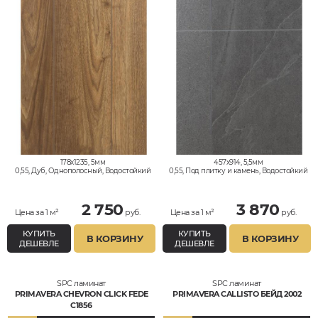
178x1235, 5мм
457x914, 5,5мм
0,55, Дуб, Однополосный, Водостойкий
0,55, Под плитку и камень, Водостойкий
2 750
3 870
Цена за 1 м²
руб.
Цена за 1 м²
руб.
КУПИТЬ
КУПИТЬ
В КОРЗИНУ
В КОРЗИНУ
ДЕШЕВЛЕ
ДЕШЕВЛЕ
SPC ламинат
SPC ламинат
PRIMAVERA CHEVRON CLICK FEDE
PRIMAVERA CALLISTO БЕЙД 2002
C1856