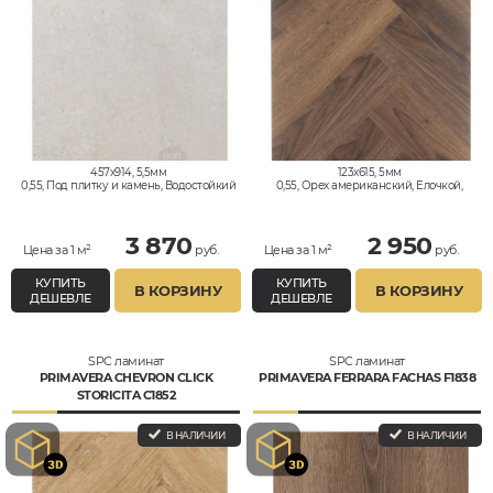
457x914, 5,5мм
123x615, 5мм
0,55, Под плитку и камень, Водостойкий
0,55, Орех американский, Елочкой,
Водостойкий
3 870
2 950
Цена за 1 м²
руб.
Цена за 1 м²
руб.
КУПИТЬ
КУПИТЬ
В КОРЗИНУ
В КОРЗИНУ
ДЕШЕВЛЕ
ДЕШЕВЛЕ
SPC ламинат
SPC ламинат
PRIMAVERA CHEVRON CLICK
PRIMAVERA FERRARA FACHAS F1838
STORICITA C1852
В НАЛИЧИИ
В НАЛИЧИИ