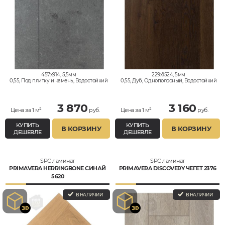
457x914, 5,5мм
229x1524, 5мм
0,55, Под плитку и камень, Водостойкий
0,55, Дуб, Однополосный, Водостойкий
3 870
3 160
Цена за 1 м²
руб.
Цена за 1 м²
руб.
КУПИТЬ
КУПИТЬ
В КОРЗИНУ
В КОРЗИНУ
ДЕШЕВЛЕ
ДЕШЕВЛЕ
SPC ламинат
SPC ламинат
PRIMAVERA HERRINGBONE СИНАЙ
PRIMAVERA DISCOVERY ЧЕГЕТ 2376
5620
В НАЛИЧИИ
В НАЛИЧИИ