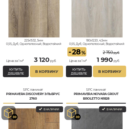
225x1532, 5мм
180x1220, 4,5мм
0,55, Дуб, Однополосный, Водостойкий
0,55, Дуб, Однополосный, Водостойкий
-
28
2 750
%
руб.
3 120
1 990
Цена за 1 м²
руб.
Цена за 1 м²
руб.
КУПИТЬ
КУПИТЬ
В КОРЗИНУ
В КОРЗИНУ
ДЕШЕВЛЕ
ДЕШЕВЛЕ
SPC ламинат
SPC ламинат
PRIMAVERA DISCOVERY ЭЛЬБРУС
PRIMAVERA NOVARA GROUT
2760
BROLETTO N1828
В НАЛИЧИИ
В НАЛИЧИИ