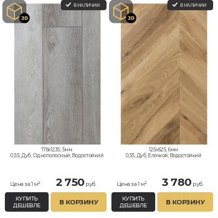
В НАЛИЧИИ
В НАЛИЧИИ
178x1235, 5мм
125x625, 6мм
0,55, Дуб, Однополосный, Водостойкий
0,55, Дуб, Елочкой, Водостойкий
2 750
3 780
Цена за 1 м²
руб.
Цена за 1 м²
руб.
КУПИТЬ
КУПИТЬ
В КОРЗИНУ
В КОРЗИНУ
ДЕШЕВЛЕ
ДЕШЕВЛЕ