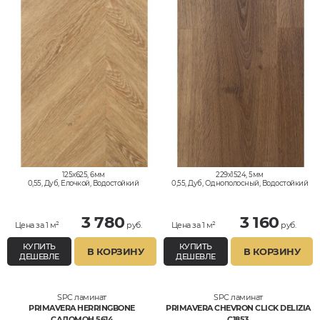
125x625, 6мм
229x1524, 5мм
0,55, Дуб, Елочкой, Водостойкий
0,55, Дуб, Однополосный, Водостойкий
3 780
3 160
Цена за 1 м²
руб.
Цена за 1 м²
руб.
КУПИТЬ
КУПИТЬ
В КОРЗИНУ
В КОРЗИНУ
ДЕШЕВЛЕ
ДЕШЕВЛЕ
SPC ламинат
SPC ламинат
PRIMAVERA HERRINGBONE
PRIMAVERA CHEVRON CLICK DELIZIA
САЛОМОН 5614
C1853