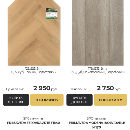
125x625, 5мм
178x1235, 5мм
0,55, Дуб, Елочкой, Водостойкий
0,55, Дуб, Однополосный, Водостойкий
2 950
2 750
Цена за 1 м²
руб.
Цена за 1 м²
руб.
КУПИТЬ
КУПИТЬ
В КОРЗИНУ
В КОРЗИНУ
ДЕШЕВЛЕ
ДЕШЕВЛЕ
SPC ламинат
SPC ламинат
PRIMAVERA FERRARA ARTE F1840
PRIMAVERA MODENA INOLVIDABLE
M1817