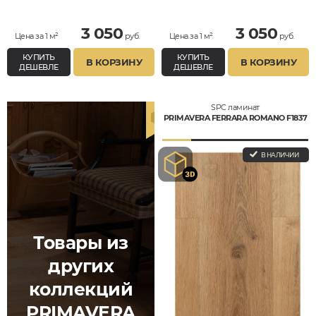
3 050
3 050
Цена за 1 м²
руб.
Цена за 1 м²
руб.
КУПИТЬ
КУПИТЬ
В КОРЗИНУ
В КОРЗИНУ
ДЕШЕВЛЕ
ДЕШЕВЛЕ
SPC ламинат
PRIMAVERA FERRARA ROMANO F1837
В НАЛИЧИИ
Товары из
других
коллекций
PRIMAVERA