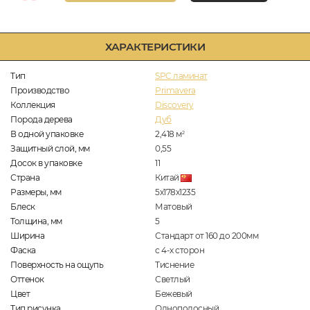
ХАРАКТЕРИСТИКИ
Тип
SPC ламинат
Производство
Primavera
Коллекция
Discovery
Порода дерева
Дуб
В одной упаковке
2,418
м
2
Защитный слой, мм
0,55
Досок в упаковке
11
Страна
Китай
Размеры, мм
5х178х1235
Блеск
Матовый
Толщина, мм
5
Ширина
Стандарт от 160 до 200мм
Фаска
с 4-х сторон
Поверхность на ощупь
Тиснение
Оттенок
Светлый
Цвет
Бежевый
Тип рисунка
Однополосный