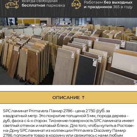
ОПИСАНИЕ
руб.
SPC ламинат Primavera Памир 2786 - цена 2 750
за
квадратный метр. Это покрытие толщиной 5 мм, порода дерева -
дуб, фаска с 4-х сторон. Тиснение поверхность SPC ламината имеет
светлый оттенок и матовый блеск. Для того, чтобы купить в Ростове-
на-Дону SPC ламинат из коллекции Primavera Discovery Памир
2786, положите товар в корзину или свяжитесь с нами любым