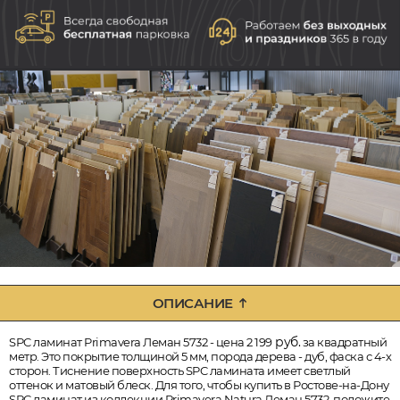
ОПИСАНИЕ
руб.
SPC ламинат Primavera Леман 5732 - цена 2 199
за квадратный
метр. Это покрытие толщиной 5 мм, порода дерева - дуб, фаска с 4-х
сторон. Тиснение поверхность SPC ламината имеет светлый
оттенок и матовый блеск. Для того, чтобы купить в Ростове-на-Дону
SPC ламинат из коллекции Primavera Natura Леман 5732, положите