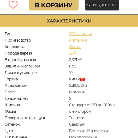
В КОРЗИНУ
КУПИТЬ ДЕШЕВЛЕ
ХАРАКТЕРИСТИКИ
Тип
SPC ламинат
Производство
Primavera
Коллекция
Natura
Порода дерева
Дуб
В одной упаковке
2,371
м
2
Защитный слой, мм
0,55
Досок в упаковке
10
Страна
Китай
Размеры, мм
5х192х1235
Блеск
Матовый
Толщина, мм
5
Ширина
Стандарт от 160 до 200мм
Фаска
с 4-х сторон
Поверхность на ощупь
Тиснение
Оттенок
Светлый
Цвет
Бежевый, Коричневый
Тип рисунка
Однополосный