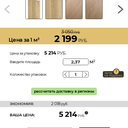
3 050
РУБ.
2 199
Цена за 1 м²
РУБ.
5 214
РУБ.
Цена за упаковку
м
2
Введите площадь
Запас
Количество упаковок
на подрезку
рассчитать доставку в регионы
2 018
ЭКОНОМИЯ:
руб.
5 214
ВАША ЦЕНА:
РУБ.