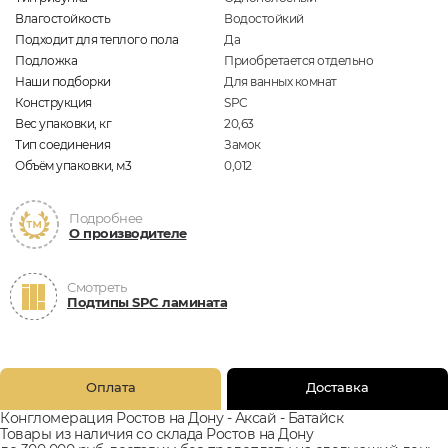
Влагостойкость
Водостойкий
Подходит для теплого пола
Да
Подложка
Приобретается отдельно
Наши подборки
Для ванных комнат
Конструкция
SPC
Вес упаковки, кг
20,63
Тип соединения
Замок
Объём упаковки, м3
0,012
Подробнее
О производителе
Смотреть
Подтипы SPC ламината
Оплата
Доставка
Конгломерация Ростов на Дону - Аксай - Батайск
Товары из наличия со склада Ростов на Дону