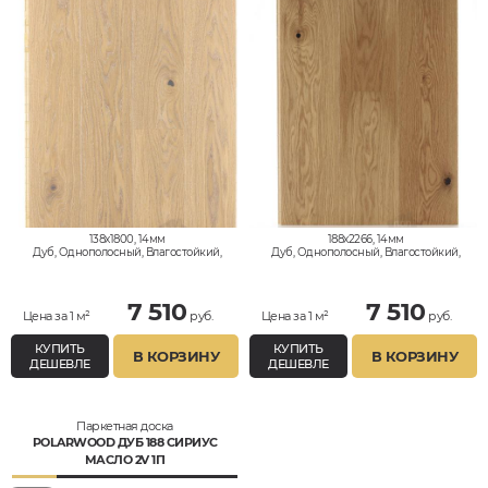
138x1800, 14мм
188x2266, 14мм
Дуб, Однополосный, Влагостойкий,
Дуб, Однополосный, Влагостойкий,
Кантри
Кантри
7 510
7 510
Цена за 1 м²
руб.
Цена за 1 м²
руб.
КУПИТЬ
КУПИТЬ
В КОРЗИНУ
В КОРЗИНУ
ДЕШЕВЛЕ
ДЕШЕВЛЕ
Паркетная доска
POLARWOOD ДУБ 188 СИРИУС
МАСЛО 2V 1П