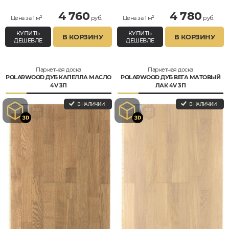
4 760
4 780
Цена за 1 м²
руб.
Цена за 1 м²
руб.
КУПИТЬ
КУПИТЬ
В КОРЗИНУ
В КОРЗИНУ
ДЕШЕВЛЕ
ДЕШЕВЛЕ
Паркетная доска
Паркетная доска
POLARWOOD ДУБ КАПЕЛЛА МАСЛО
POLARWOOD ДУБ ВЕГА МАТОВЫЙ
4V 3П
ЛАК 4V 3П
В НАЛИЧИИ
В НАЛИЧИИ