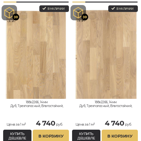
В НАЛИЧИИ
В НАЛИЧИИ
188x2266, 14мм
188x2266, 14мм
Дуб, Трехполосный, Влагостойкий,
Дуб, Трехполосный, Влагостойкий,
Рустик
Рустик
4 740
4 740
Цена за 1 м²
руб.
Цена за 1 м²
руб.
КУПИТЬ
КУПИТЬ
В КОРЗИНУ
В КОРЗИНУ
ДЕШЕВЛЕ
ДЕШЕВЛЕ