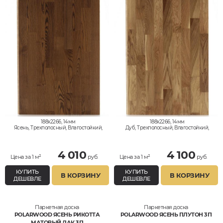
188x2266, 14мм
188x2266, 14мм
Ясень, Трехполосный, Влагостойкий,
Дуб, Трехполосный, Влагостойкий,
Кантри
Рустик
4 010
4 100
Цена за 1 м²
руб.
Цена за 1 м²
руб.
КУПИТЬ
КУПИТЬ
В КОРЗИНУ
В КОРЗИНУ
ДЕШЕВЛЕ
ДЕШЕВЛЕ
Паркетная доска
Паркетная доска
POLARWOOD ЯСЕНЬ РИКОТТА
POLARWOOD ЯСЕНЬ ПЛУТОН 3П
МАТОВЫЙ ЛАК 3П