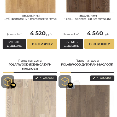
188x2266, 14мм
188x2266, 14мм
Дуб, Трехполосный, Влагостойкий, Натур
Ясень, Трехполосный, Влагостойкий,
Кантри
4 520
4 540
Цена за 1 м²
руб.
Цена за 1 м²
руб.
КУПИТЬ
КУПИТЬ
В КОРЗИНУ
В КОРЗИНУ
ДЕШЕВЛЕ
ДЕШЕВЛЕ
Паркетная доска
Паркетная доска
POLARWOOD ЯСЕНЬ САТУРН
POLARWOOD ДУБ УРАН МАСЛО 3П
МАСЛО 3П
В НАЛИЧИИ
В НАЛИЧИИ