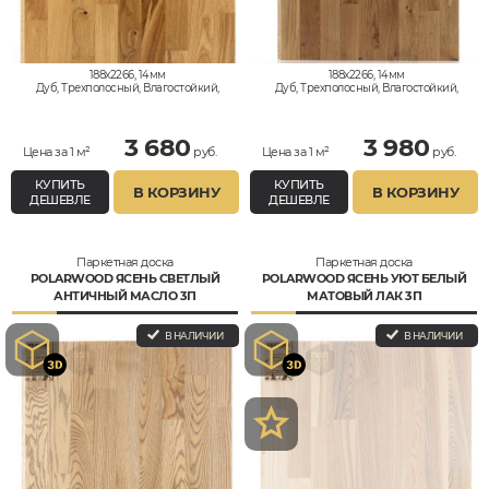
188x2266, 14мм
188x2266, 14мм
Дуб, Трехполосный, Влагостойкий,
Дуб, Трехполосный, Влагостойкий,
Рустик
Кантри
3 680
3 980
Цена за 1 м²
руб.
Цена за 1 м²
руб.
КУПИТЬ
КУПИТЬ
В КОРЗИНУ
В КОРЗИНУ
ДЕШЕВЛЕ
ДЕШЕВЛЕ
Паркетная доска
Паркетная доска
POLARWOOD ЯСЕНЬ СВЕТЛЫЙ
POLARWOOD ЯСЕНЬ УЮТ БЕЛЫЙ
АНТИЧНЫЙ МАСЛО 3П
МАТОВЫЙ ЛАК 3П
В НАЛИЧИИ
В НАЛИЧИИ