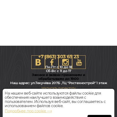
+7 (863) 303 65 23
Пн-Пт с 10 до 18
Сб-Вс с 11 до 17
Звонки и заявки принимаем и
обрабатываем до 19:00
Наш адрес:
ул.Текучёва 207Б ,ТЦ "Ростехнострой" 1 этаж
Написать директору
На нашем веб-сайте используются файлы cookie для
обеспечения наилучшего взаимодействия с
Всегда свободная парковка
пользователем. Используя веб-сайт, вы соглашаетесь с
использованием файлов cookie.
Подробнее про cookie ⟶
© Интернет-магазин Polvamvdom.ru 2011-2026. Все права
защищены.