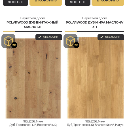
В КОРЗИНУ
В КОРЗИНУ
ДЕШЕВЛЕ
ДЕШЕВЛЕ
Паркетная доска
Паркетная доска
POLARWOOD ДУБ ВИНТАЖНЫЙ
POLARWOOD ДУБ МИРА МАСЛО 4V
МАСЛО 3П
3П
В НАЛИЧИИ
В НАЛИЧИИ
188x2266, 14мм
188x2266, 14мм
Дуб, Трехполосный, Влагостойкий,
Дуб, Трехполосный, Влагостойкий, Натур