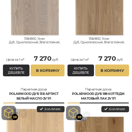
138x1800, 14мм
138x1800, 14мм
Дуб, Однополосный, Влагостойкий,
Дуб, Однополосный, Влагостойкий,
Рустик
Рустик
7 270
7 270
Цена за 1 м²
руб.
Цена за 1 м²
руб.
КУПИТЬ
КУПИТЬ
В КОРЗИНУ
В КОРЗИНУ
ДЕШЕВЛЕ
ДЕШЕВЛЕ
Паркетная доска
Паркетная доска
POLARWOOD ДУБ 138 АРТИСТ
POLARWOOD ДУБ 188 КОТТЕДЖ
БЕЛЫЙ МАСЛО 2V 1П
МАТОВЫЙ ЛАК 2V 1П
В НАЛИЧИИ
В НАЛИЧИИ