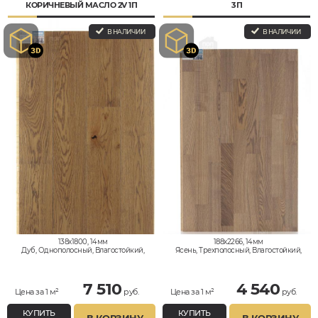
КОРИЧНЕВЫЙ МАСЛО 2V 1П
3П
В НАЛИЧИИ
В НАЛИЧИИ
138x1800, 14мм
188x2266, 14мм
Дуб, Однополосный, Влагостойкий,
Ясень, Трехполосный, Влагостойкий,
Кантри
Кантри
7 510
4 540
Цена за 1 м²
руб.
Цена за 1 м²
руб.
КУПИТЬ
КУПИТЬ