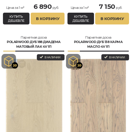
6 890
7 150
Цена за 1 м²
руб.
Цена за 1 м²
руб.
КУПИТЬ
КУПИТЬ
В КОРЗИНУ
В КОРЗИНУ
ДЕШЕВЛЕ
ДЕШЕВЛЕ
Паркетная доска
Паркетная доска
POLARWOOD ДУБ 188 ДИАДЕМА
POLARWOOD ДУБ 138 КАРМА
МАТОВЫЙ ЛАК 4V 1П
МАСЛО 4V 1П
В НАЛИЧИИ
В НАЛИЧИИ