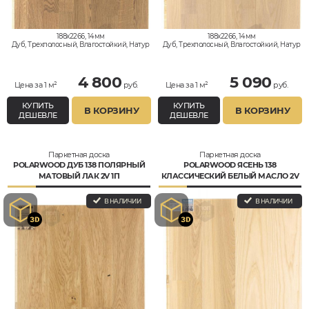
188x2266, 14мм
188x2266, 14мм
Дуб, Трехполосный, Влагостойкий, Натур
Дуб, Трехполосный, Влагостойкий, Натур
4 800
5 090
Цена за 1 м²
руб.
Цена за 1 м²
руб.
КУПИТЬ
КУПИТЬ
В КОРЗИНУ
В КОРЗИНУ
ДЕШЕВЛЕ
ДЕШЕВЛЕ
Паркетная доска
Паркетная доска
POLARWOOD ДУБ 138 ПОЛЯРНЫЙ
POLARWOOD ЯСЕНЬ 138
МАТОВЫЙ ЛАК 2V 1П
КЛАССИЧЕСКИЙ БЕЛЫЙ МАСЛО 2V
1П
В НАЛИЧИИ
В НАЛИЧИИ