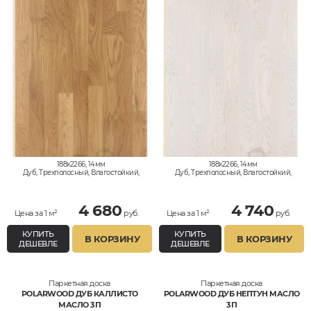
188x2266, 14мм
188x2266, 14мм
Дуб, Трехполосный, Влагостойкий,
Дуб, Трехполосный, Влагостойкий,
Рустик
Рустик
4 680
4 740
Цена за 1 м²
руб.
Цена за 1 м²
руб.
КУПИТЬ
КУПИТЬ
В КОРЗИНУ
В КОРЗИНУ
ДЕШЕВЛЕ
ДЕШЕВЛЕ
Паркетная доска
Паркетная доска
POLARWOOD ДУБ КАЛЛИСТО
POLARWOOD ДУБ НЕПТУН МАСЛО
МАСЛО 3П
3П