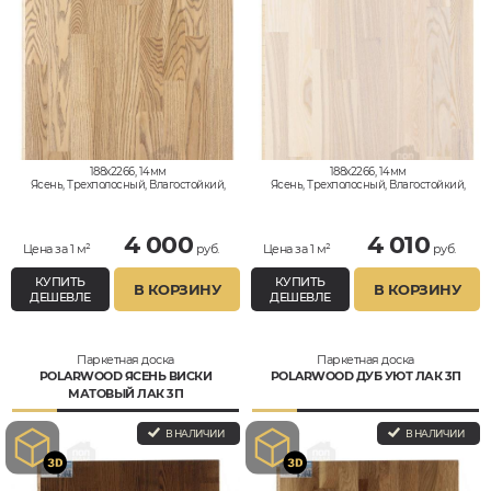
188x2266, 14мм
188x2266, 14мм
Ясень, Трехполосный, Влагостойкий,
Ясень, Трехполосный, Влагостойкий,
Кантри
Кантри
4 000
4 010
Цена за 1 м²
руб.
Цена за 1 м²
руб.
КУПИТЬ
КУПИТЬ
В КОРЗИНУ
В КОРЗИНУ
ДЕШЕВЛЕ
ДЕШЕВЛЕ
Паркетная доска
Паркетная доска
POLARWOOD ЯСЕНЬ ВИСКИ
POLARWOOD ДУБ УЮТ ЛАК 3П
МАТОВЫЙ ЛАК 3П
В НАЛИЧИИ
В НАЛИЧИИ