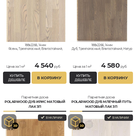
188x2266, 14мм
188x2266, 14мм
Ясень, Трехполосный, Влагостойкий,
Дуб, Трехполосный, Влагостойкий, Натур
Кантри
4 540
4 580
Цена за 1 м²
руб.
Цена за 1 м²
руб.
КУПИТЬ
КУПИТЬ
В КОРЗИНУ
В КОРЗИНУ
ДЕШЕВЛЕ
ДЕШЕВЛЕ
Паркетная доска
Паркетная доска
POLARWOOD ДУБ ИРИС МАТОВЫЙ
POLARWOOD ДУБ МЛЕЧНЫЙ ПУТЬ
ЛАК 3П
МАТОВЫЙ ЛАК 3П
В НАЛИЧИИ
В НАЛИЧИИ