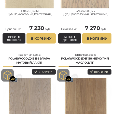
188x2266, 14мм
14з138x2000, мм
Дуб, Однополосный, Влагостойкий,
Дуб, Однополосный, Влагостойкий,
Кантри
Рустик
7 230
7 270
Цена за 1 м²
руб.
Цена за 1 м²
руб.
КУПИТЬ
КУПИТЬ
В КОРЗИНУ
В КОРЗИНУ
ДЕШЕВЛЕ
ДЕШЕВЛЕ
Паркетная доска
Паркетная доска
POLARWOOD ДУБ 138 ЭЛАРА
POLARWOOD ДУБ 138 МЕРКУРИЙ
МАТОВЫЙ ЛАК 1П
МАСЛО 2V 1П
В НАЛИЧИИ
В НАЛИЧИИ