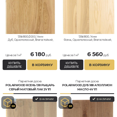
138x1800/2000, 14мм
138x1800, 14мм
Дуб, Однополосный, Влагостойкий,
Ясень, Однополосный, Влагостойкий,
Рустик
Рустик
6 180
6 560
Цена за 1 м²
руб.
Цена за 1 м²
руб.
КУПИТЬ
КУПИТЬ
В КОРЗИНУ
В КОРЗИНУ
ДЕШЕВЛЕ
ДЕШЕВЛЕ
Паркетная доска
Паркетная доска
POLARWOOD ЯСЕНЬ 138 РЫЦАРЬ
POLARWOOD ДУБ 188 АПОЛЛИОН
СЕРЫЙ МАТОВЫЙ ЛАК 2V 1П
МАСЛО 4V 1П
В НАЛИЧИИ
В НАЛИЧИИ