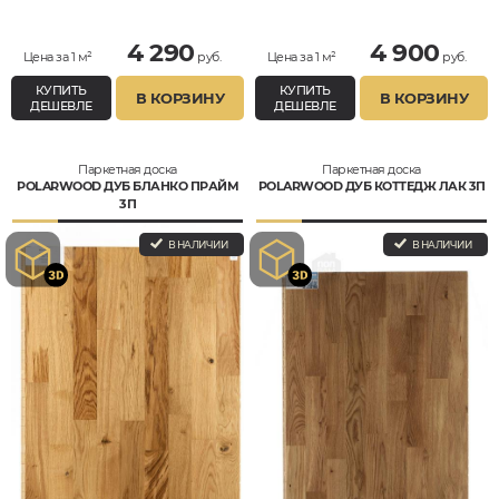
Кантри
4 290
4 900
Цена за 1 м²
руб.
Цена за 1 м²
руб.
КУПИТЬ
КУПИТЬ
В КОРЗИНУ
В КОРЗИНУ
ДЕШЕВЛЕ
ДЕШЕВЛЕ
Паркетная доска
Паркетная доска
POLARWOOD ДУБ БЛАНКО ПРАЙМ
POLARWOOD ДУБ КОТТЕДЖ ЛАК 3П
3П
В НАЛИЧИИ
В НАЛИЧИИ