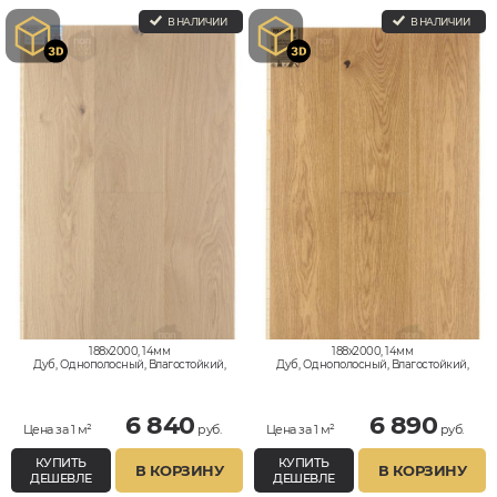
В НАЛИЧИИ
В НАЛИЧИИ
188x2000, 14мм
188x2000, 14мм
Дуб, Однополосный, Влагостойкий,
Дуб, Однополосный, Влагостойкий,
Кантри, Рустик
Кантри
6 840
6 890
Цена за 1 м²
руб.
Цена за 1 м²
руб.
КУПИТЬ
КУПИТЬ
В КОРЗИНУ
В КОРЗИНУ
ДЕШЕВЛЕ
ДЕШЕВЛЕ