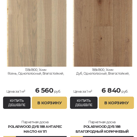
138x1800, 14мм
188x1800, 14мм
Ясень, Однополосный, Влагостойкий,
Дуб, Однополосный, Влагостойкий,
Рустик
Кантри, Рустик
6 560
6 840
Цена за 1 м²
руб.
Цена за 1 м²
руб.
КУПИТЬ
КУПИТЬ
В КОРЗИНУ
В КОРЗИНУ
ДЕШЕВЛЕ
ДЕШЕВЛЕ
Паркетная доска
Паркетная доска
POLARWOOD ДУБ 188 АНТАРЕС
POLARWOOD ДУБ 188
МАСЛО 4V 1П
БЛАГОРОДНЫЙ КОРИЧНЕВЫЙ
МАТОВЫЙ ЛАК 4V 1П