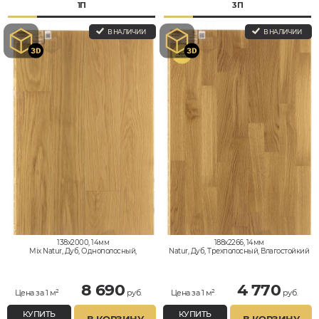
1П
3П
В НАЛИЧИИ
В НАЛИЧИИ
138x2000, 14мм
188x2266, 14мм
Mix Natur, Дуб, Однополосный,
Natur, Дуб, Трехполосный, Влагостойкий
Влагостойкий
8 690
4 770
Цена за 1 м²
руб.
Цена за 1 м²
руб.
КУПИТЬ
КУПИТЬ