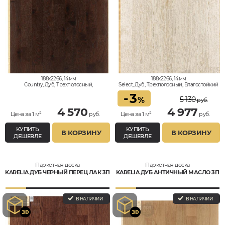
188x2266, 14мм
188x2266, 14мм
Country, Дуб, Трехполосный,
Select, Дуб, Трехполосный, Влагостойкий
Влагостойкий
-
3
5 130
%
руб.
4 570
4 977
Цена за 1 м²
руб.
Цена за 1 м²
руб.
КУПИТЬ
КУПИТЬ
В КОРЗИНУ
В КОРЗИНУ
ДЕШЕВЛЕ
ДЕШЕВЛЕ
Паркетная доска
Паркетная доска
KARELIA ДУБ ЧЕРНЫЙ ПЕРЕЦ ЛАК 3П
KARELIA ДУБ АНТИЧНЫЙ МАСЛО 3П
В НАЛИЧИИ
В НАЛИЧИИ