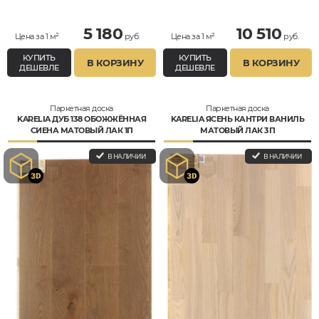
Влагостойкий
5 180
10 510
Цена за 1 м²
руб.
Цена за 1 м²
руб.
КУПИТЬ
КУПИТЬ
В КОРЗИНУ
В КОРЗИНУ
ДЕШЕВЛЕ
ДЕШЕВЛЕ
Паркетная доска
Паркетная доска
KARELIA ДУБ 138 ОБОЖЖЁННАЯ
KARELIA ЯСЕНЬ КАНТРИ ВАНИЛЬ
СИЕНА МАТОВЫЙ ЛАК 1П
МАТОВЫЙ ЛАК 3П
В НАЛИЧИИ
В НАЛИЧИИ