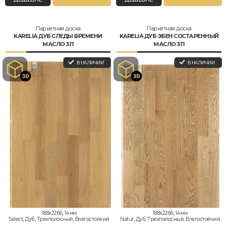
Паркетная доска
Паркетная доска
KARELIA ДУБ СЛЕДЫ ВРЕМЕНИ
KARELIA ДУБ ЭБЕН СОСТАРЕННЫЙ
МАСЛО 3П
МАСЛО 3П
В НАЛИЧИИ
В НАЛИЧИИ
188x2266, 14мм
188x2266, 14мм
Select, Дуб, Трехполосный, Влагостойкий
Natur, Дуб, Трехполосный, Влагостойкий