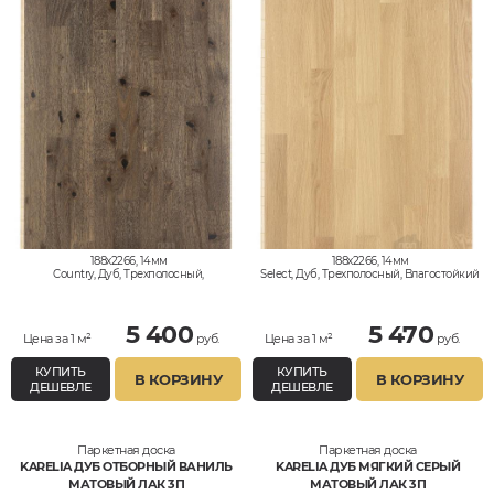
188x2266, 14мм
188x2266, 14мм
Country, Дуб, Трехполосный,
Select, Дуб, Трехполосный, Влагостойкий
Влагостойкий
5 400
5 470
Цена за 1 м²
руб.
Цена за 1 м²
руб.
КУПИТЬ
КУПИТЬ
В КОРЗИНУ
В КОРЗИНУ
ДЕШЕВЛЕ
ДЕШЕВЛЕ
Паркетная доска
Паркетная доска
KARELIA ДУБ ОТБОРНЫЙ ВАНИЛЬ
KARELIA ДУБ МЯГКИЙ СЕРЫЙ
МАТОВЫЙ ЛАК 3П
МАТОВЫЙ ЛАК 3П