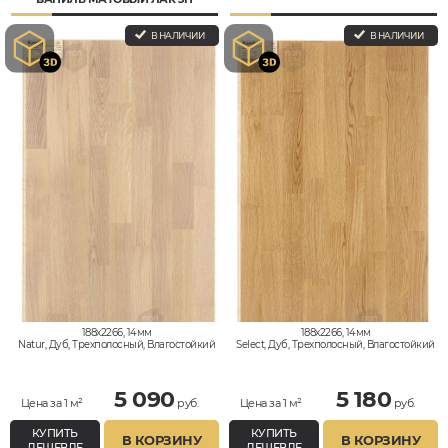
В НАЛИЧИИ
В НАЛИЧИИ
188x2266, 14мм
188x2266, 14мм
Natur, Дуб, Трехполосный, Влагостойкий
Select, Дуб, Трехполосный, Влагостойкий
5 090
5 180
Цена за 1 м²
руб.
Цена за 1 м²
руб.
КУПИТЬ
КУПИТЬ
В КОРЗИНУ
В КОРЗИНУ
ДЕШЕВЛЕ
ДЕШЕВЛЕ