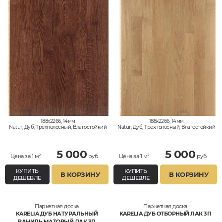
188x2266, 14мм
188x2266, 14мм
Natur, Дуб, Трехполосный, Влагостойкий
Natur, Дуб, Трехполосный, Влагостойкий
5 000
5 000
Цена за 1 м²
руб.
Цена за 1 м²
руб.
КУПИТЬ
КУПИТЬ
В КОРЗИНУ
В КОРЗИНУ
ДЕШЕВЛЕ
ДЕШЕВЛЕ
Паркетная доска
Паркетная доска
KARELIA ДУБ НАТУРАЛЬНЫЙ
KARELIA ДУБ ОТБОРНЫЙ ЛАК 3П
ВАНИЛЬ МАТОВЫЙ ЛАК 3П