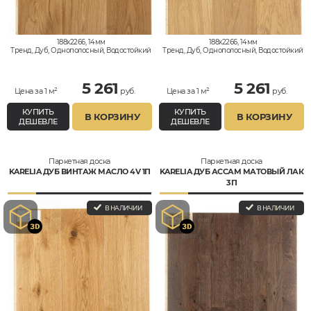
188x2266, 14мм
188x2266, 14мм
Тренд, Дуб, Однополосный, Водостойкий
Тренд, Дуб, Однополосный, Водостойкий
5 261
5 261
Цена за 1 м²
руб.
Цена за 1 м²
руб.
КУПИТЬ
КУПИТЬ
В КОРЗИНУ
В КОРЗИНУ
ДЕШЕВЛЕ
ДЕШЕВЛЕ
Паркетная доска
Паркетная доска
KARELIA ДУБ ВИНТАЖ МАСЛО 4V 1П
KARELIA ДУБ АССАМ МАТОВЫЙ ЛАК
3П
В НАЛИЧИИ
В НАЛИЧИИ