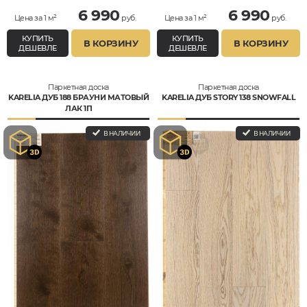
6 990
6 990
Цена за 1 м²
руб.
Цена за 1 м²
руб.
КУПИТЬ
КУПИТЬ
В КОРЗИНУ
В КОРЗИНУ
ДЕШЕВЛЕ
ДЕШЕВЛЕ
Паркетная доска
Паркетная доска
KARELIA ДУБ 188 БРАУНИ МАТОВЫЙ
KARELIA ДУБ STORY 138 SNOWFALL
ЛАК 1П
В НАЛИЧИИ
В НАЛИЧИИ