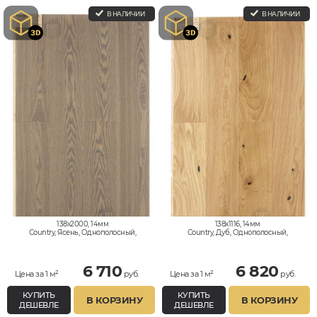
В НАЛИЧИИ
В НАЛИЧИИ
138x2000, 14мм
138x1116, 14мм
Country, Ясень, Однополосный,
Country, Дуб, Однополосный,
Влагостойкий
Влагостойкий
6 710
6 820
Цена за 1 м²
руб.
Цена за 1 м²
руб.
КУПИТЬ
КУПИТЬ
В КОРЗИНУ
В КОРЗИНУ
ДЕШЕВЛЕ
ДЕШЕВЛЕ