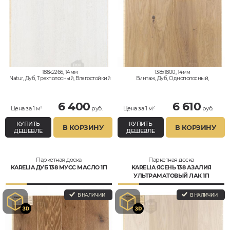
188x2266, 14мм
138x1800, 14мм
Natur, Дуб, Трехполосный, Влагостойкий
Винтаж, Дуб, Однополосный,
Влагостойкий
6 400
6 610
Цена за 1 м²
руб.
Цена за 1 м²
руб.
КУПИТЬ
КУПИТЬ
В КОРЗИНУ
В КОРЗИНУ
ДЕШЕВЛЕ
ДЕШЕВЛЕ
Паркетная доска
Паркетная доска
KARELIA ДУБ 138 МУСС МАСЛО 1П
KARELIA ЯСЕНЬ 138 АЗАЛИЯ
УЛЬТРАМАТОВЫЙ ЛАК 1П
В НАЛИЧИИ
В НАЛИЧИИ