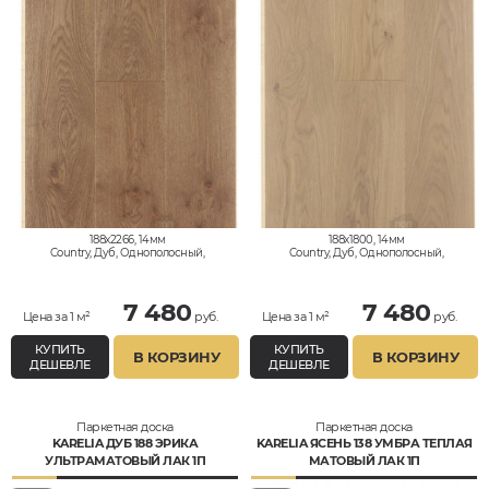
188x2266, 14мм
188x1800, 14мм
Country, Дуб, Однополосный,
Country, Дуб, Однополосный,
Влагостойкий
Влагостойкий
7 480
7 480
Цена за 1 м²
руб.
Цена за 1 м²
руб.
КУПИТЬ
КУПИТЬ
В КОРЗИНУ
В КОРЗИНУ
ДЕШЕВЛЕ
ДЕШЕВЛЕ
Паркетная доска
Паркетная доска
KARELIA ДУБ 188 ЭРИКА
KARELIA ЯСЕНЬ 138 УМБРА ТЕПЛАЯ
УЛЬТРАМАТОВЫЙ ЛАК 1П
МАТОВЫЙ ЛАК 1П