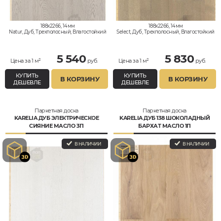
188x2266, 14мм
188x2266, 14мм
Natur, Дуб, Трехполосный, Влагостойкий
Select, Дуб, Трехполосный, Влагостойкий
5 540
5 830
Цена за 1 м²
руб.
Цена за 1 м²
руб.
КУПИТЬ
КУПИТЬ
В КОРЗИНУ
В КОРЗИНУ
ДЕШЕВЛЕ
ДЕШЕВЛЕ
Паркетная доска
Паркетная доска
KARELIA ДУБ ЭЛЕКТРИЧЕСКОЕ
KARELIA ДУБ 138 ШОКОЛАДНЫЙ
СИЯНИЕ МАСЛО 3П
БАРХАТ МАСЛО 1П
В НАЛИЧИИ
В НАЛИЧИИ