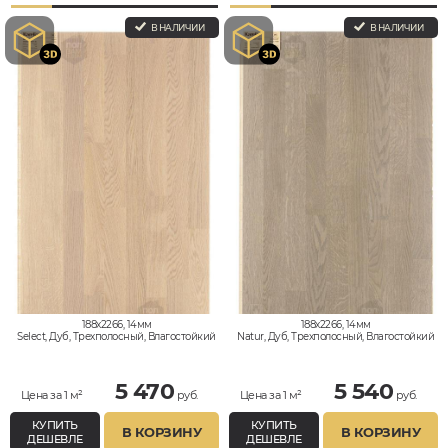
В НАЛИЧИИ
В НАЛИЧИИ
188x2266, 14мм
188x2266, 14мм
Select, Дуб, Трехполосный, Влагостойкий
Natur, Дуб, Трехполосный, Влагостойкий
5 470
5 540
Цена за 1 м²
руб.
Цена за 1 м²
руб.
КУПИТЬ
КУПИТЬ
В КОРЗИНУ
В КОРЗИНУ
ДЕШЕВЛЕ
ДЕШЕВЛЕ