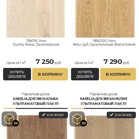
138x1116, 14мм
188x2000, 14мм
Country, Ясень, Однополосный,
Natur, Дуб, Однополосный, Влагостойкий
Влагостойкий
7 250
7 290
Цена за 1 м²
руб.
Цена за 1 м²
руб.
КУПИТЬ
КУПИТЬ
В КОРЗИНУ
В КОРЗИНУ
ДЕШЕВЛЕ
ДЕШЕВЛЕ
Паркетная доска
Паркетная доска
KARELIA ДУБ 188 МАЛЬВА
KARELIA ДУБ 188 КАМЕЛИЯ
УЛЬТРАМАТОВЫЙ ЛАК 1П
УЛЬТРАМАТОВЫЙ ЛАК 1П
В НАЛИЧИИ
В НАЛИЧИИ