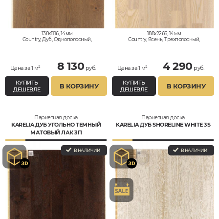
138x1116, 14мм
188x2266, 14мм
Country, Дуб, Однополосный,
Country, Ясень, Трехполосный,
Влагостойкий
Влагостойкий
8 130
4 290
Цена за 1 м²
руб.
Цена за 1 м²
руб.
КУПИТЬ
КУПИТЬ
В КОРЗИНУ
В КОРЗИНУ
ДЕШЕВЛЕ
ДЕШЕВЛЕ
Паркетная доска
Паркетная доска
KARELIA ДУБ УГОЛЬНО ТЕМНЫЙ
KARELIA ДУБ SHORELINE WHITE 3S
МАТОВЫЙ ЛАК 3П
В НАЛИЧИИ
В НАЛИЧИИ