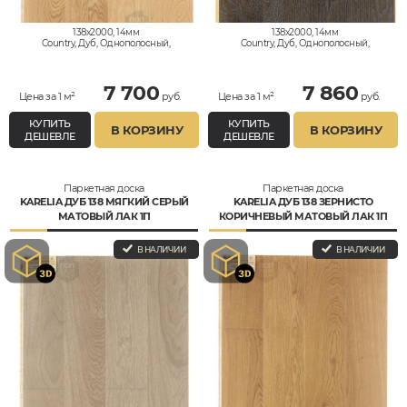
138x2000, 14мм
138x2000, 14мм
Country, Дуб, Однополосный,
Country, Дуб, Однополосный,
Влагостойкий
Влагостойкий
7 700
7 860
Цена за 1 м²
руб.
Цена за 1 м²
руб.
КУПИТЬ
КУПИТЬ
В КОРЗИНУ
В КОРЗИНУ
ДЕШЕВЛЕ
ДЕШЕВЛЕ
Паркетная доска
Паркетная доска
KARELIA ДУБ 138 МЯГКИЙ СЕРЫЙ
KARELIA ДУБ 138 ЗЕРНИСТО
МАТОВЫЙ ЛАК 1П
КОРИЧНЕВЫЙ МАТОВЫЙ ЛАК 1П
В НАЛИЧИИ
В НАЛИЧИИ