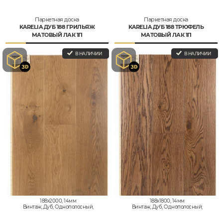
Паркетная доска
Паркетная доска
KARELIA ДУБ 188 ГРИЛЬЯЖ
KARELIA ДУБ 188 ТРЮФЕЛЬ
МАТОВЫЙ ЛАК 1П
МАТОВЫЙ ЛАК 1П
В НАЛИЧИИ
В НАЛИЧИИ
188x2000, 14мм
188x1800, 14мм
Винтаж, Дуб, Однополосный,
Винтаж, Дуб, Однополосный,
Влагостойкий
Влагостойкий