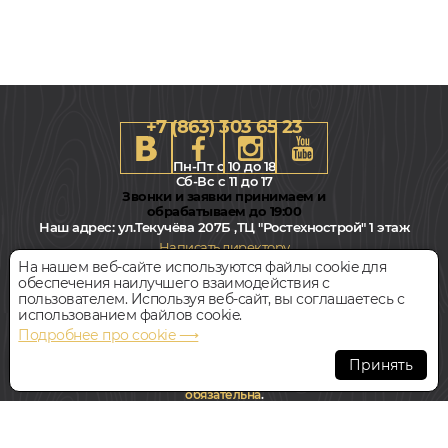
+7 (863) 303 65 23
Пн-Пт с 10 до 18
Сб-Вс с 11 до 17
Звонки и заявки принимаем и
обрабатываем до 19:00
Наш адрес:
ул.Текучёва 207Б ,ТЦ "Ростехнострой" 1 этаж
Написать директору
На нашем веб-сайте используются файлы cookie для
обеспечения наилучшего взаимодействия с
Всегда свободная парковка
пользователем. Используя веб-сайт, вы соглашаетесь с
использованием файлов cookie.
Подробнее про cookie ⟶
© Интернет-магазин Polvamvdom.ru 2011-2026. Все права
защищены.
Принять
При копировании материалов прямая ссылка на сайт
обязательна
.
НАШ ПАРТНЁР