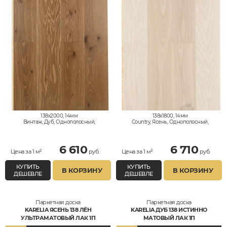
138x2000, 14мм
138x1800, 14мм
Винтаж, Дуб, Однополосный,
Country, Ясень, Однополосный,
Влагостойкий
Влагостойкий
6 610
6 710
Цена за 1 м²
руб.
Цена за 1 м²
руб.
КУПИТЬ
КУПИТЬ
В КОРЗИНУ
В КОРЗИНУ
ДЕШЕВЛЕ
ДЕШЕВЛЕ
Паркетная доска
Паркетная доска
KARELIA ЯСЕНЬ 138 ЛЁН
KARELIA ДУБ 138 ИСТИННО
УЛЬТРАМАТОВЫЙ ЛАК 1П
МАТОВЫЙ ЛАК 1П