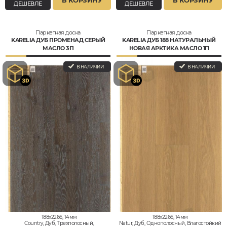
В КОРЗИНУ
В КОРЗИНУ
ДЕШЕВЛЕ
ДЕШЕВЛЕ
Паркетная доска
Паркетная доска
KARELIA ДУБ ПРОМЕНАД СЕРЫЙ
KARELIA ДУБ 188 НАТУРАЛЬНЫЙ
МАСЛО 3П
НОВАЯ АРКТИКА МАСЛО 1П
В НАЛИЧИИ
В НАЛИЧИИ
188x2266, 14мм
188x2266, 14мм
Country, Дуб, Трехполосный,
Natur, Дуб, Однополосный, Влагостойкий