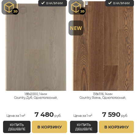
В НАЛИЧИИ
В НАЛИЧИИ
188x2000, 14мм
138x1116, 14мм
Country, Дуб, Однополосный,
Country, Ясень, Однополосный,
Влагостойкий
Влагостойкий
7 480
7 590
Цена за 1 м²
руб.
Цена за 1 м²
руб.
КУПИТЬ
КУПИТЬ
В КОРЗИНУ
В КОРЗИНУ
ДЕШЕВЛЕ
ДЕШЕВЛЕ