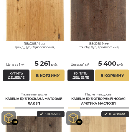
188x2266, 14мм
188x2266, 14мм
Тренд, Дуб, Однополосный,
Country, Дуб, Трехполосный,
Влагостойкий
Влагостойкий
5 261
5 400
Цена за 1 м²
руб.
Цена за 1 м²
руб.
КУПИТЬ
КУПИТЬ
В КОРЗИНУ
В КОРЗИНУ
ДЕШЕВЛЕ
ДЕШЕВЛЕ
Паркетная доска
Паркетная доска
KARELIA ДУБ ТОСКАНА МАТОВЫЙ
KARELIA ДУБ ОТБОРНЫЙ НОВАЯ
ЛАК 3П
АРКТИКА МАСЛО 3П
В НАЛИЧИИ
В НАЛИЧИИ