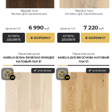
188x2266, 14мм
138x2000, 14мм
Винтаж, Дуб, Однополосный,
Mix Natur, Дуб, Однополосный,
Влагостойкий
Влагостойкий
6 990
7 220
Цена за 1 м²
руб.
Цена за 1 м²
руб.
КУПИТЬ
КУПИТЬ
В КОРЗИНУ
В КОРЗИНУ
ДЕШЕВЛЕ
ДЕШЕВЛЕ
Паркетная доска
Паркетная доска
KARELIA ЯСЕНЬ 138 БЕЛАЯ ОРХИДЕЯ
KARELIA ДУБ 188 ОСНОВА МАТОВЫЙ
МАТОВЫЙ ЛАК 1П
ЛАК 1П
В НАЛИЧИИ
В НАЛИЧИИ