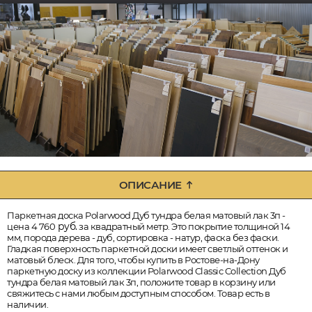
ОПИСАНИЕ
Паркетная доска Polarwood Дуб тундра белая матовый лак 3п -
руб.
цена 4 760
за квадратный метр. Это покрытие толщиной 14
мм, порода дерева - дуб, сортировка - натур, фаска без фаски.
Гладкая поверхность паркетной доски имеет светлый оттенок и
матовый блеск. Для того, чтобы купить в Ростове-на-Дону
паркетную доску из коллекции Polarwood Classic Collection Дуб
тундра белая матовый лак 3п, положите товар в корзину или
свяжитесь с нами любым доступным способом. Товар есть в
наличии.