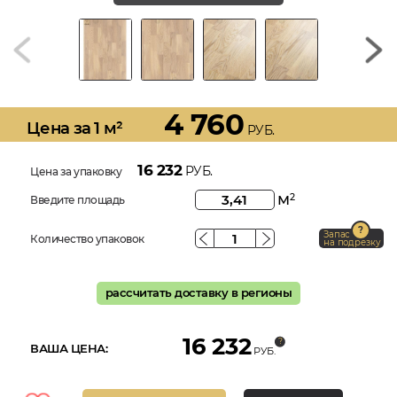
4 760
Цена за 1 м²
РУБ.
16 232
РУБ.
Цена за упаковку
м
2
Введите площадь
Запас
Количество упаковок
на подрезку
рассчитать доставку в регионы
16 232
ВАША ЦЕНА:
РУБ.