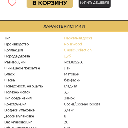
В КОРЗИНУ
КУПИТЬ ДЕШЕВЛЕ
ХАРАКТЕРИСТИКИ
Тип
Паркетная доска
Производство
Polarwood
Коллекция
Classic Collection
Порода дерева
Дуб
Размеры, мм
14х188х2266
Финишное покрытие
Лак
Блеск
Матовый
Фаска
без фаски
Поверхность на ощупь
Гладкая
Полезный слой
3,5
Тип соединения
Замок
Конструкция
Сосна/Сосна/Порода
В одной упаковке
3,41
м
2
Досок в упаковке
8
Вес упаковки, кг
26