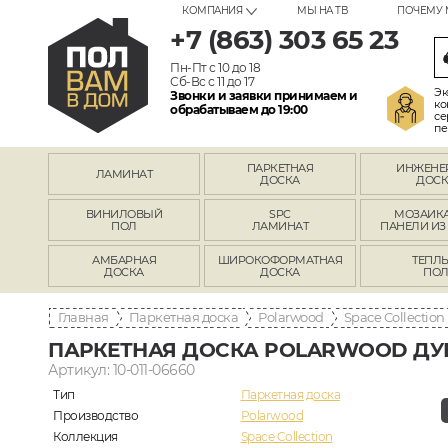
КОМПАНИЯ
МЫ НА ТВ
ПОЧЕМУ 
+7 (863) 303 65 23
Пн-Пт с 10 до 18
Сб-Вс с 11 до 17
Эк
Звонки и заявки принимаем и
ко
обрабатываем до 19:00
се
пе
ПАРКЕТНАЯ
ИНЖЕНЕ
ЛАМИНАТ
ДОСКА
ДОСК
ВИНИЛОВЫЙ
SPC
МОЗАИКА
ПОЛ
ЛАМИНАТ
ПАНЕЛИ ИЗ
АМБАРНАЯ
ШИРОКОФОРМАТНАЯ
ТЕПЛ
ДОСКА
ДОСКА
ПО
Главная
Паркетная доска
Polarwood
Space Collection
ПАРКЕТНАЯ ДОСКА POLARWOOD ДУБ
Артикул: 10-011-06660
Тип
Паркетная доска
Производство
Polarwood
Коллекция
Space Collection