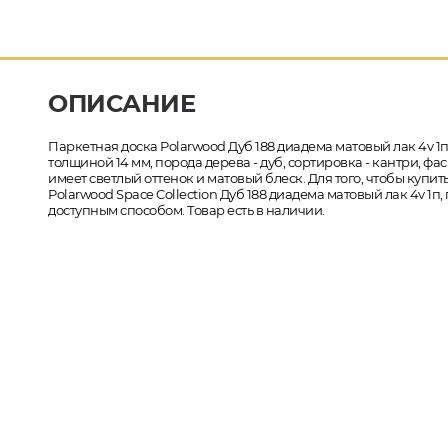
ОПИСАНИЕ
Паркетная доска Polarwood Дуб 188 диадема матовый лак 4v 1п 
толщиной 14 мм, порода дерева - дуб, сортировка - кантри, фас
имеет светлый оттенок и матовый блеск. Для того, чтобы купи
Polarwood Space Collection Дуб 188 диадема матовый лак 4v 1
доступным способом. Товар есть в наличии.