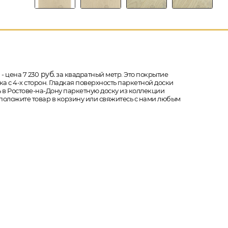
руб.
- цена 7 230
за квадратный метр. Это покрытие
ка с 4-х сторон. Гладкая поверхность паркетной доски
ть в Ростове-на-Дону паркетную доску из коллекции
п, положите товар в корзину или свяжитесь с нами любым