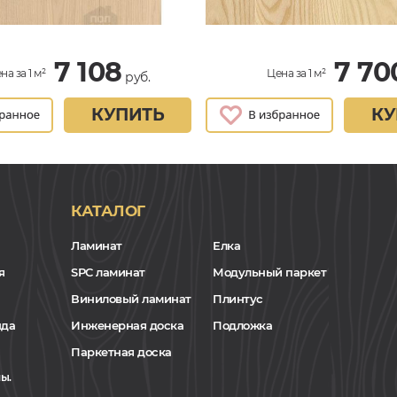
7 108
7 70
на за 1 м²
Цена за 1 м²
руб.
КУПИТЬ
КУ
КАТАЛОГ
Ламинат
Елка
я
SPC ламинат
Модульный паркет
Виниловый ламинат
Плинтус
нда
Инженерная доска
Подложка
Паркетная доска
ы.