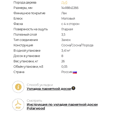
Порода дерева
Дуб
Размеры, мм
14х188х2266
Финишное покрытие
Лак
Блеск
Матовый
Фаска
с 4-х сторон
Поверхность на ощупь
Гладкая
Полезный слой
3,5
Тип соединения
Замок
Конструкция
Сосна/Сосна/Порода
В одной упаковке
3,41
м
2
Досок в упаковке
8
Вес упаковки, кг
26
Объём упаковки, м3
0,05
Страна
Россия
Способ укладки
Укладка паркетной доски
Смотреть
Инструкция по укладке паркетной доски
Polarwood