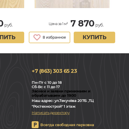
0
7 870
Цена за 1 м²
руб.
руб.
ПИТЬ
КУПИТЬ
+7 (863) 303 65 23
Пн-Пт с 10 до 18
Сб-Вс с 11 до 17
Звонки и заявки принимаем и
обрабатываем до 19:00
Наш адрес:
ул.Текучёва 207Б ,ТЦ
"Ростехнострой" 1 этаж
Написать директору
Всегда свободная парковка