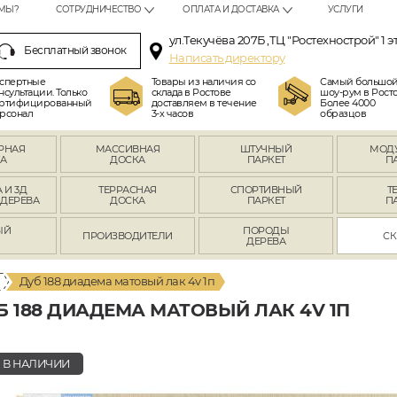
МЫ?
СОТРУДНИЧЕСТВО
ОПЛАТА И ДОСТАВКА
УСЛУГИ
ул.Текучёва 207Б ,ТЦ "Ростехнострой" 1 э
Бесплатный звонок
Написать директору
спертные
Товары из наличия со
Самый большо
нсультации. Только
склада в Ростове
шоу-рум в Росто
ртифицированный
доставляем в течение
Более 4000
рсонал
3-х часов
образцов
РНАЯ
МАССИВНАЯ
ШТУЧНЫЙ
МОД
А
ДОСКА
ПАРКЕТ
П
 И 3Д
ТЕРРАСНАЯ
СПОРТИВНЫЙ
Т
 ДЕРЕВА
ДОСКА
ПАРКЕТ
П
ЫЙ
ПОРОДЫ
ПРОИЗВОДИТЕЛИ
СК
Л
ДЕРЕВА
Дуб 188 диадема матовый лак 4v 1п
 188 ДИАДЕМА МАТОВЫЙ ЛАК 4V 1П
В НАЛИЧИИ