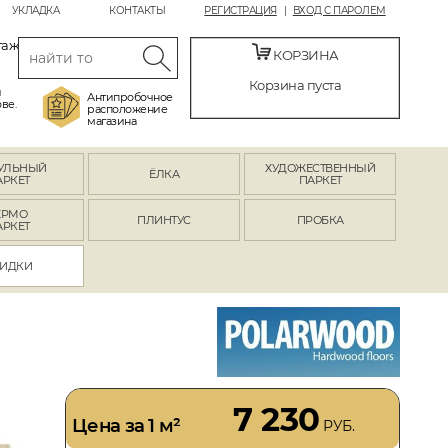
УКЛАДКА
КОНТАКТЫ
РЕГИСТРАЦИЯ
ВХОД С ПАРОЛЕМ
таж
КОРЗИНА
Корзина пуста
й
Антипробочное
ве.
расположение
магазина
УЛЬНЫЙ
ХУДОЖЕСТВЕННЫЙ
ЁЛКА
АРКЕТ
ПАРКЕТ
ЕРМО
ПЛИНТУС
ПРОБКА
АРКЕТ
ИДКИ
7 230
Цена за 1 м²
РУБ.