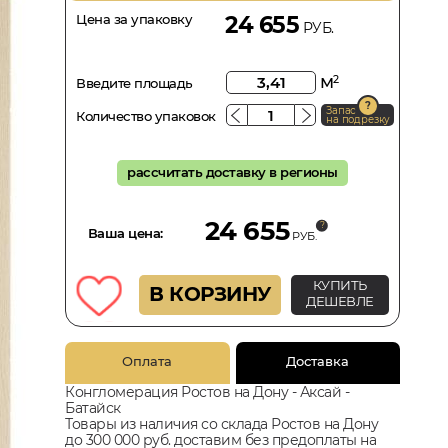
Цена за упаковку
24 655
РУБ.
м
2
Введите площадь
Запас
Количество упаковок
на подрезку
рассчитать доставку в регионы
24 655
Ваша цена:
РУБ.
КУПИТЬ
В КОРЗИНУ
ДЕШЕВЛЕ
Оплата
Доставка
Конгломерация Ростов на Дону - Аксай -
Батайск
Товары из наличия со склада Ростов на Дону
до 300 000 руб. доставим без предоплаты на