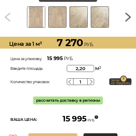
7 270
Цена за 1 м²
РУБ.
15 995
РУБ.
Цена за упаковку
м
2
Введите площадь
Запас
Количество упаковок
на подрезку
рассчитать доставку в регионы
15 995
ВАША ЦЕНА:
РУБ.