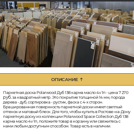
ОПИСАНИЕ
Паркетная доска Polarwood Дуб 138 карма масло 4v 1п - цена 7 270
руб.
за квадратный метр. Это покрытие толщиной 14 мм, порода
дерева - дуб, сортировка - рустик, фаска с 4-х сторон.
Брашированная поверхность паркетной доски имеет светлый
оттенок и матовый блеск. Для того, чтобы купить в Ростове-на-Дону
паркетную доску из коллекции Polarwood Space Collection Дуб 138
карма масло 4v 1п, положите товар в корзину или свяжитесь с
нами любым доступным способом. Товар есть в наличии.