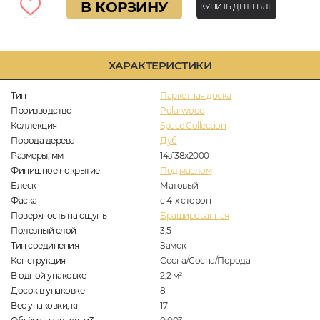
В КОРЗИНУ
КУПИТЬ ДЕШЕВЛЕ
ХАРАКТЕРИСТИКИ
Тип
Паркетная доска
Производство
Polarwood
Коллекция
Space Collection
Порода дерева
Дуб
Размеры, мм
14з138х2000
Финишное покрытие
Под маслом
Блеск
Матовый
Фаска
с 4-х сторон
Поверхность на ощупь
Брашированная
Полезный слой
3,5
Тип соединения
Замок
Конструкция
Сосна/Сосна/Порода
В одной упаковке
2,2
м
2
Досок в упаковке
8
Вес упаковки, кг
17