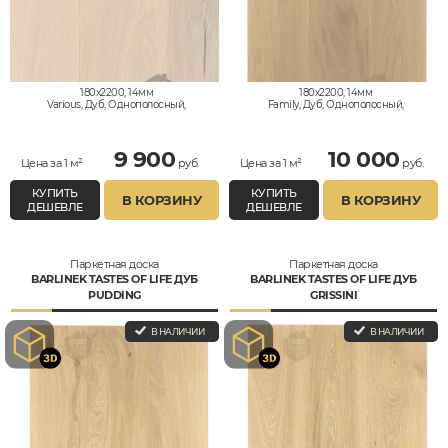
180x2200, 14мм
180x2200, 14мм
Various, Дуб, Однополосный,
Family, Дуб, Однополосный,
Дизайнерский, Влагостойкий
Влагостойкий
9 900
10 000
Цена за 1 м²
руб.
Цена за 1 м²
руб.
КУПИТЬ
КУПИТЬ
В КОРЗИНУ
В КОРЗИНУ
ДЕШЕВЛЕ
ДЕШЕВЛЕ
Паркетная доска
Паркетная доска
BARLINEK TASTES OF LIFE ДУБ
BARLINEK TASTES OF LIFE ДУБ
PUDDING
GRISSINI
В НАЛИЧИИ
В НАЛИЧИИ