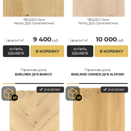
180x2200, 14мм
180x2200, 14мм
Various, Дуб, Однополосный,
Family, Дуб, Однополосный,
Влагостойкий
Влагостойкий
9 400
10 000
Цена за 1 м²
руб.
Цена за 1 м²
руб.
КУПИТЬ
КУПИТЬ
В КОРЗИНУ
В КОРЗИНУ
ДЕШЕВЛЕ
ДЕШЕВЛЕ
Паркетная доска
Паркетная доска
BARLINEK ДУБ BIANCO
BARLINEK GRANDE ДУБ ALMOND
В НАЛИЧИИ
В НАЛИЧИИ