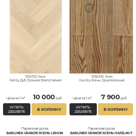
130x725, 14мм
1092x130, 14мм
Family, Дуб, Елочкой, Влагостойкий
Country, Ясень, Однополосный,
Влагостойкий
10 000
7 900
Цена за 1 м²
руб.
Цена за 1 м²
руб.
КУПИТЬ
КУПИТЬ
В КОРЗИНУ
В КОРЗИНУ
ДЕШЕВЛЕ
ДЕШЕВЛЕ
Паркетная доска
Паркетная доска
BARLINEK GRANDE ЯСЕНЬ LEMON
BARLINEK GRANDE ЯСЕНЬ HAZELNUT