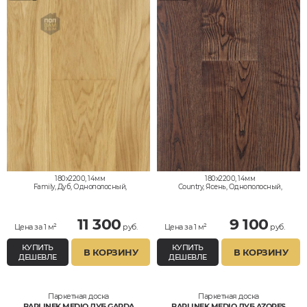
180x2200, 14мм
180x2200, 14мм
Family, Дуб, Однополосный,
Country, Ясень, Однополосный,
Влагостойкий
Дизайнерский, Влагостойкий
11 300
9 100
Цена за 1 м²
руб.
Цена за 1 м²
руб.
КУПИТЬ
КУПИТЬ
В КОРЗИНУ
В КОРЗИНУ
ДЕШЕВЛЕ
ДЕШЕВЛЕ
Паркетная доска
Паркетная доска
BARLINEK MEDIO ДУБ GARDA
BARLINEK MEDIO ДУБ AZORES