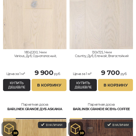
180x2200, 14мм
130x725, 14мм
Various, Дуб, Однополосный,
Country, Дуб, Елочкой, Влагостойкий
Влагостойкий
9 900
9 700
Цена за 1 м²
руб.
Цена за 1 м²
руб.
КУПИТЬ
КУПИТЬ
В КОРЗИНУ
В КОРЗИНУ
ДЕШЕВЛЕ
ДЕШЕВЛЕ
Паркетная доска
Паркетная доска
BARLINEK GRANDE ДУБ ASKANIA
BARLINEK GRANDE ЯСЕНЬ COFFEE
В НАЛИЧИИ
В НАЛИЧИИ