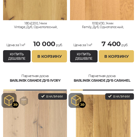
180x2200, 14мм
1092x130, 14мм
Vintage, Дуб, Однополосный,
Family, Дуб, Однополосный,
Влагостойкий
Влагостойкий
10 000
7 400
Цена за 1 м²
руб.
Цена за 1 м²
руб.
КУПИТЬ
КУПИТЬ
В КОРЗИНУ
В КОРЗИНУ
ДЕШЕВЛЕ
ДЕШЕВЛЕ
Паркетная доска
Паркетная доска
BARLINEK GRANDE ДУБ IVORY
BARLINEK GRANDE ДУБ CARAMEL
В НАЛИЧИИ
В НАЛИЧИИ