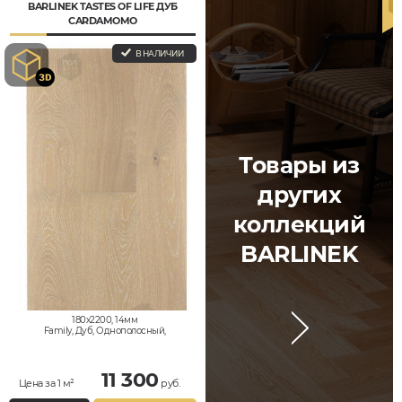
BARLINEK TASTES OF LIFE ДУБ
CARDAMOMO
В НАЛИЧИИ
Товары из
других
коллекций
BARLINEK
180x2200, 14мм
Family, Дуб, Однополосный,
Влагостойкий
11 300
Цена за 1 м²
руб.