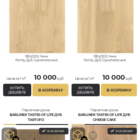
180x2200, 14мм
180x2200, 14мм
Family, Дуб, Однополосный,
Family, Дуб, Однополосный,
Влагостойкий
Влагостойкий
10 000
10 000
Цена за 1 м²
руб.
Цена за 1 м²
руб.
КУПИТЬ
КУПИТЬ
В КОРЗИНУ
В КОРЗИНУ
ДЕШЕВЛЕ
ДЕШЕВЛЕ
Паркетная доска
Паркетная доска
BARLINEK TASTES OF LIFE ДУБ
BARLINEK TASTES OF LIFE ДУБ
TARTUFO
CHEESE CAKE
В НАЛИЧИИ
В НАЛИЧИИ