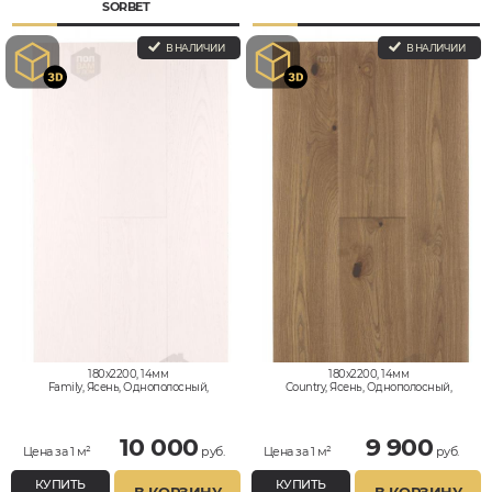
SORBET
В НАЛИЧИИ
В НАЛИЧИИ
180x2200, 14мм
180x2200, 14мм
Family, Ясень, Однополосный,
Country, Ясень, Однополосный,
Дизайнерский, Влагостойкий
Дизайнерский, Влагостойкий
10 000
9 900
Цена за 1 м²
руб.
Цена за 1 м²
руб.
КУПИТЬ
КУПИТЬ
В КОРЗИНУ
В КОРЗИНУ