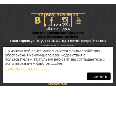
+7 (863) 303 65 23
Пн-Пт с 10 до 18
Сб-Вс с 11 до 17
Звонки и заявки принимаем и
обрабатываем до 19:00
Наш адрес:
ул.Текучёва 207Б ,ТЦ "Ростехнострой" 1 этаж
Написать директору
На нашем веб-сайте используются файлы cookie для
обеспечения наилучшего взаимодействия с
Всегда свободная парковка
пользователем. Используя веб-сайт, вы соглашаетесь с
использованием файлов cookie.
Подробнее про cookie ⟶
© Интернет-магазин Polvamvdom.ru 2011-2026. Все права
защищены.
Принять
При копировании материалов прямая ссылка на сайт
обязательна
.
НАШ ПАРТНЁР