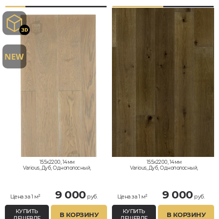
155x2200, 14мм
155x2200, 14мм
Various, Дуб, Однополосный,
Various, Дуб, Однополосный,
Влагостойкий
Влагостойкий
9 000
9 000
Цена за 1 м²
руб.
Цена за 1 м²
руб.
КУПИТЬ
КУПИТЬ
В КОРЗИНУ
В КОРЗИНУ
ДЕШЕВЛЕ
ДЕШЕВЛЕ