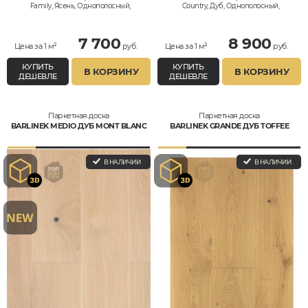
Family, Ясень, Однополосный,
Country, Дуб, Однополосный,
Влагостойкий
Влагостойкий
7 700
8 900
Цена за 1 м²
руб.
Цена за 1 м²
руб.
КУПИТЬ
КУПИТЬ
В КОРЗИНУ
В КОРЗИНУ
ДЕШЕВЛЕ
ДЕШЕВЛЕ
Паркетная доска
Паркетная доска
BARLINEK MEDIO ДУБ MONT BLANC
BARLINEK GRANDE ДУБ TOFFEE
В НАЛИЧИИ
В НАЛИЧИИ