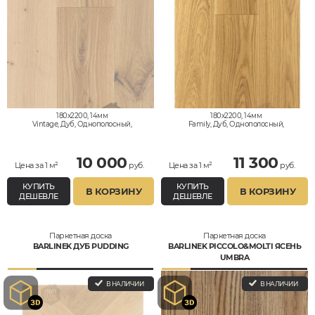
180x2200, 14мм
180x2200, 14мм
Vintage, Дуб, Однополосный,
Family, Дуб, Однополосный,
Влагостойкий
Дизайнерский, Влагостойкий
10 000
11 300
Цена за 1 м²
руб.
Цена за 1 м²
руб.
КУПИТЬ
КУПИТЬ
В КОРЗИНУ
В КОРЗИНУ
ДЕШЕВЛЕ
ДЕШЕВЛЕ
Паркетная доска
Паркетная доска
BARLINEK ДУБ PUDDING
BARLINEK PICCOLO&MOLTI ЯСЕНЬ
UMBRA
В НАЛИЧИИ
В НАЛИЧИИ