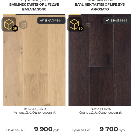
Паркетная доска
Паркетная доска
BARLINEK TASTES OF LIFE ДУБ
BARLINEK TASTES OF LIFE ДУБ
BANANA SONG
AFFOGATO
В НАЛИЧИИ
В НАЛИЧИИ
180x2200, 14мм
180x2200, 14мм
Various, Дуб, Однополосный,
Country, Дуб, Однополосный,
Влагостойкий
Дизайнерский, Влагостойкий
9 900
9 700
Цена за 1 м²
руб.
Цена за 1 м²
руб.