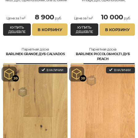
Natur, Дуб, Однополосный, Влагостойкий
Vintage, Дуб, Однополосный,
Влагостойкий
8 900
10 000
Цена за 1 м²
руб.
Цена за 1 м²
руб.
КУПИТЬ
КУПИТЬ
В КОРЗИНУ
В КОРЗИНУ
ДЕШЕВЛЕ
ДЕШЕВЛЕ
Паркетная доска
Паркетная доска
BARLINEK GRANDE ДУБ CALVADOS
BARLINEK PICCOLO&MOLTI ДУБ
PEACH
В НАЛИЧИИ
В НАЛИЧИИ