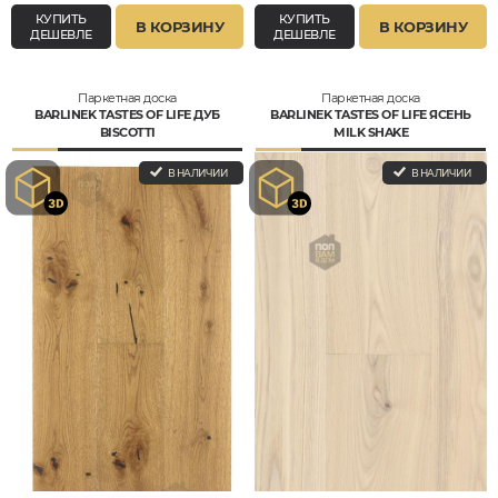
КУПИТЬ
КУПИТЬ
В КОРЗИНУ
В КОРЗИНУ
ДЕШЕВЛЕ
ДЕШЕВЛЕ
Паркетная доска
Паркетная доска
BARLINEK TASTES OF LIFE ДУБ
BARLINEK TASTES OF LIFE ЯСЕНЬ
BISCOTTI
MILK SHAKE
В НАЛИЧИИ
В НАЛИЧИИ