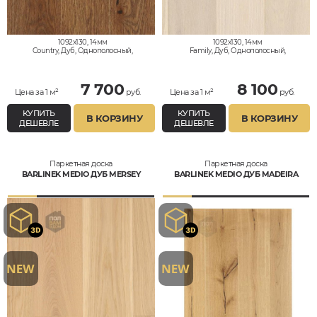
1092x130, 14мм
1092x130, 14мм
Country, Дуб, Однополосный,
Family, Дуб, Однополосный,
Влагостойкий
Дизайнерский, Влагостойкий
7 700
8 100
Цена за 1 м²
руб.
Цена за 1 м²
руб.
КУПИТЬ
КУПИТЬ
В КОРЗИНУ
В КОРЗИНУ
ДЕШЕВЛЕ
ДЕШЕВЛЕ
Паркетная доска
Паркетная доска
BARLINEK MEDIO ДУБ MERSEY
BARLINEK MEDIO ДУБ MADEIRA