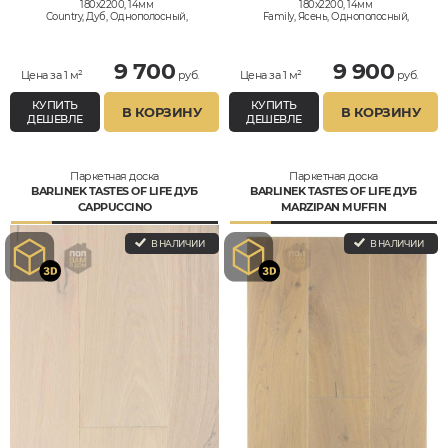
180x2200, 14мм
180x2200, 14мм
Country, Дуб, Однополосный,
Family, Ясень, Однополосный,
Дизайнерский, Влагостойкий
Влагостойкий
9 700
9 900
Цена за 1 м²
руб.
Цена за 1 м²
руб.
КУПИТЬ
КУПИТЬ
В КОРЗИНУ
В КОРЗИНУ
ДЕШЕВЛЕ
ДЕШЕВЛЕ
Паркетная доска
Паркетная доска
BARLINEK TASTES OF LIFE ДУБ
BARLINEK TASTES OF LIFE ДУБ
CAPPUCCINO
MARZIPAN MUFFIN
В НАЛИЧИИ
В НАЛИЧИИ