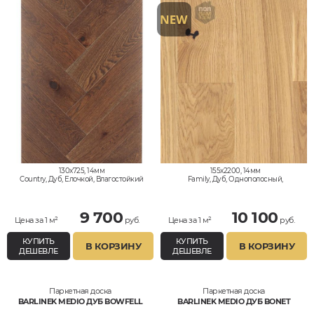
130x725, 14мм
155x2200, 14мм
Country, Дуб, Елочкой, Влагостойкий
Family, Дуб, Однополосный,
Влагостойкий
9 700
10 100
Цена за 1 м²
руб.
Цена за 1 м²
руб.
КУПИТЬ
КУПИТЬ
В КОРЗИНУ
В КОРЗИНУ
ДЕШЕВЛЕ
ДЕШЕВЛЕ
Паркетная доска
Паркетная доска
BARLINEK MEDIO ДУБ BOWFELL
BARLINEK MEDIO ДУБ BONET