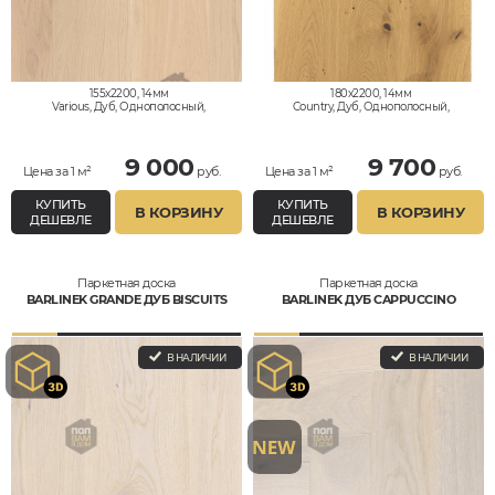
155x2200, 14мм
180x2200, 14мм
Various, Дуб, Однополосный,
Country, Дуб, Однополосный,
Влагостойкий
Влагостойкий
9 000
9 700
Цена за 1 м²
руб.
Цена за 1 м²
руб.
КУПИТЬ
КУПИТЬ
В КОРЗИНУ
В КОРЗИНУ
ДЕШЕВЛЕ
ДЕШЕВЛЕ
Паркетная доска
Паркетная доска
BARLINEK GRANDE ДУБ BISCUITS
BARLINEK ДУБ CAPPUCCINO
В НАЛИЧИИ
В НАЛИЧИИ