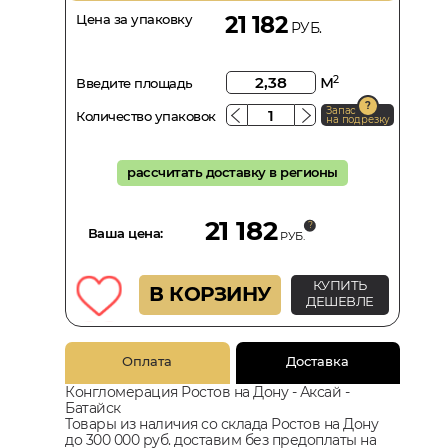
Цена за упаковку
21 182
РУБ.
м
2
Введите площадь
Запас
Количество упаковок
на подрезку
рассчитать доставку в регионы
21 182
Ваша цена:
РУБ.
КУПИТЬ
В КОРЗИНУ
ДЕШЕВЛЕ
Оплата
Доставка
Конгломерация Ростов на Дону - Аксай -
Батайск
Товары из наличия со склада Ростов на Дону
до 300 000 руб. доставим без предоплаты на