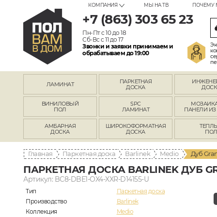
КОМПАНИЯ
МЫ НА ТВ
ПОЧЕМУ 
+7 (863) 303 65 23
Пн-Пт с 10 до 18
Сб-Вс с 11 до 17
Эк
Звонки и заявки принимаем и
ко
обрабатываем до 19:00
се
пе
ПАРКЕТНАЯ
ИНЖЕНЕ
ЛАМИНАТ
ДОСКА
ДОСК
ВИНИЛОВЫЙ
SPC
МОЗАИКА
ПОЛ
ЛАМИНАТ
ПАНЕЛИ ИЗ
АМБАРНАЯ
ШИРОКОФОРМАТНАЯ
ТЕПЛ
ДОСКА
ДОСКА
ПО
Главная
Паркетная доска
Barlinek
Medio
Дуб Gra
ПАРКЕТНАЯ ДОСКА BARLINEK ДУБ G
Артикул: BC8-DBE1-OX4-XXR-D14155-U
Тип
Паркетная доска
Производство
Barlinek
Коллекция
Medio