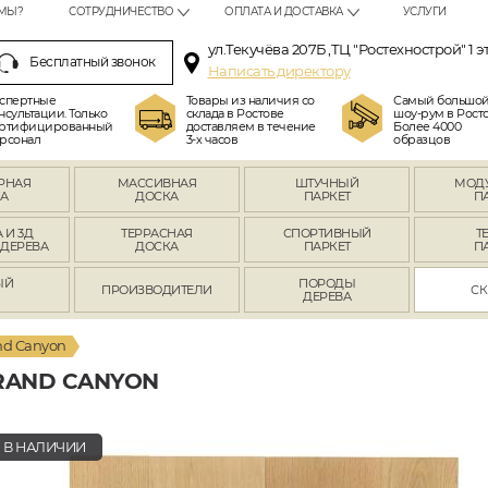
МЫ?
СОТРУДНИЧЕСТВО
ОПЛАТА И ДОСТАВКА
УСЛУГИ
ул.Текучёва 207Б ,ТЦ "Ростехнострой" 1 э
Бесплатный звонок
Написать директору
спертные
Товары из наличия со
Самый большо
нсультации. Только
склада в Ростове
шоу-рум в Росто
ртифицированный
доставляем в течение
Более 4000
рсонал
3-х часов
образцов
РНАЯ
МАССИВНАЯ
ШТУЧНЫЙ
МОД
А
ДОСКА
ПАРКЕТ
П
 И 3Д
ТЕРРАСНАЯ
СПОРТИВНЫЙ
Т
 ДЕРЕВА
ДОСКА
ПАРКЕТ
П
ЫЙ
ПОРОДЫ
ПРОИЗВОДИТЕЛИ
СК
Л
ДЕРЕВА
nd Canyon
RAND CANYON
В НАЛИЧИИ