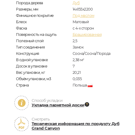
Порода дерева
Дуб
Размеры, мм
14х155х2200
Финишное покрытие
Под маслом
Блеск
Матовый
Фаска
с 4-х сторон
Поверхность на ощупь
Брашированная
Полезный слой
2,5
Тип соединения
Замок
Конструкция
Сосна/Сосна/Порода
В одной упаковке
2,38
м
2
Досок в упаковке
7
Вес упаковки, кг
20,21
Объём упаковки, м3
0,035
Страна
Польша
Способ укладки
Укладка паркетной доски
Смотреть
Техническая информация по продукту Дуб
Grand Canyon