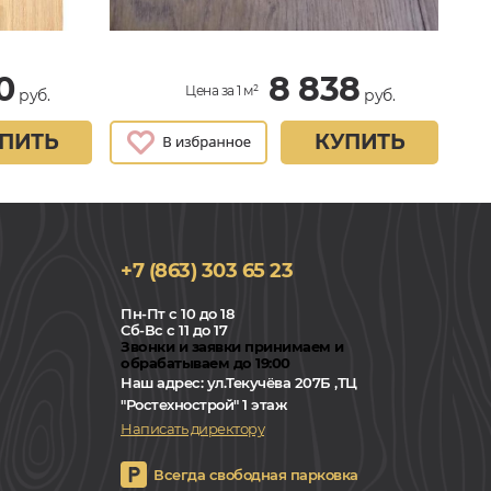
0
8 838
Цена за 1 м²
руб.
руб.
ПИТЬ
КУПИТЬ
+7 (863) 303 65 23
Пн-Пт с 10 до 18
Сб-Вс с 11 до 17
Звонки и заявки принимаем и
обрабатываем до 19:00
Наш адрес:
ул.Текучёва 207Б ,ТЦ
"Ростехнострой" 1 этаж
Написать директору
Всегда свободная парковка