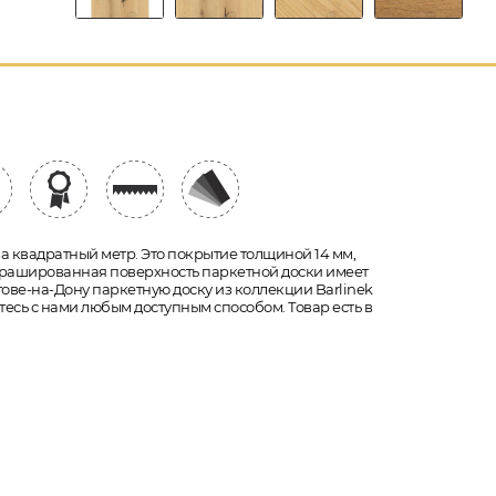
а квадратный метр. Это покрытие толщиной 14 мм,
н. Брашированная поверхность паркетной доски имеет
стове-на-Дону паркетную доску из коллекции Barlinek
тесь с нами любым доступным способом. Товар есть в