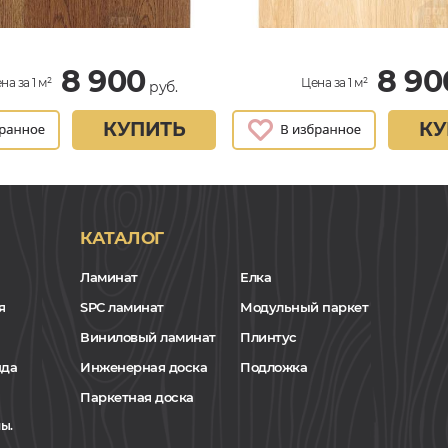
8 900
8 90
на за 1 м²
Цена за 1 м²
руб.
КУПИТЬ
КУ
КАТАЛОГ
Ламинат
Елка
я
SPC ламинат
Модульный паркет
Виниловый ламинат
Плинтус
нда
Инженерная доска
Подложка
Паркетная доска
ы.