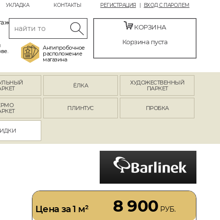
УКЛАДКА
КОНТАКТЫ
РЕГИСТРАЦИЯ
ВХОД С ПАРОЛЕМ
таж
КОРЗИНА
Корзина пуста
й
Антипробочное
ве.
расположение
магазина
УЛЬНЫЙ
ХУДОЖЕСТВЕННЫЙ
ЁЛКА
АРКЕТ
ПАРКЕТ
ЕРМО
ПЛИНТУС
ПРОБКА
АРКЕТ
ИДКИ
8 900
Цена за 1 м²
РУБ.