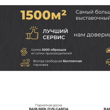
Паркетная доска
BARLINEK ДУБ GARDA
BA