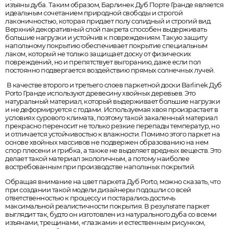
изъяны дуба. Таким образом, Барлинек Дуб Порте Гранде является
идеальным сочетанием природной свободы и строгой
лаконичностью, которая придает полу солидный и строгий вид.
Верхний декоративный слой пакрета способен выдерживать
большие нагрузки и устойчив к повреждениям. Такую защиту
напольному покрытию обеспечивает покрытие специальным
лаком, который не только защищает доску от физических
повреждений, но и препятствует выгоранию, даже если пол
постоянно подвергается воздействию прямых солнечных лучей.
В качестве второго и третьего слоев паркетной доски Barlinek Дуб
Porto Гранде используют древесину хвойных деревьев. Это
натуральный материал, который выдерживает большие нагрузки
и не деформируется с годами. Используемая хвоя произрастает в
условиях сурового климата, поэтому такой закаленный материал
прекрасно переносит не только резкие перепады температур, но
и отличается устойчивостью к влажности. Помимо этого паркет на
основе хвойных массивов не подвержен образованию на нем
спор плесени и грибка, а также не выделяет вредных веществ. Это
делает такой материал экологичным, а потому наиболее
востребованным при производстве напольных покрытий.
Обращая внимание на цвет паркета Дуб Porto, можно сказать, что
при создании такой модели дизайнеры подошли со всей
ответственностью к процессу и постарались достичь
максимальной реалистичности покрытия. В результате паркет
выглядит так, будто он изготовлен из натурального дуба со всеми
изъянами, трещинами, «глазками» и естественным рисунком,