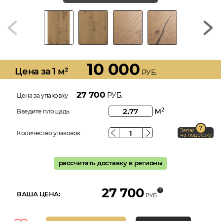
10 000
Цена за 1 м²
РУБ.
27 700
РУБ.
Цена за упаковку
м
2
Введите площадь
Запас
Количество упаковок
на подрезку
рассчитать доставку в регионы
27 700
ВАША ЦЕНА:
РУБ.