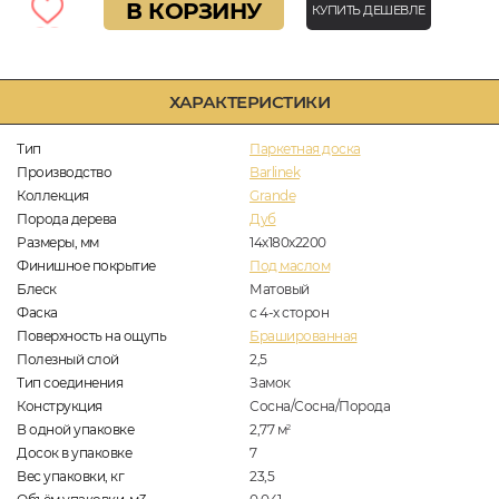
В КОРЗИНУ
КУПИТЬ ДЕШЕВЛЕ
ХАРАКТЕРИСТИКИ
Тип
Паркетная доска
Производство
Barlinek
Коллекция
Grande
Порода дерева
Дуб
Размеры, мм
14х180х2200
Финишное покрытие
Под маслом
Блеск
Матовый
Фаска
с 4-х сторон
Поверхность на ощупь
Брашированная
Полезный слой
2,5
Тип соединения
Замок
Конструкция
Сосна/Сосна/Порода
В одной упаковке
2,77
м
2
Досок в упаковке
7
Вес упаковки, кг
23,5