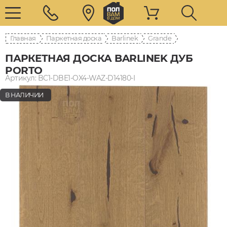
Главная
Паркетная доска
Barlinek
Grande
ПАРКЕТНАЯ ДОСКА BARLINEK ДУБ
PORTO
Артикул: BC1-DBE1-OX4-WAZ-D14180-I
В НАЛИЧИИ