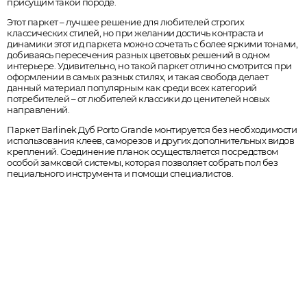
присущим такой породе.
Этот паркет – лучшее решение для любителей строгих
классических стилей, но при желании достичь контраста и
динамики этот ид паркета можно сочетать с более яркими тонами,
добиваясь пересечения разных цветовых решений в одном
интерьере. Удивительно, но такой паркет отлично смотрится при
оформлении в самых разных стилях, и такая свобода делает
данный материал популярным как среди всех категорий
потребителей – от любителей классики до ценителей новых
направлений.
Паркет Barlinek Дуб Porto Grande монтируется без необходимости
использования клеев, саморезов и других дополнительных видов
креплений. Соединение планок осуществляется посредством
особой замковой системы, которая позволяет собрать пол без
пециального инструмента и помощи специалистов.