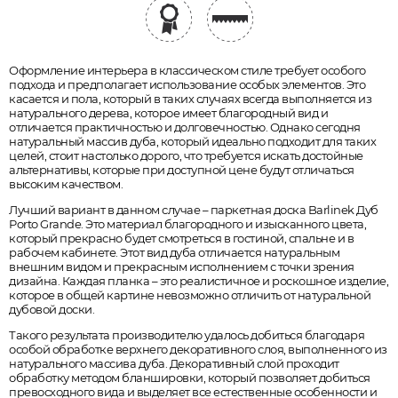
Оформление интерьера в классическом стиле требует особого
подхода и предполагает использование особых элементов. Это
касается и пола, который в таких случаях всегда выполняется из
натурального дерева, которое имеет благородный вид и
отличается практичностью и долговечностью. Однако сегодня
натуральный массив дуба, который идеально подходит для таких
целей, стоит настолько дорого, что требуется искать достойные
альтернативы, которые при доступной цене будут отличаться
высоким качеством.
Лучший вариант в данном случае – паркетная доска Barlinek Дуб
Porto Grande. Это материал благородного и изысканного цвета,
который прекрасно будет смотреться в гостиной, спальне и в
рабочем кабинете. Этот вид дуба отличается натуральным
внешним видом и прекрасным исполнением с точки зрения
дизайна. Каждая планка – это реалистичное и роскошное изделие,
которое в общей картине невозможно отличить от натуральной
дубовой доски.
Такого результата производителю удалось добиться благодаря
особой обработке верхнего декоративного слоя, выполненного из
натурального массива дуба. Декоративный слой проходит
обработку методом бланшировки, который позволяет добиться
превосходного вида и выделяет все естественные особенности и