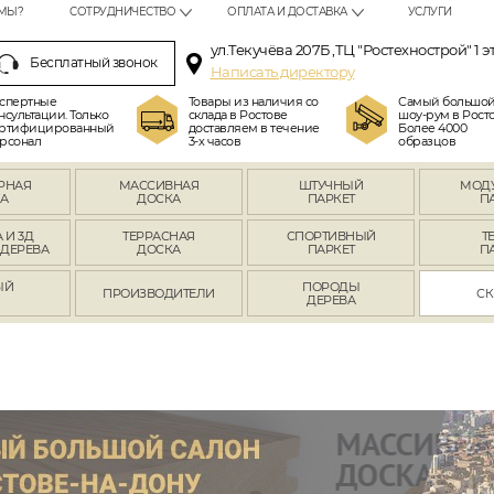
МЫ?
СОТРУДНИЧЕСТВО
ОПЛАТА И ДОСТАВКА
УСЛУГИ
ул.Текучёва 207Б ,ТЦ "Ростехнострой" 1 э
Бесплатный звонок
Написать директору
спертные
Товары из наличия со
Самый большо
нсультации. Только
склада в Ростове
шоу-рум в Росто
ртифицированный
доставляем в течение
Более 4000
рсонал
3-х часов
образцов
РНАЯ
МАССИВНАЯ
ШТУЧНЫЙ
МОД
А
ДОСКА
ПАРКЕТ
П
 И 3Д
ТЕРРАСНАЯ
СПОРТИВНЫЙ
Т
 ДЕРЕВА
ДОСКА
ПАРКЕТ
П
ЫЙ
ПОРОДЫ
ПРОИЗВОДИТЕЛИ
СК
Л
ДЕРЕВА