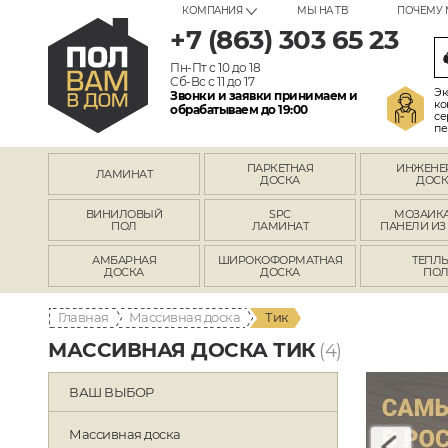
КОМПАНИЯ
МЫ НА ТВ
ПОЧЕМУ 
+7 (863) 303 65 23
Пн-Пт с 10 до 18
Сб-Вс с 11 до 17
Эк
Звонки и заявки принимаем и
ко
обрабатываем до 19:00
се
пе
ПАРКЕТНАЯ
ИНЖЕНЕ
ЛАМИНАТ
ДОСКА
ДОСК
ВИНИЛОВЫЙ
SPC
МОЗАИКА
ПОЛ
ЛАМИНАТ
ПАНЕЛИ ИЗ
АМБАРНАЯ
ШИРОКОФОРМАТНАЯ
ТЕПЛ
ДОСКА
ДОСКА
ПО
Главная
Массивная доска
Тик
МАССИВНАЯ ДОСКА ТИК
(4)
ВАШ ВЫБОР
Массивная доска