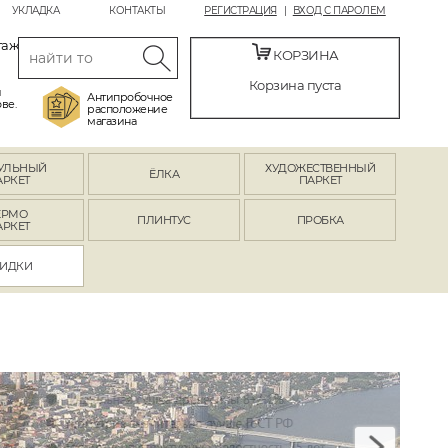
УКЛАДКА
КОНТАКТЫ
РЕГИСТРАЦИЯ
ВХОД С ПАРОЛЕМ
таж
КОРЗИНА
Корзина пуста
й
Антипробочное
ве.
расположение
магазина
УЛЬНЫЙ
ХУДОЖЕСТВЕННЫЙ
ЁЛКА
АРКЕТ
ПАРКЕТ
ЕРМО
ПЛИНТУС
ПРОБКА
АРКЕТ
ИДКИ