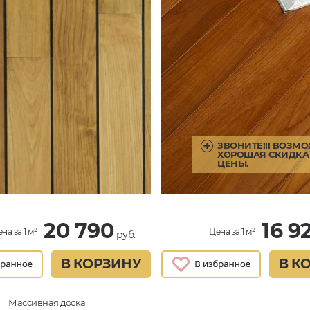
ЗВОНИТЕ!!! ВОЗМ
ХОРОШАЯ СКИДКА 
ЦЕНЫ.
20 790
16 9
на за 1 м²
Цена за 1 м²
руб.
В КОРЗИНУ
В К
Массивная доска