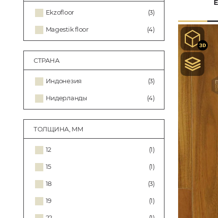
Ekzofloor
(3)
Magestik floor
(4)
СТРАНА
Индонезия
(3)
Нидерланды
(4)
ТОЛЩИНА, ММ
12
(1)
15
(1)
18
(3)
19
(1)
22
(1)