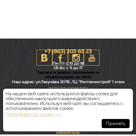
+7 (863) 303 65 23
Пн-Пт с 10 до 18
Сб-Вс с 11 до 17
Звонки и заявки принимаем и
обрабатываем до 19:00
Наш адрес:
ул.Текучёва 207Б ,ТЦ "Ростехнострой" 1 этаж
Написать директору
На нашем веб-сайте используются файлы cookie для
обеспечения наилучшего взаимодействия с
Всегда свободная парковка
пользователем. Используя веб-сайт, вы соглашаетесь с
использованием файлов cookie.
Подробнее про cookie ⟶
© Интернет-магазин Polvamvdom.ru 2011-2026. Все права
защищены.
Принять
При копировании материалов прямая ссылка на сайт
обязательна
.