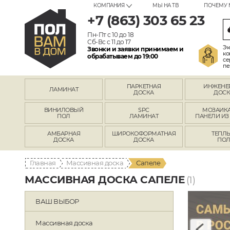
КОМПАНИЯ
МЫ НА ТВ
ПОЧЕМУ 
+7 (863) 303 65 23
Пн-Пт с 10 до 18
Сб-Вс с 11 до 17
Эк
Звонки и заявки принимаем и
ко
обрабатываем до 19:00
се
пе
ПАРКЕТНАЯ
ИНЖЕНЕ
ЛАМИНАТ
ДОСКА
ДОСК
ВИНИЛОВЫЙ
SPC
МОЗАИКА
ПОЛ
ЛАМИНАТ
ПАНЕЛИ ИЗ
АМБАРНАЯ
ШИРОКОФОРМАТНАЯ
ТЕПЛ
ДОСКА
ДОСКА
ПО
Главная
Массивная доска
Сапеле
МАССИВНАЯ ДОСКА САПЕЛЕ
(1)
ВАШ ВЫБОР
Массивная доска