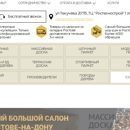
МЫ?
СОТРУДНИЧЕСТВО
ОПЛАТА И ДОСТАВКА
УСЛУГИ
ул.Текучёва 207Б ,ТЦ "Ростехнострой" 1 э
Бесплатный звонок
Написать директору
спертные
Товары из наличия со
Самый большо
нсультации. Только
склада в Ростове
шоу-рум в Росто
ртифицированный
доставляем в течение
Более 4000
рсонал
3-х часов
образцов
РНАЯ
МАССИВНАЯ
ШТУЧНЫЙ
МОД
А
ДОСКА
ПАРКЕТ
П
 И 3Д
ТЕРРАСНАЯ
СПОРТИВНЫЙ
Т
 ДЕРЕВА
ДОСКА
ПАРКЕТ
П
ЫЙ
ПОРОДЫ
ПРОИЗВОДИТЕЛИ
СК
Л
ДЕРЕВА