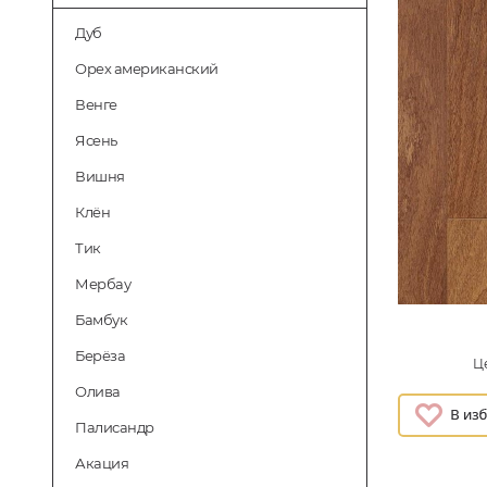
Дуб
Орех американский
Венге
Ясень
Вишня
Клён
Тик
Мербау
Бамбук
Берёза
Це
Олива
Палисандр
Акация