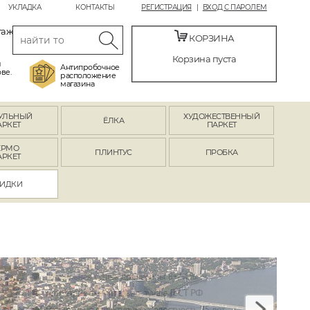
УКЛАДКА
КОНТАКТЫ
РЕГИСТРАЦИЯ
ВХОД С ПАРОЛЕМ
таж
КОРЗИНА
Корзина пуста
й
Антипробочное
ве.
расположение
магазина
УЛЬНЫЙ
ХУДОЖЕСТВЕННЫЙ
ЁЛКА
АРКЕТ
ПАРКЕТ
ЕРМО
ПЛИНТУС
ПРОБКА
АРКЕТ
ИДКИ