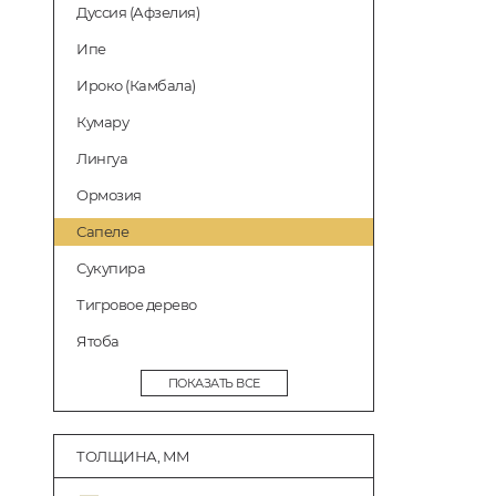
Дуссия (Афзелия)
Ипе
Ироко (Камбала)
Кумару
Лингуа
Ормозия
Сапеле
Сукупира
Тигровое дерево
Ятоба
ПОКАЗАТЬ ВСЕ
ТОЛЩИНА, ММ