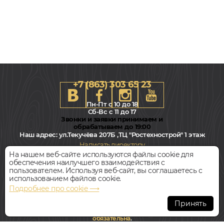
+7 (863) 303 65 23
Пн-Пт с 10 до 18
Сб-Вс с 11 до 17
Звонки и заявки принимаем и
обрабатываем до 19:00
Наш адрес:
ул.Текучёва 207Б ,ТЦ "Ростехнострой" 1 этаж
Написать директору
На нашем веб-сайте используются файлы cookie для
обеспечения наилучшего взаимодействия с
Всегда свободная парковка
пользователем. Используя веб-сайт, вы соглашаетесь с
использованием файлов cookie.
Подробнее про cookie ⟶
© Интернет-магазин Polvamvdom.ru 2011-2026. Все права
защищены.
Принять
При копировании материалов прямая ссылка на сайт
обязательна
.