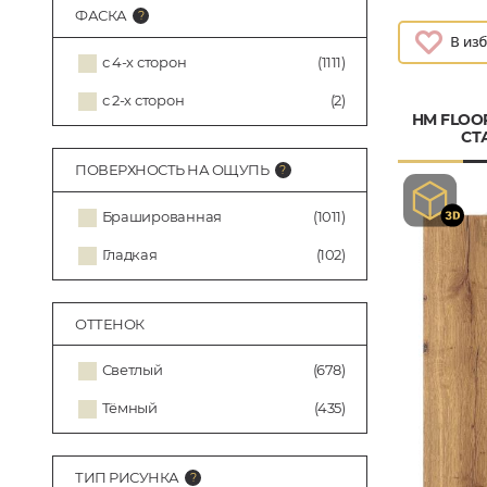
ФАСКА
с 4-х сторон
(1111)
с 2-х сторон
(2)
HM FLOO
СТ
ПОВЕРХНОСТЬ НА ОЩУПЬ
Брашированная
(1011)
Гладкая
(102)
ОТТЕНОК
Светлый
(678)
Тёмный
(435)
ТИП РИСУНКА