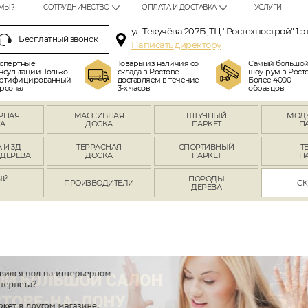
МЫ?
СОТРУДНИЧЕСТВО
ОПЛАТА И ДОСТАВКА
УСЛУГИ
ул.Текучёва 207Б ,ТЦ "Ростехнострой" 1 э
Бесплатный звонок
Написать директору
спертные
Товары из наличия со
Самый большо
нсультации. Только
склада в Ростове
шоу-рум в Росто
ртифицированный
доставляем в течение
Более 4000
рсонал
3-х часов
образцов
РНАЯ
МАССИВНАЯ
ШТУЧНЫЙ
МОД
А
ДОСКА
ПАРКЕТ
П
 И 3Д
ТЕРРАСНАЯ
СПОРТИВНЫЙ
Т
 ДЕРЕВА
ДОСКА
ПАРКЕТ
П
ЫЙ
ПОРОДЫ
ПРОИЗВОДИТЕЛИ
СК
Л
ДЕРЕВА