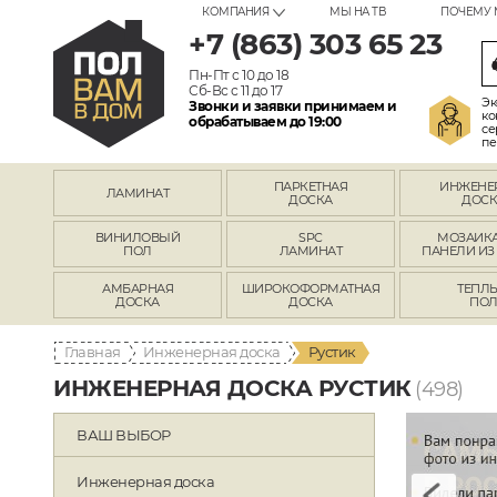
КОМПАНИЯ
МЫ НА ТВ
ПОЧЕМУ 
+7 (863) 303 65 23
Пн-Пт с 10 до 18
Сб-Вс с 11 до 17
Эк
Звонки и заявки принимаем и
ко
обрабатываем до 19:00
се
пе
ПАРКЕТНАЯ
ИНЖЕНЕ
ЛАМИНАТ
ДОСКА
ДОСК
ВИНИЛОВЫЙ
SPC
МОЗАИКА
ПОЛ
ЛАМИНАТ
ПАНЕЛИ ИЗ
АМБАРНАЯ
ШИРОКОФОРМАТНАЯ
ТЕПЛ
ДОСКА
ДОСКА
ПО
Главная
Инженерная доска
Рустик
ИНЖЕНЕРНАЯ ДОСКА РУСТИК
(498)
ВАШ ВЫБОР
Инженерная доска