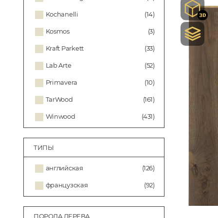
Kochanelli
(14)
Kosmos
(3)
Kraft Parkett
(33)
Lab Arte
(52)
Primavera
(10)
TarWood
(161)
Winwood
(431)
ТИПЫ
английская
(126)
французская
(92)
ПОРОДА ДЕРЕВА