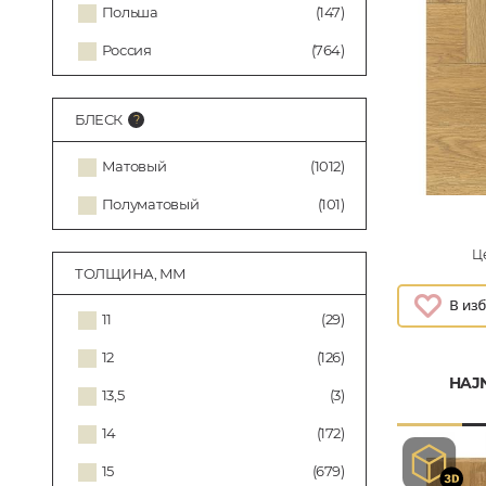
Польша
(147)
Россия
(764)
БЛЕСК
Матовый
(1012)
Полуматовый
(101)
Це
ТОЛЩИНА, ММ
11
(29)
12
(126)
HAJ
13,5
(3)
14
(172)
15
(679)