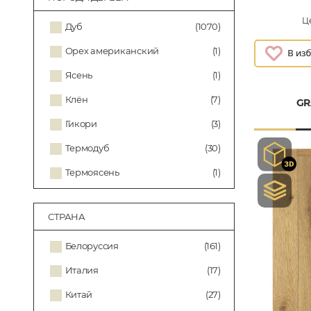
Це
Дуб
(1070)
Орех американский
(1)
Ясень
(1)
Клён
(7)
GR
Гикори
(3)
Термодуб
(30)
Термоясень
(1)
СТРАНА
Белоруссия
(161)
Италия
(17)
Китай
(27)