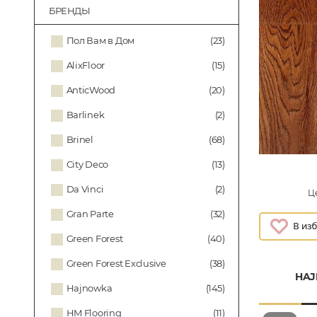
БРЕНДЫ
Пол Вам в Дом
(23)
AlixFloor
(15)
AnticWood
(20)
Barlinek
(2)
Brinel
(68)
City Deco
(13)
Da Vinci
(2)
Це
Gran Parte
(32)
Green Forest
(40)
Green Forest Exclusive
(38)
HAJ
Hajnowka
(145)
HM Flooring
(11)