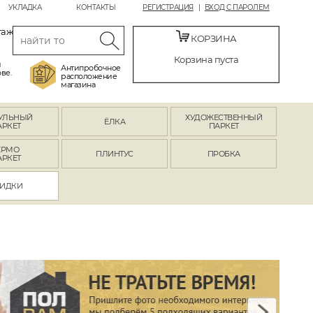
УКЛАДКА
КОНТАКТЫ
РЕГИСТРАЦИЯ
ВХОД С ПАРОЛЕМ
таж
КОРЗИНА
Корзина пуста
й
Антипробочное
ве.
расположение
магазина
УЛЬНЫЙ
ХУДОЖЕСТВЕННЫЙ
ЁЛКА
АРКЕТ
ПАРКЕТ
ЕРМО
ПЛИНТУС
ПРОБКА
АРКЕТ
ИДКИ