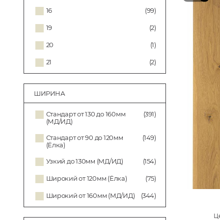
16
(99)
19
(2)
20
(1)
21
(2)
ШИРИНА
Стандарт от 130 до 160мм
(391)
(МД/ИД)
Стандарт от 90 до 120мм
(149)
(Ёлка)
Узкий до 130мм (МД/ИД)
(154)
Широкий от 120мм (Ёлка)
(75)
Широкий от 160мм (МД/ИД)
(344)
Це