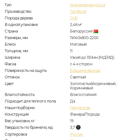
Тип
Инженерная доска
Производство
TarWood
Порода дерева
Дуб
В одной упаковке
2,46
м
2
Страна
Белоруссия
Размеры, мм
11х140х600-2200
Блеск
Матовый
Толщина, мм
11
Ширина
Узкий до 130мм (МД/ИД)
Фаска
с 4-х сторон
Поверхность на ощупь
Брашированная
Оттенок
Светлый
Цвет
Золотистый/коричневый,
Коричневый
Влагостойкость
Влагостойкий
Подходит для теплого пола
Да
Наши подборки
Недорогая
Конструкция
Фанера/Порода
Вес упаковки, кг
19
Твердость по бринелю, ед
3,7
Сортировка
Рустик