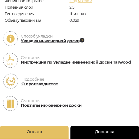
Финишное покрытие
Под маслом
Полезный слой
2,5
Тип соединения
Шип-паз
Объём упаковки, м3
0,029
Способ укладки
Укладка инженерной доски
Смотреть
Инструкция по укладке инженерной доски Tarwood
Подробнее
О производителе
Смотреть
Подтипы инженерной доски
Оплата
Доставка