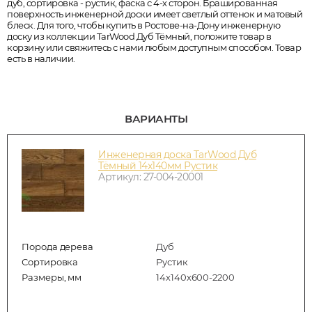
дуб, сортировка - рустик, фаска с 4-х сторон. Брашированная
поверхность инженерной доски имеет светлый оттенок и матовый
блеск. Для того, чтобы купить в Ростове-на-Дону инженерную
доску из коллекции TarWood Дуб Тёмный, положите товар в
корзину или свяжитесь с нами любым доступным способом. Товар
есть в наличии.
ВАРИАНТЫ
Инженерная доска TarWood Дуб
Тёмный 14х140мм Рустик
Артикул: 27-004-20001
Порода дерева
Дуб
Сортировка
Рустик
Размеры, мм
14х140х600-2200