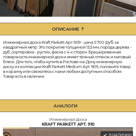
ОПИСАНИЕ
руб.
Инженерная доска Kraft Parkett Арт. 909 - цена 5 700
за
квадратный метр. Это покрытие толщиной 13,5 мм, порода дерева -
дуб, сортировка - рустик, фаска с 4-х сторон. Брашированная
поверхность инженерной доски имеет тёмный оттенок и матовый
блеск. Для того, чтобы купить в Ростове-на-Дону инженерную
доску из коллекции Kraft Parkett Medium Арт. 909, положите товар
в корзину или свяжитесь с нами любым доступным способом.
Товар есть в наличии.
АНАЛОГИ
Инженерная доска
KRAFT PARKETT АРТ. 910
В НАЛИЧИИ