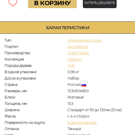
В КОРЗИНУ
КУПИТЬ ДЕШЕВЛЕ
ХАРАКТЕРИСТИКИ
Тип
Инженерная доска
Подтип
английская
Производство
Kraft Parkett
Коллекция
Medium
Порода дерева
Дуб
В одной упаковке
0,96
м
2
Досок в упаковке
Набор
Страна
Россия
Размеры, мм
13,5х100х600
Блеск
Матовый
Толщина, мм
13,5
Ширина
Стандарт от 90 до 120мм (Ёлка)
Фаска
с 4-х сторон
Поверхность на ощупь
Брашированная
Оттенок
Тёмный