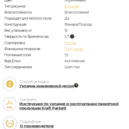
Цвет
Коричневый
Тип рисунка
Елочкой
Влагостойкость
Влагостойкий
Подходит для теплого пола
Да
Конструкция
Фанера/Порода
Вес упаковки, кг
15
Твердость по бринелю, ед
3,7
Сортировка
Рустик
Финишное покрытие
Под лаком
Полезный слой
1,5
Вид Ёлки
Английская
Тип соединения
Шип-паз
Способ укладки
Укладка инженерной доски
Смотреть
Инструкция по укладке и эксплуатации паркетной
продукции Kraft Parkett
Подробнее
О производителе