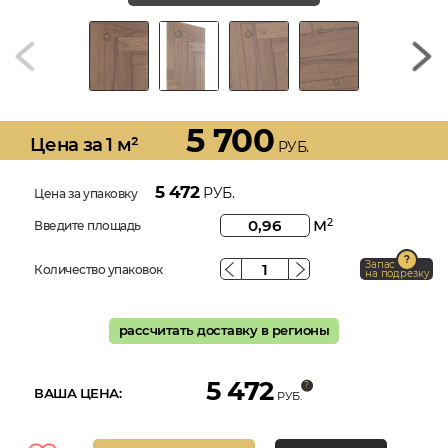
5 700
Цена за 1 м²
РУБ.
5 472
РУБ.
Цена за упаковку
м
2
Введите площадь
Запас
Количество упаковок
на подрезку
рассчитать доставку в регионы
5 472
ВАША ЦЕНА:
РУБ.