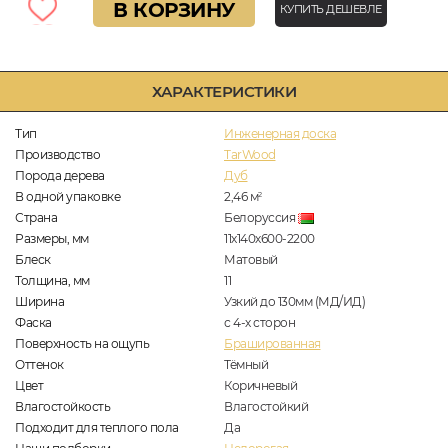
В КОРЗИНУ
КУПИТЬ ДЕШЕВЛЕ
ХАРАКТЕРИСТИКИ
Тип
Инженерная доска
Производство
TarWood
Порода дерева
Дуб
В одной упаковке
2,46
м
2
Страна
Белоруссия
Размеры, мм
11х140х600-2200
Блеск
Матовый
Толщина, мм
11
Ширина
Узкий до 130мм (МД/ИД)
Фаска
с 4-х сторон
Поверхность на ощупь
Брашированная
Оттенок
Тёмный
Цвет
Коричневый
Влагостойкость
Влагостойкий
Подходит для теплого пола
Да