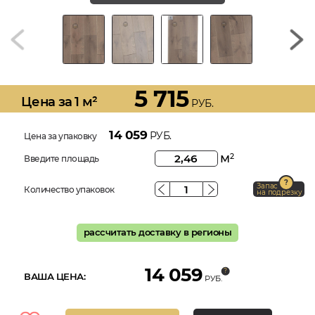
5 715
Цена за 1 м²
РУБ.
14 059
РУБ.
Цена за упаковку
м
2
Введите площадь
Запас
Количество упаковок
на подрезку
рассчитать доставку в регионы
14 059
ВАША ЦЕНА:
РУБ.