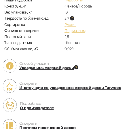
Наши подборки
Недорогая
Конструкция
Фанера/Порода
Вес упаковки, кг
19
Твердость по бринелю, ед
3,7
Сортировка
Рустик
Финишное покрытие
Под маслом
Полезный слой
2,5
Тип соединения
Шип-паз
Объём упаковки, м3
0,029
Способ укладки
Укладка инженерной доски
Смотреть
Инструкция по укладке инженерной доски Tarwood
Подробнее
О производителе
Смотреть
Подтипы инженерной доски