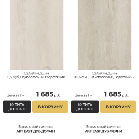
152,4x914,4, 2,5мм
152,4x914,4, 2,5мм
0,5, Дуб, Однополосный, Водостойкий
0,5, Ясень, Однополосный, Водостойкий
1 685
1 685
Цена за 1 м²
руб.
Цена за 1 м²
руб.
КУПИТЬ
КУПИТЬ
В КОРЗИНУ
В КОРЗИНУ
ДЕШЕВЛЕ
ДЕШЕВЛЕ
Виниловый ламинат
Виниловый ламинат
ART EAST ДУБ ДОФИН
ART EAST ДУБ ФЕРНИ