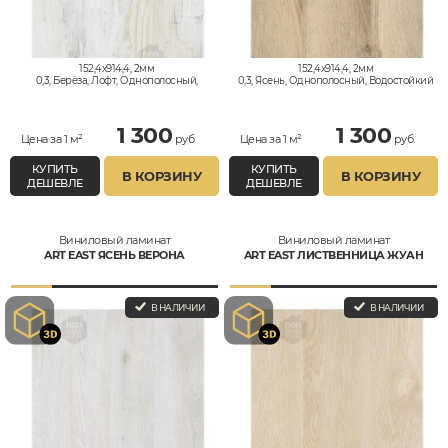
152,4x914,4, 2мм
152,4x914,4, 2мм
0,3, Берёза, Лофт, Однополосный,
0,3, Ясень, Однополосный, Водостойкий
Водостойкий
1 300
1 300
Цена за 1 м²
руб.
Цена за 1 м²
руб.
КУПИТЬ
КУПИТЬ
В КОРЗИНУ
В КОРЗИНУ
ДЕШЕВЛЕ
ДЕШЕВЛЕ
Виниловый ламинат
Виниловый ламинат
ART EAST ЯСЕНЬ ВЕРОНА
ART EAST ЛИСТВЕННИЦА ЖУАН
В НАЛИЧИИ
В НАЛИЧИИ