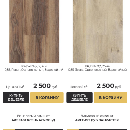
184,15x1219,2, 2,5мм
184,15x1219,2, 2,5мм
0,55, Пекан, Однополосный, Водостойкий
0,55, Ясень, Однополосный, Водостойкий
2 500
2 500
Цена за 1 м²
руб.
Цена за 1 м²
руб.
КУПИТЬ
КУПИТЬ
В КОРЗИНУ
В КОРЗИНУ
ДЕШЕВЛЕ
ДЕШЕВЛЕ
Виниловый ламинат
Виниловый ламинат
ART EAST ЯСЕНЬ АСКОЛЬД
ART EAST ДУБ ЛАНКАСТЕР