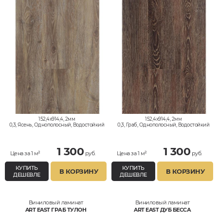
152,4x914,4, 2мм
152,4x914,4, 2мм
0,3, Ясень, Однополосный, Водостойкий
0,3, Граб, Однополосный, Водостойкий
1 300
1 300
Цена за 1 м²
руб.
Цена за 1 м²
руб.
КУПИТЬ
КУПИТЬ
В КОРЗИНУ
В КОРЗИНУ
ДЕШЕВЛЕ
ДЕШЕВЛЕ
Виниловый ламинат
Виниловый ламинат
ART EAST ГРАБ ТУЛОН
ART EAST ДУБ БЕССА