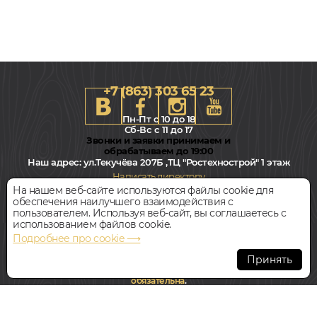
+7 (863) 303 65 23
Пн-Пт с 10 до 18
Сб-Вс с 11 до 17
Звонки и заявки принимаем и
обрабатываем до 19:00
Наш адрес:
ул.Текучёва 207Б ,ТЦ "Ростехнострой" 1 этаж
Написать директору
На нашем веб-сайте используются файлы cookie для
обеспечения наилучшего взаимодействия с
Всегда свободная парковка
пользователем. Используя веб-сайт, вы соглашаетесь с
использованием файлов cookie.
Подробнее про cookie ⟶
© Интернет-магазин Polvamvdom.ru 2011-2026. Все права
защищены.
Принять
При копировании материалов прямая ссылка на сайт
обязательна
.
НАШ ПАРТНЁР