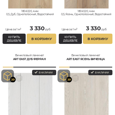
180x1220, 4мм
180x1220, 4мм
0,5, Дуб, Однополосный, Водостойкий
0,5, Ясень, Однополосный, Водостойкий
3 330
3 330
Цена за 1 м²
руб.
Цена за 1 м²
руб.
КУПИТЬ
КУПИТЬ
В КОРЗИНУ
В КОРЗИНУ
ДЕШЕВЛЕ
ДЕШЕВЛЕ
Виниловый ламинат
Виниловый ламинат
ART EAST ДУБ ФЕРРАН
ART EAST ЯСЕНЬ ВИЧЕНЦА
В НАЛИЧИИ
В НАЛИЧИИ