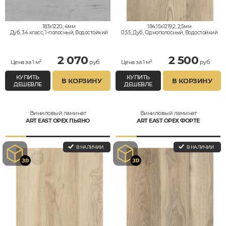
183x1220, 4мм
184,15x1219,2, 2,5мм
Дуб, 34 класс, 1-полосный, Водостойкий
0,55, Дуб, Однополосный, Водостойкий
2 070
2 500
Цена за 1 м²
руб.
Цена за 1 м²
руб.
КУПИТЬ
КУПИТЬ
В КОРЗИНУ
В КОРЗИНУ
ДЕШЕВЛЕ
ДЕШЕВЛЕ
Виниловый ламинат
Виниловый ламинат
ART EAST ОРЕХ ПЬЯНО
ART EAST ОРЕХ ФОРТЕ
В НАЛИЧИИ
В НАЛИЧИИ