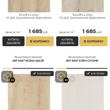
152,4x914,4, 2,5мм
152,4x914,4, 2,5мм
0,5, Дуб, Однополосный, Водостойкий
0,5, Дуб, Однополосный, Водостойкий
1 685
1 685
Цена за 1 м²
руб.
Цена за 1 м²
руб.
КУПИТЬ
КУПИТЬ
В КОРЗИНУ
В КОРЗИНУ
ДЕШЕВЛЕ
ДЕШЕВЛЕ
Виниловый ламинат
Виниловый ламинат
ART EAST ЯСЕНЬ ШАЛЕ
ART EAST КЛЕН СУГАРИ
В НАЛИЧИИ
В НАЛИЧИИ