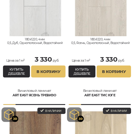
180x1220, 4мм
180x1220, 4мм
0,5, Дуб, Однополосный, Водостойкий
0,5, Ясень, Однополосный, Водостойкий
3 330
3 330
Цена за 1 м²
руб.
Цена за 1 м²
руб.
КУПИТЬ
КУПИТЬ
В КОРЗИНУ
В КОРЗИНУ
ДЕШЕВЛЕ
ДЕШЕВЛЕ
Виниловый ламинат
Виниловый ламинат
ART EAST ЯСЕНЬ ТРЕВИЗО
ART EAST ТИС ЮГЕ
В НАЛИЧИИ
В НАЛИЧИИ