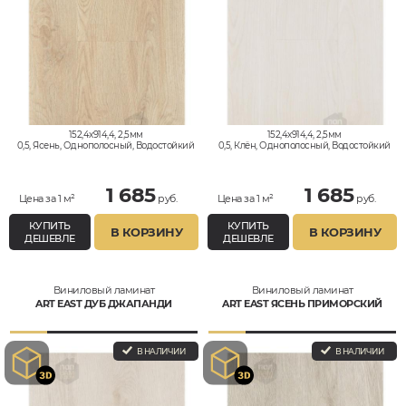
152,4x914,4, 2,5мм
152,4x914,4, 2,5мм
0,5, Ясень, Однополосный, Водостойкий
0,5, Клён, Однополосный, Водостойкий
1 685
1 685
Цена за 1 м²
руб.
Цена за 1 м²
руб.
КУПИТЬ
КУПИТЬ
В КОРЗИНУ
В КОРЗИНУ
ДЕШЕВЛЕ
ДЕШЕВЛЕ
Виниловый ламинат
Виниловый ламинат
ART EAST ДУБ ДЖАПАНДИ
ART EAST ЯСЕНЬ ПРИМОРСКИЙ
В НАЛИЧИИ
В НАЛИЧИИ