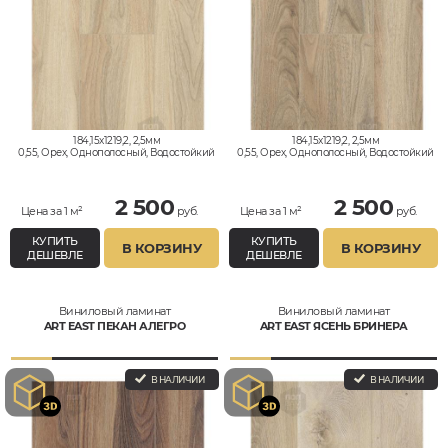
184,15x1219,2, 2,5мм
184,15x1219,2, 2,5мм
0,55, Орех, Однополосный, Водостойкий
0,55, Орех, Однополосный, Водостойкий
2 500
2 500
Цена за 1 м²
руб.
Цена за 1 м²
руб.
КУПИТЬ
КУПИТЬ
В КОРЗИНУ
В КОРЗИНУ
ДЕШЕВЛЕ
ДЕШЕВЛЕ
Виниловый ламинат
Виниловый ламинат
ART EAST ПЕКАН АЛЕГРО
ART EAST ЯСЕНЬ БРИНЕРА
В НАЛИЧИИ
В НАЛИЧИИ