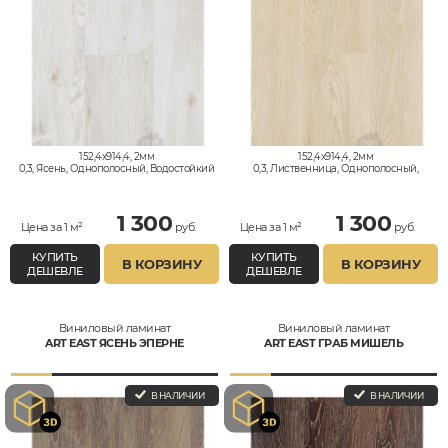
152,4x914,4, 2мм
152,4x914,4, 2мм
0,3, Ясень, Однополосный, Водостойкий
0,3, Лиственница, Однополосный,
Водостойкий
1 300
1 300
Цена за 1 м²
руб.
Цена за 1 м²
руб.
КУПИТЬ
КУПИТЬ
В КОРЗИНУ
В КОРЗИНУ
ДЕШЕВЛЕ
ДЕШЕВЛЕ
Виниловый ламинат
Виниловый ламинат
ART EAST ЯСЕНЬ ЭПЕРНЕ
ART EAST ГРАБ МИШЕЛЬ
В НАЛИЧИИ
В НАЛИЧИИ