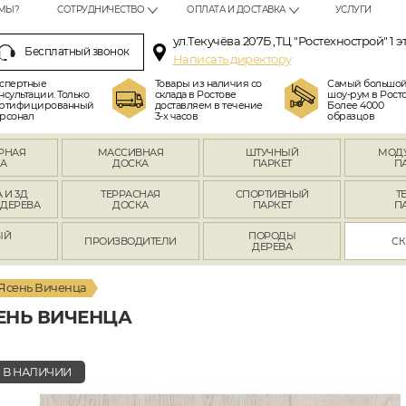
МЫ?
СОТРУДНИЧЕСТВО
ОПЛАТА И ДОСТАВКА
УСЛУГИ
ул.Текучёва 207Б ,ТЦ "Ростехнострой" 1 э
Бесплатный звонок
Написать директору
спертные
Товары из наличия со
Самый большо
нсультации. Только
склада в Ростове
шоу-рум в Росто
ртифицированный
доставляем в течение
Более 4000
рсонал
3-х часов
образцов
РНАЯ
МАССИВНАЯ
ШТУЧНЫЙ
МОД
А
ДОСКА
ПАРКЕТ
П
 И 3Д
ТЕРРАСНАЯ
СПОРТИВНЫЙ
Т
 ДЕРЕВА
ДОСКА
ПАРКЕТ
П
ЫЙ
ПОРОДЫ
ПРОИЗВОДИТЕЛИ
СК
Л
ДЕРЕВА
Ясень Виченца
ЕНЬ ВИЧЕНЦА
В НАЛИЧИИ