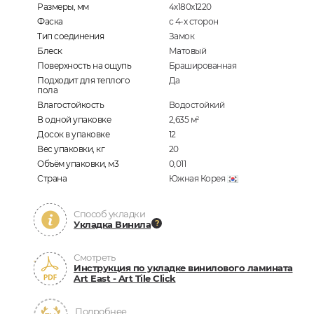
Размеры, мм
4х180х1220
Фаска
с 4-х сторон
Тип соединения
Замок
Блеск
Матовый
Поверхность на ощупь
Брашированная
Подходит для теплого
Да
пола
Влагостойкость
Водостойкий
В одной упаковке
2,635
м
2
Досок в упаковке
12
Вес упаковки, кг
20
Объём упаковки, м3
0,011
Страна
Южная Корея
Способ укладки
Укладка Винила
Смотреть
Инструкция по укладке винилового ламината
Art East - Art Tile Click
Подробнее