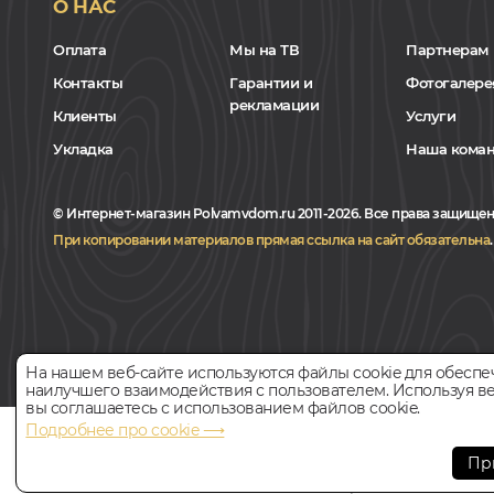
О НАС
Оплата
Мы на ТВ
Партнерам
Контакты
Гарантии и
Фотогалере
рекламации
Клиенты
Услуги
Укладка
Наша кома
© Интернет-магазин Polvamvdom.ru 2011-2026. Все права защищен
При копировании материалов прямая ссылка на сайт обязательна
.
На нашем веб-сайте используются файлы cookie для обеспе
наилучшего взаимодействия с пользователем. Используя ве
вы соглашаетесь с использованием файлов cookie.
Подробнее про cookie ⟶
НАШ ПАРТНЁР
Пр