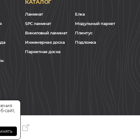
КАТАЛОГ
Ламинат
Елка
я
SPC ламинат
Модульный паркет
Виниловый ламинат
Плинтус
нда
Инженерная доска
Подложка
Паркетная доска
ы.
чения
б-сайт,
инять