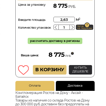
Цена за упаковку
8 775
РУБ.
м
2
Введите площадь
Запас
Количество упаковок
на подрезку
рассчитать доставку в регионы
8 775
Ваша цена:
РУБ.
КУПИТЬ
В КОРЗИНУ
ДЕШЕВЛЕ
Оплата
Доставка
Конгломерация Ростов на Дону - Аксай -
Батайск
Товары из наличия со склада Ростов на Дону
до 300 000 руб. доставим без предоплаты на