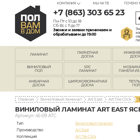
КОМПАНИЯ
МЫ НА ТВ
ПОЧЕМУ 
+7 (863) 303 65 23
Пн-Пт с 10 до 18
Сб-Вс с 11 до 17
Эк
Звонки и заявки принимаем и
ко
обрабатываем до 19:00
се
пе
ПАРКЕТНАЯ
ИНЖЕНЕ
ЛАМИНАТ
ДОСКА
ДОСК
ВИНИЛОВЫЙ
SPC
МОЗАИКА
ПОЛ
ЛАМИНАТ
ПАНЕЛИ ИЗ
АМБАРНАЯ
ШИРОКОФОРМАТНАЯ
ТЕПЛ
ДОСКА
ДОСКА
ПО
Главная
Виниловый ламинат
Art East
Art Tile Click
ВИНИЛОВЫЙ ЛАМИНАТ ART EAST ЯС
Артикул: 45-09 ATC
Тип
Виниловый ламинат
Производство
Art East
Коллекция
Art Tile Click