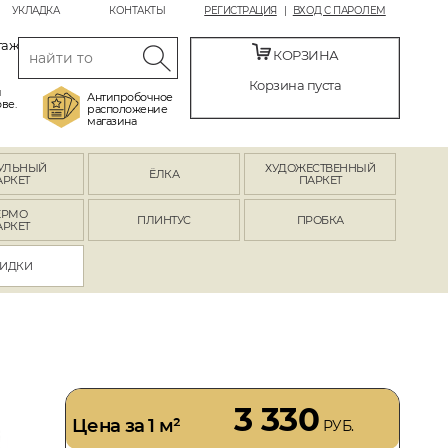
УКЛАДКА
КОНТАКТЫ
РЕГИСТРАЦИЯ
ВХОД С ПАРОЛЕМ
таж
КОРЗИНА
Корзина пуста
й
Антипробочное
ве.
расположение
магазина
УЛЬНЫЙ
ХУДОЖЕСТВЕННЫЙ
ЁЛКА
АРКЕТ
ПАРКЕТ
ЕРМО
ПЛИНТУС
ПРОБКА
АРКЕТ
ИДКИ
3 330
Цена за 1 м²
РУБ.