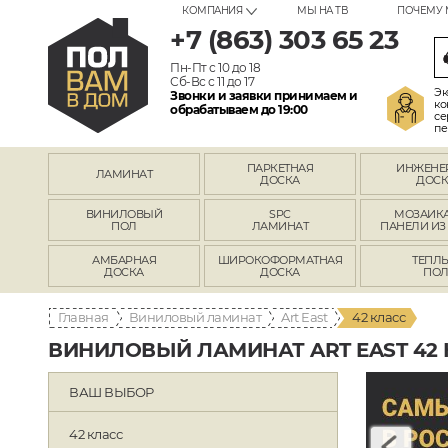
КОМПАНИЯ
МЫ НА ТВ
ПОЧЕМУ 
+7 (863) 303 65 23
Пн-Пт с 10 до 18
Сб-Вс с 11 до 17
Эк
Звонки и заявки принимаем и
ко
обрабатываем до 19:00
се
пе
ПАРКЕТНАЯ
ИНЖЕНЕ
ЛАМИНАТ
ДОСКА
ДОСК
ВИНИЛОВЫЙ
SPC
МОЗАИКА
ПОЛ
ЛАМИНАТ
ПАНЕЛИ ИЗ
АМБАРНАЯ
ШИРОКОФОРМАТНАЯ
ТЕПЛ
ДОСКА
ДОСКА
ПО
Главная
Виниловый ламинат
Art East
42 класс
ВИНИЛОВЫЙ ЛАМИНАТ ART EAST 42
ВАШ ВЫБОР
42 класс