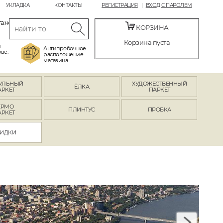
УКЛАДКА
КОНТАКТЫ
РЕГИСТРАЦИЯ
ВХОД С ПАРОЛЕМ
таж
КОРЗИНА
Корзина пуста
й
Антипробочное
ве.
расположение
магазина
УЛЬНЫЙ
ХУДОЖЕСТВЕННЫЙ
ЁЛКА
АРКЕТ
ПАРКЕТ
ЕРМО
ПЛИНТУС
ПРОБКА
АРКЕТ
ИДКИ