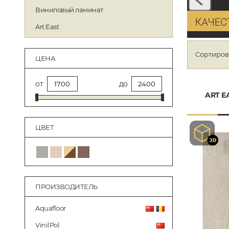
Виниловый ламинат
Art East
Сортиров
ЦЕНА
от
до
ART E
ЦВЕТ
ПРОИЗВОДИТЕЛЬ
Aquafloor
VinilPol