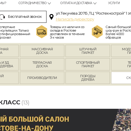
МЫ?
СОТРУДНИЧЕСТВО
ОПЛАТА И ДОСТАВКА
УСЛУГИ
ул.Текучёва 207Б ,ТЦ "Ростехнострой" 1 э
Бесплатный звонок
Написать директору
спертные
Товары из наличия со
Самый большо
нсультации. Только
склада в Ростове
шоу-рум в Росто
ртифицированный
доставляем в течение
Более 4000
рсонал
3-х часов
образцов
РНАЯ
МАССИВНАЯ
ШТУЧНЫЙ
МОД
А
ДОСКА
ПАРКЕТ
П
 И 3Д
ТЕРРАСНАЯ
СПОРТИВНЫЙ
Т
 ДЕРЕВА
ДОСКА
ПАРКЕТ
П
ЫЙ
ПОРОДЫ
ПРОИЗВОДИТЕЛИ
СК
Л
ДЕРЕВА
 КЛАСС
(13)