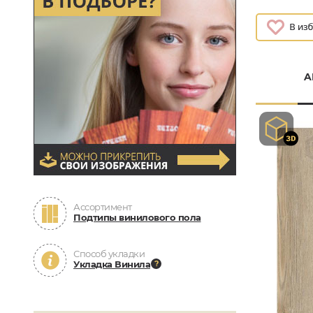
A
Ассортимент
Подтипы винилового пола
Способ укладки
Укладка Винила