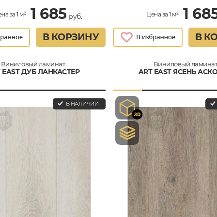
1 685
1 68
на за 1 м²
Цена за 1 м²
руб.
В КОРЗИНУ
В К
Виниловый ламинат
Виниловый ламина
 EAST ДУБ ЛАНКАСТЕР
ART EAST ЯСЕНЬ АСК
В НАЛИЧИИ