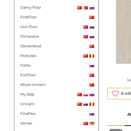
Damy Floor
FirstFloor
Icon Floor
Primavera
StoneWood
Moduleo
Forbo
EvoFloor
Це
Allure Vinilam
My Step
Vinilam
FineFlex
A
Wineo