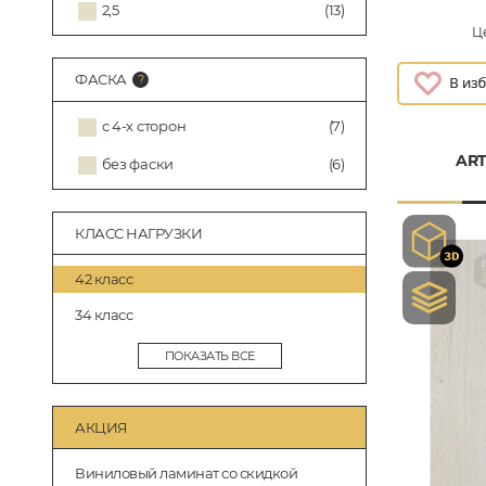
2,5
(13)
Це
ФАСКА
с 4-х сторон
(7)
ART
без фаски
(6)
КЛАСС НАГРУЗКИ
42 класс
34 класс
ПОКАЗАТЬ ВСЕ
АКЦИЯ
Виниловый ламинат со скидкой