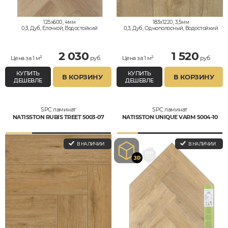
125x600, 4мм
183x1220, 3,5мм
0,3, Дуб, Елочкой, Водостойкий
0,3, Дуб, Однополосный, Водостойкий
2 030
1 520
Цена за 1 м²
руб.
Цена за 1 м²
руб.
КУПИТЬ
КУПИТЬ
В КОРЗИНУ
В КОРЗИНУ
ДЕШЕВЛЕ
ДЕШЕВЛЕ
SPC ламинат
SPC ламинат
NATISSTON RUBIS TREET 5003-07
NATISSTON UNIQUE VARM 5004-10
В НАЛИЧИИ
В НАЛИЧИИ