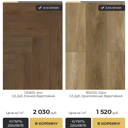
В НАЛИЧИИ
В НАЛИЧИИ
125x600, 4мм
183x1220, 3,5мм
0,3, Дуб, Елочкой, Водостойкий
0,3, Дуб, Однополосный, Водостойкий
2 030
1 520
Цена за 1 м²
руб.
Цена за 1 м²
руб.
КУПИТЬ
КУПИТЬ
В КОРЗИНУ
В КОРЗИНУ
ДЕШЕВЛЕ
ДЕШЕВЛЕ