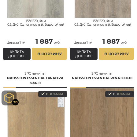
183x1220, 4мм
183x1220, 4мм
0,5, Дуб, Однополосный, Водостойкий
0,5, Дуб, Однополосный, Водостойкий
1 887
1 887
Цена за 1 м²
руб.
Цена за 1 м²
руб.
КУПИТЬ
КУПИТЬ
В КОРЗИНУ
В КОРЗИНУ
ДЕШЕВЛЕ
ДЕШЕВЛЕ
SPC ламинат
SPC ламинат
NATISSTON ESSENTIAL TANAELVA
NATISSTON ESSENTIAL RENA 5002-01
5002-11
В НАЛИЧИИ
В НАЛИЧИИ