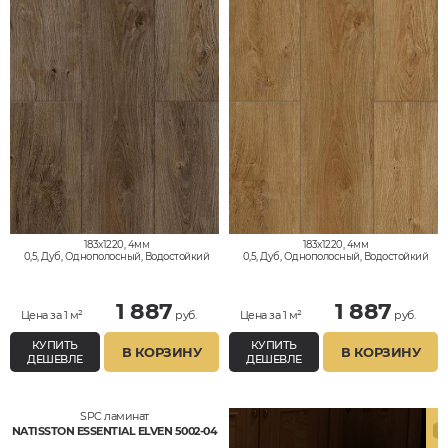
183x1220, 4мм
183x1220, 4мм
0,5, Дуб, Однополосный, Водостойкий
0,5, Дуб, Однополосный, Водостойкий
1 887
1 887
Цена за 1 м²
руб.
Цена за 1 м²
руб.
КУПИТЬ
КУПИТЬ
В КОРЗИНУ
В КОРЗИНУ
ДЕШЕВЛЕ
ДЕШЕВЛЕ
SPC ламинат
NATISSTON ESSENTIAL ELVEN 5002-04