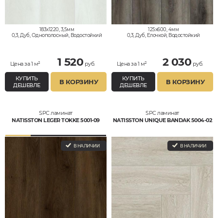
183x1220, 3,5мм
125x600, 4мм
0,3, Дуб, Однополосный, Водостойкий
0,3, Дуб, Елочкой, Водостойкий
1 520
2 030
Цена за 1 м²
руб.
Цена за 1 м²
руб.
КУПИТЬ
КУПИТЬ
В КОРЗИНУ
В КОРЗИНУ
ДЕШЕВЛЕ
ДЕШЕВЛЕ
SPC ламинат
SPC ламинат
NATISSTON LEGER TOKKE 5001-09
NATISSTON UNIQUE BANDAK 5004-02
В НАЛИЧИИ
В НАЛИЧИИ