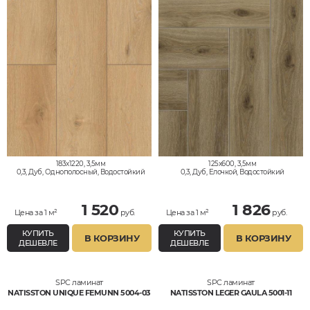
183x1220, 3,5мм
125x600, 3,5мм
0,3, Дуб, Однополосный, Водостойкий
0,3, Дуб, Елочкой, Водостойкий
1 520
1 826
Цена за 1 м²
руб.
Цена за 1 м²
руб.
КУПИТЬ
КУПИТЬ
В КОРЗИНУ
В КОРЗИНУ
ДЕШЕВЛЕ
ДЕШЕВЛЕ
SPC ламинат
SPC ламинат
NATISSTON UNIQUE FEMUNN 5004-03
NATISSTON LEGER GAULA 5001-11