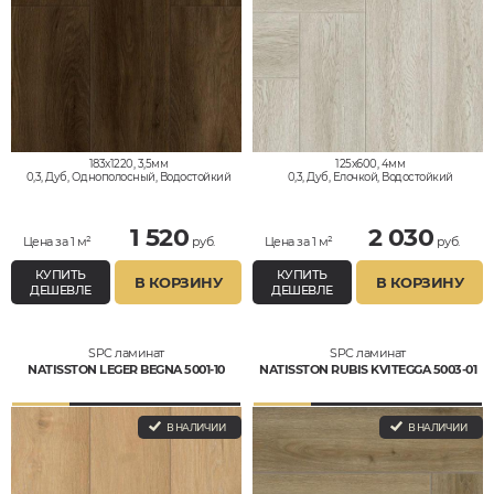
183x1220, 3,5мм
125x600, 4мм
0,3, Дуб, Однополосный, Водостойкий
0,3, Дуб, Елочкой, Водостойкий
1 520
2 030
Цена за 1 м²
руб.
Цена за 1 м²
руб.
КУПИТЬ
КУПИТЬ
В КОРЗИНУ
В КОРЗИНУ
ДЕШЕВЛЕ
ДЕШЕВЛЕ
SPC ламинат
SPC ламинат
NATISSTON LEGER BEGNA 5001-10
NATISSTON RUBIS KVITEGGA 5003-01
В НАЛИЧИИ
В НАЛИЧИИ