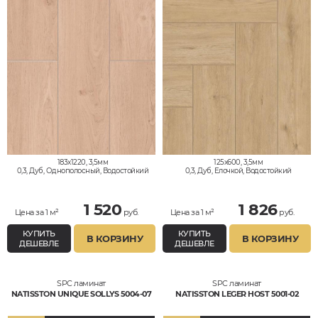
183x1220, 3,5мм
125x600, 3,5мм
0,3, Дуб, Однополосный, Водостойкий
0,3, Дуб, Елочкой, Водостойкий
1 520
1 826
Цена за 1 м²
руб.
Цена за 1 м²
руб.
КУПИТЬ
КУПИТЬ
В КОРЗИНУ
В КОРЗИНУ
ДЕШЕВЛЕ
ДЕШЕВЛЕ
SPC ламинат
SPC ламинат
NATISSTON UNIQUE SOLLYS 5004-07
NATISSTON LEGER HOST 5001-02