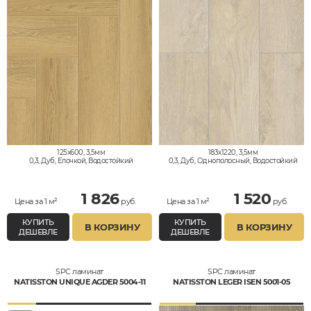
125x600, 3,5мм
183x1220, 3,5мм
0,3, Дуб, Елочкой, Водостойкий
0,3, Дуб, Однополосный, Водостойкий
1 826
1 520
Цена за 1 м²
руб.
Цена за 1 м²
руб.
КУПИТЬ
КУПИТЬ
В КОРЗИНУ
В КОРЗИНУ
ДЕШЕВЛЕ
ДЕШЕВЛЕ
SPC ламинат
SPC ламинат
NATISSTON UNIQUE AGDER 5004-11
NATISSTON LEGER ISEN 5001-05