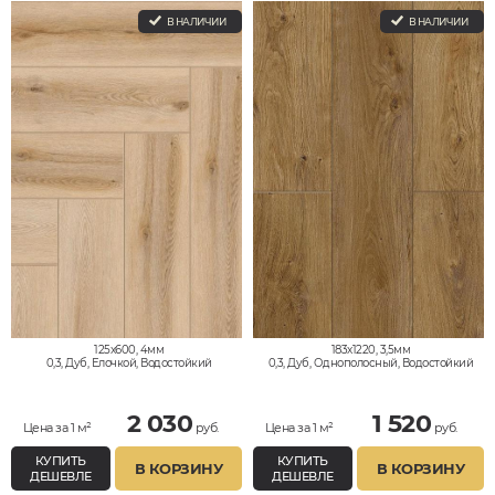
В НАЛИЧИИ
В НАЛИЧИИ
125x600, 4мм
183x1220, 3,5мм
0,3, Дуб, Елочкой, Водостойкий
0,3, Дуб, Однополосный, Водостойкий
2 030
1 520
Цена за 1 м²
руб.
Цена за 1 м²
руб.
КУПИТЬ
КУПИТЬ
В КОРЗИНУ
В КОРЗИНУ
ДЕШЕВЛЕ
ДЕШЕВЛЕ