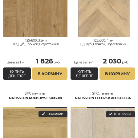
125x600, 3,5мм
125x600, 4мм
0,3, Дуб, Елочкой, Водостойкий
0,3, Дуб, Елочкой, Водостойкий
1 826
2 030
Цена за 1 м²
руб.
Цена за 1 м²
руб.
КУПИТЬ
КУПИТЬ
В КОРЗИНУ
В КОРЗИНУ
ДЕШЕВЛЕ
ДЕШЕВЛЕ
SPC ламинат
SPC ламинат
NATISSTON RUBIS KYST 5003-08
NATISSTON LEGER SKRED 5001-04
В НАЛИЧИИ
В НАЛИЧИИ