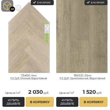
В НАЛИЧИИ
В НАЛИЧИИ
125x600, 4мм
183x1220, 3,5мм
0,3, Дуб, Елочкой, Водостойкий
0,3, Дуб, Однополосный, Водостойкий
2 030
1 520
Цена за 1 м²
руб.
Цена за 1 м²
руб.
КУПИТЬ
КУПИТЬ
В КОРЗИНУ
В КОРЗИНУ
ДЕШЕВЛЕ
ДЕШЕВЛЕ