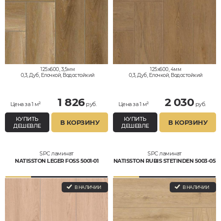
125x600, 3,5мм
125x600, 4мм
0,3, Дуб, Елочкой, Водостойкий
0,3, Дуб, Елочкой, Водостойкий
1 826
2 030
Цена за 1 м²
руб.
Цена за 1 м²
руб.
КУПИТЬ
КУПИТЬ
В КОРЗИНУ
В КОРЗИНУ
ДЕШЕВЛЕ
ДЕШЕВЛЕ
SPC ламинат
SPC ламинат
NATISSTON LEGER FOSS 5001-01
NATISSTON RUBIS STETINDEN 5003-05
В НАЛИЧИИ
В НАЛИЧИИ