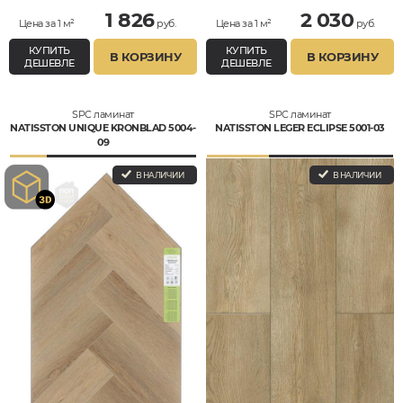
1 826
2 030
Цена за 1 м²
руб.
Цена за 1 м²
руб.
КУПИТЬ
КУПИТЬ
В КОРЗИНУ
В КОРЗИНУ
ДЕШЕВЛЕ
ДЕШЕВЛЕ
SPC ламинат
SPC ламинат
NATISSTON UNIQUE KRONBLAD 5004-
NATISSTON LEGER ECLIPSE 5001-03
09
В НАЛИЧИИ
В НАЛИЧИИ