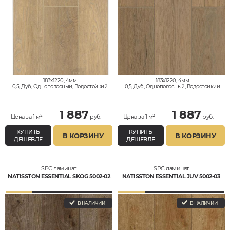
183x1220, 4мм
183x1220, 4мм
0,5, Дуб, Однополосный, Водостойкий
0,5, Дуб, Однополосный, Водостойкий
1 887
1 887
Цена за 1 м²
руб.
Цена за 1 м²
руб.
КУПИТЬ
КУПИТЬ
В КОРЗИНУ
В КОРЗИНУ
ДЕШЕВЛЕ
ДЕШЕВЛЕ
SPC ламинат
SPC ламинат
NATISSTON ESSENTIAL SKOG 5002-02
NATISSTON ESSENTIAL JUV 5002-03
В НАЛИЧИИ
В НАЛИЧИИ