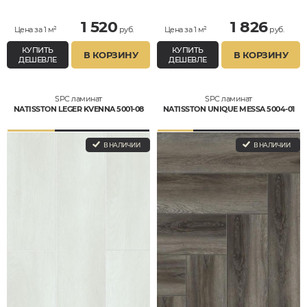
1 520
1 826
Цена за 1 м²
руб.
Цена за 1 м²
руб.
КУПИТЬ
КУПИТЬ
В КОРЗИНУ
В КОРЗИНУ
ДЕШЕВЛЕ
ДЕШЕВЛЕ
SPC ламинат
SPC ламинат
NATISSTON LEGER KVENNA 5001-08
NATISSTON UNIQUE MESSA 5004-01
В НАЛИЧИИ
В НАЛИЧИИ