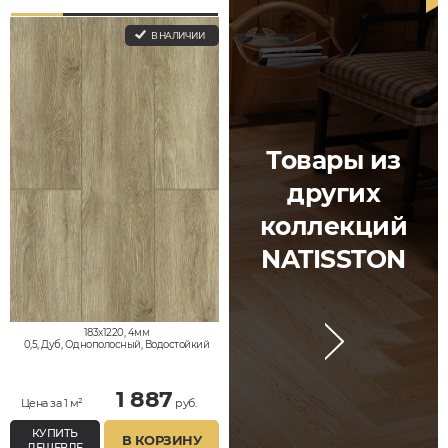
В НАЛИЧИИ
Товары из
других
коллекций
NATISSTON
183x1220, 4мм
0,5, Дуб, Однополосный, Водостойкий
1 887
Цена за 1 м²
руб.
КУПИТЬ
В КОРЗИНУ
ДЕШЕВЛЕ