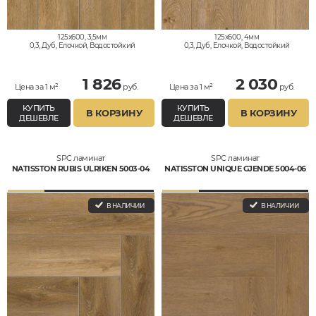
125x600, 3,5мм
125x600, 4мм
0,3, Дуб, Елочкой, Водостойкий
0,3, Дуб, Елочкой, Водостойкий
1 826
2 030
Цена за 1 м²
руб.
Цена за 1 м²
руб.
КУПИТЬ
КУПИТЬ
В КОРЗИНУ
В КОРЗИНУ
ДЕШЕВЛЕ
ДЕШЕВЛЕ
SPC ламинат
SPC ламинат
NATISSTON RUBIS ULRIKEN 5003-04
NATISSTON UNIQUE GJENDE 5004-06
В НАЛИЧИИ
В НАЛИЧИИ