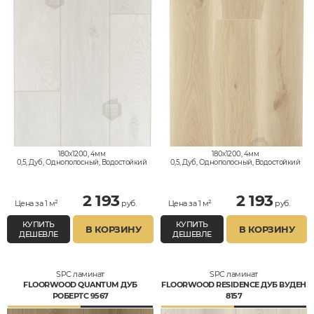
180x1200, 4мм
180x1200, 4мм
0,5, Дуб, Однополосный, Водостойкий
0,5, Дуб, Однополосный, Водостойкий
2 193
2 193
Цена за 1 м²
руб.
Цена за 1 м²
руб.
КУПИТЬ
КУПИТЬ
В КОРЗИНУ
В КОРЗИНУ
ДЕШЕВЛЕ
ДЕШЕВЛЕ
SPC ламинат
SPC ламинат
FLOORWOOD QUANTUM ДУБ
FLOORWOOD RESIDENCE ДУБ ВУДЕН
РОБЕРТС 9567
8157