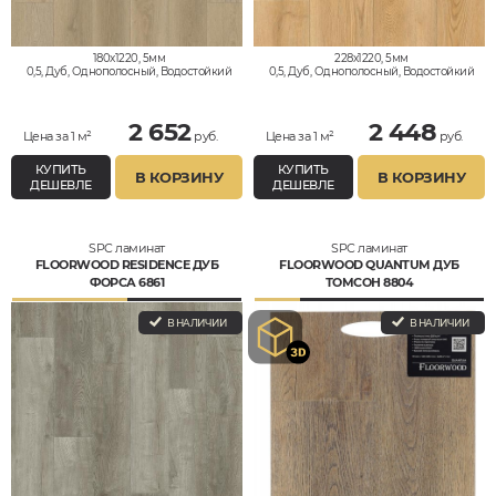
180x1220, 5мм
228x1220, 5мм
0,5, Дуб, Однополосный, Водостойкий
0,5, Дуб, Однополосный, Водостойкий
2 652
2 448
Цена за 1 м²
руб.
Цена за 1 м²
руб.
КУПИТЬ
КУПИТЬ
В КОРЗИНУ
В КОРЗИНУ
ДЕШЕВЛЕ
ДЕШЕВЛЕ
SPC ламинат
SPC ламинат
FLOORWOOD RESIDENCE ДУБ
FLOORWOOD QUANTUM ДУБ
ФОРСА 6861
ТОМСОН 8804
В НАЛИЧИИ
В НАЛИЧИИ