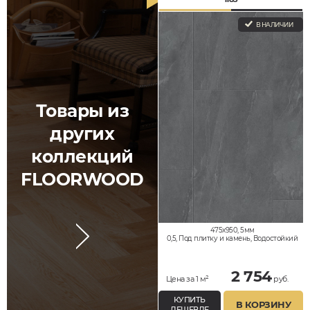
В НАЛИЧИИ
Товары из
других
коллекций
FLOORWOOD
475x950, 5мм
0,5, Под плитку и камень, Водостойкий
2 754
Цена за 1 м²
руб.
КУПИТЬ
В КОРЗИНУ
ДЕШЕВЛЕ