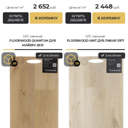
2 652
2 448
Цена за 1 м²
руб.
Цена за 1 м²
руб.
КУПИТЬ
КУПИТЬ
В КОРЗИНУ
В КОРЗИНУ
ДЕШЕВЛЕ
ДЕШЕВЛЕ
SPC ламинат
SPC ламинат
FLOORWOOD QUANTUM ДУБ
FLOORWOOD UNIT ДУБ ЛИКАР 3971
МАЙЕРС 6531
В НАЛИЧИИ
В НАЛИЧИИ