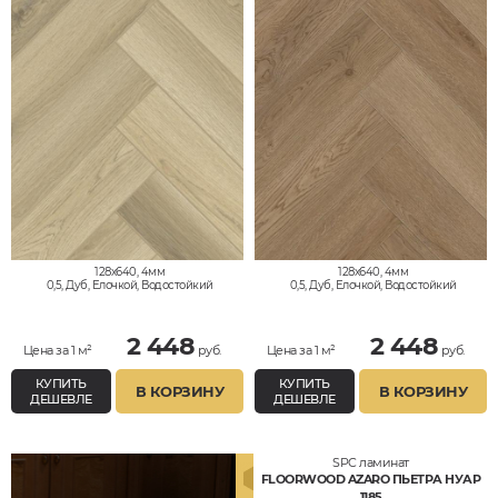
128x640, 4мм
128x640, 4мм
0,5, Дуб, Елочкой, Водостойкий
0,5, Дуб, Елочкой, Водостойкий
2 448
2 448
Цена за 1 м²
руб.
Цена за 1 м²
руб.
КУПИТЬ
КУПИТЬ
В КОРЗИНУ
В КОРЗИНУ
ДЕШЕВЛЕ
ДЕШЕВЛЕ
SPC ламинат
FLOORWOOD AZARO ПЬЕТРА НУАР
1185