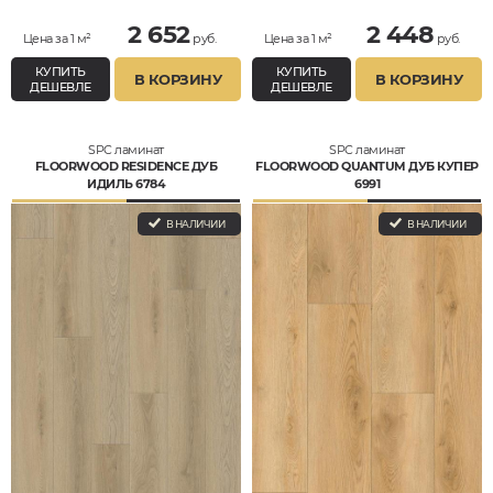
2 652
2 448
Цена за 1 м²
руб.
Цена за 1 м²
руб.
КУПИТЬ
КУПИТЬ
В КОРЗИНУ
В КОРЗИНУ
ДЕШЕВЛЕ
ДЕШЕВЛЕ
SPC ламинат
SPC ламинат
FLOORWOOD RESIDENCE ДУБ
FLOORWOOD QUANTUM ДУБ КУПЕР
ИДИЛЬ 6784
6991
В НАЛИЧИИ
В НАЛИЧИИ