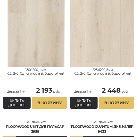
180x1200, 4мм
228x1220, 5мм
0,5, Дуб, Однополосный, Водостойкий
0,5, Дуб, Однополосный, Водостойкий
2 193
2 448
Цена за 1 м²
руб.
Цена за 1 м²
руб.
КУПИТЬ
КУПИТЬ
В КОРЗИНУ
В КОРЗИНУ
ДЕШЕВЛЕ
ДЕШЕВЛЕ
SPC ламинат
SPC ламинат
FLOORWOOD UNIT ДУБ ПУЛЬСАР
FLOORWOOD QUANTUM ДУБ ЭЙЛЕР
3958
9433