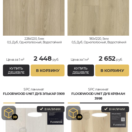
228x1220, 5мм
180x1220, 5мм
0,5, Дуб, Однополосный, Водостойкий
0,5, Дуб, Однополосный, Водостойкий
2 448
2 652
Цена за 1 м²
руб.
Цена за 1 м²
руб.
КУПИТЬ
КУПИТЬ
В КОРЗИНУ
В КОРЗИНУ
ДЕШЕВЛЕ
ДЕШЕВЛЕ
SPC ламинат
SPC ламинат
FLOORWOOD UNIT ДУБ ЭЛЬКАР 3909
FLOORWOOD UNIT ДУБ КРЕМАН
3998
В НАЛИЧИИ
В НАЛИЧИИ