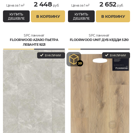
2 448
2 652
Цена за 1 м²
руб.
Цена за 1 м²
руб.
КУПИТЬ
КУПИТЬ
В КОРЗИНУ
В КОРЗИНУ
ДЕШЕВЛЕ
ДЕШЕВЛЕ
SPC ламинат
SPC ламинат
FLOORWOOD AZARO ПЬЕТРА
FLOORWOOD UNIT ДУБ КЕДДИ 5210
ЛЕВАНТЕ 9221
В НАЛИЧИИ
В НАЛИЧИИ