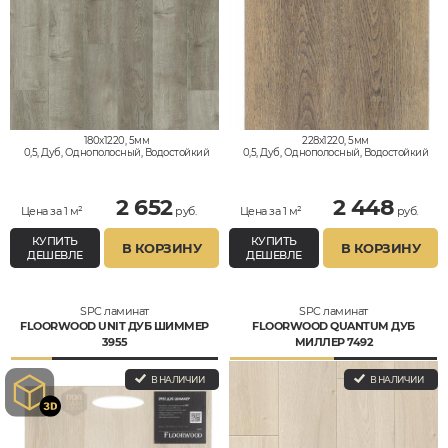
180x1220, 5мм
228x1220, 5мм
0,5, Дуб, Однополосный, Водостойкий
0,5, Дуб, Однополосный, Водостойкий
2 652
2 448
Цена за 1 м²
руб.
Цена за 1 м²
руб.
КУПИТЬ
КУПИТЬ
В КОРЗИНУ
В КОРЗИНУ
ДЕШЕВЛЕ
ДЕШЕВЛЕ
SPC ламинат
SPC ламинат
FLOORWOOD UNIT ДУБ ШИММЕР
FLOORWOOD QUANTUM ДУБ
3955
МИЛЛЕР 7492
В НАЛИЧИИ
В НАЛИЧИИ