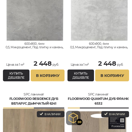
600x900, 4мм
600x900, 4мм
0,5, Микроцемент, Под плитку и камень,
0,5, Микроцемент, Под плитку и камень,
Водостойкий
Водостойкий
2 448
2 448
Цена за 1 м²
руб.
Цена за 1 м²
руб.
КУПИТЬ
КУПИТЬ
В КОРЗИНУ
В КОРЗИНУ
ДЕШЕВЛЕ
ДЕШЕВЛЕ
SPC ламинат
SPC ламинат
FLOORWOOD RESIDENCE ДУБ
FLOORWOOD QUANTUM ДУБ ФРАНК
ВЕЛАРУС ДЫМЧАТЫЙ 6241
6532
В НАЛИЧИИ
В НАЛИЧИИ