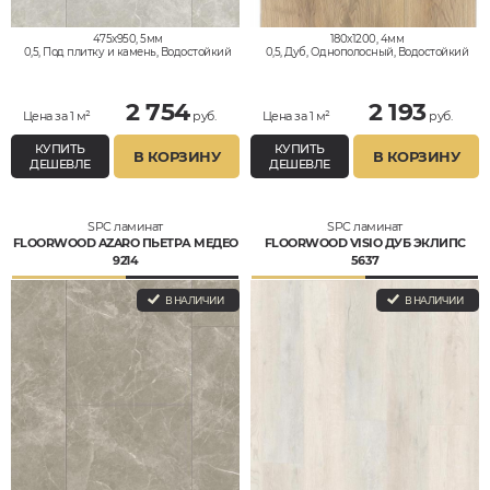
475x950, 5мм
180x1200, 4мм
0,5, Под плитку и камень, Водостойкий
0,5, Дуб, Однополосный, Водостойкий
2 754
2 193
Цена за 1 м²
руб.
Цена за 1 м²
руб.
КУПИТЬ
КУПИТЬ
В КОРЗИНУ
В КОРЗИНУ
ДЕШЕВЛЕ
ДЕШЕВЛЕ
SPC ламинат
SPC ламинат
FLOORWOOD AZARO ПЬЕТРА МЕДЕО
FLOORWOOD VISIO ДУБ ЭКЛИПС
9214
5637
В НАЛИЧИИ
В НАЛИЧИИ