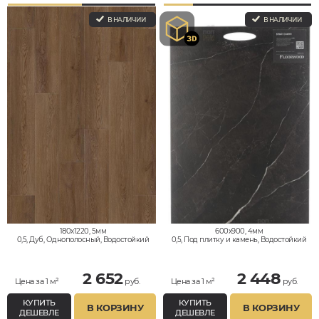
В НАЛИЧИИ
В НАЛИЧИИ
180x1220, 5мм
600x900, 4мм
0,5, Дуб, Однополосный, Водостойкий
0,5, Под плитку и камень, Водостойкий
2 652
2 448
Цена за 1 м²
руб.
Цена за 1 м²
руб.
КУПИТЬ
КУПИТЬ
В КОРЗИНУ
В КОРЗИНУ
ДЕШЕВЛЕ
ДЕШЕВЛЕ