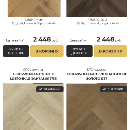
128x640, 4мм
128x640, 4мм
0,5, Дуб, Елочкой, Водостойкий
0,5, Дуб, Елочкой, Водостойкий
2 448
2 448
Цена за 1 м²
руб.
Цена за 1 м²
руб.
КУПИТЬ
КУПИТЬ
В КОРЗИНУ
В КОРЗИНУ
ДЕШЕВЛЕ
ДЕШЕВЛЕ
SPC ламинат
SPC ламинат
FLOORWOOD AUTHENTIC
FLOORWOOD AUTHENTIC АНТИЧНОЕ
ЦВЕТОЧНАЯ ФАНТАЗИЯ 1733
ЗОЛОТО 1737
В НАЛИЧИИ
В НАЛИЧИИ