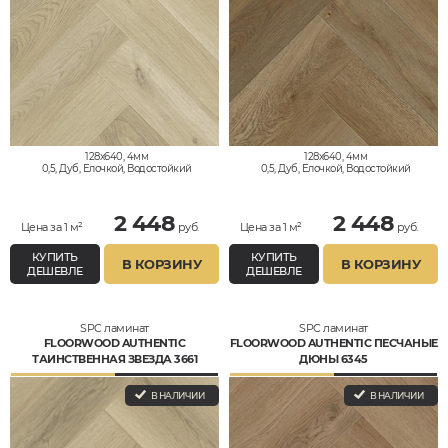
128x640, 4мм
128x640, 4мм
0,5, Дуб, Елочкой, Водостойкий
0,5, Дуб, Елочкой, Водостойкий
2 448
2 448
Цена за 1 м²
руб.
Цена за 1 м²
руб.
КУПИТЬ
КУПИТЬ
В КОРЗИНУ
В КОРЗИНУ
ДЕШЕВЛЕ
ДЕШЕВЛЕ
SPC ламинат
SPC ламинат
FLOORWOOD AUTHENTIC
FLOORWOOD AUTHENTIC ПЕСЧАНЫЕ
ТАИНСТВЕННАЯ ЗВЕЗДА 3661
ДЮНЫ 6345
В НАЛИЧИИ
В НАЛИЧИИ