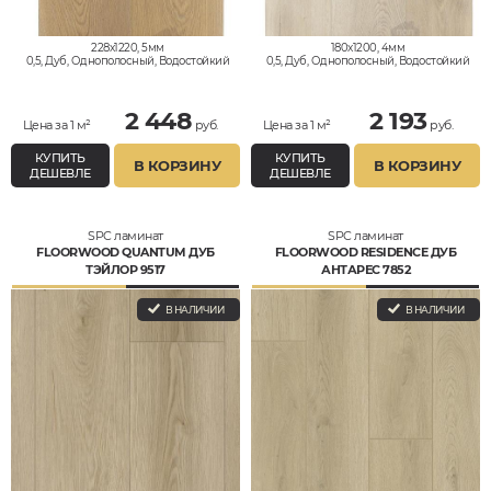
228x1220, 5мм
180x1200, 4мм
0,5, Дуб, Однополосный, Водостойкий
0,5, Дуб, Однополосный, Водостойкий
2 448
2 193
Цена за 1 м²
руб.
Цена за 1 м²
руб.
КУПИТЬ
КУПИТЬ
В КОРЗИНУ
В КОРЗИНУ
ДЕШЕВЛЕ
ДЕШЕВЛЕ
SPC ламинат
SPC ламинат
FLOORWOOD QUANTUM ДУБ
FLOORWOOD RESIDENCE ДУБ
ТЭЙЛОР 9517
АНТАРЕС 7852
В НАЛИЧИИ
В НАЛИЧИИ