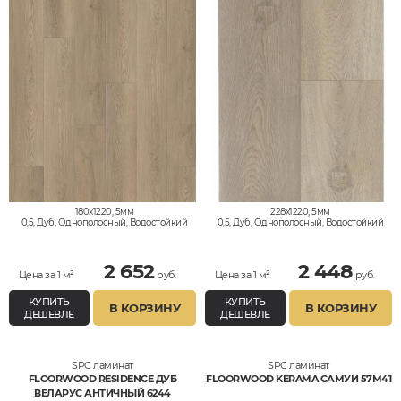
180x1220, 5мм
228x1220, 5мм
0,5, Дуб, Однополосный, Водостойкий
0,5, Дуб, Однополосный, Водостойкий
2 652
2 448
Цена за 1 м²
руб.
Цена за 1 м²
руб.
КУПИТЬ
КУПИТЬ
В КОРЗИНУ
В КОРЗИНУ
ДЕШЕВЛЕ
ДЕШЕВЛЕ
SPC ламинат
SPC ламинат
FLOORWOOD RESIDENCE ДУБ
FLOORWOOD KERAMA САМУИ 57М41
ВЕЛАРУС АНТИЧНЫЙ 6244