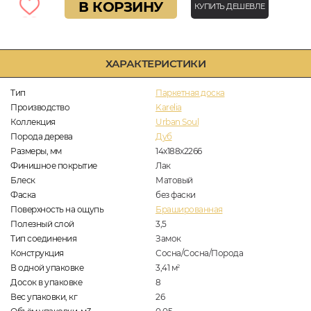
В КОРЗИНУ
КУПИТЬ ДЕШЕВЛЕ
ХАРАКТЕРИСТИКИ
Тип
Паркетная доска
Производство
Karelia
Коллекция
Urban Soul
Порода дерева
Дуб
Размеры, мм
14x188x2266
Финишное покрытие
Лак
Блеск
Матовый
Фаска
без фаски
Поверхность на ощупь
Брашированная
Полезный слой
3,5
Тип соединения
Замок
Конструкция
Сосна/Сосна/Порода
В одной упаковке
3,41
м
2
Досок в упаковке
8
Вес упаковки, кг
26