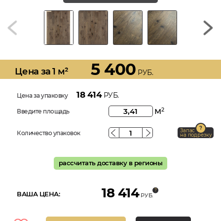
5 400
Цена за 1 м²
РУБ.
18 414
РУБ.
Цена за упаковку
м
2
Введите площадь
Запас
Количество упаковок
на подрезку
рассчитать доставку в регионы
18 414
ВАША ЦЕНА:
РУБ.