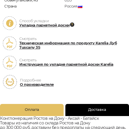
Объём упаковки, м3
0,05
Страна
Россия
Способ укладки
Укладка паркетной доски
Смотреть
Техническая информация по продукту Karelia Дуб
Tuscany 3S
Смотреть
Инструкция по укладке паркетной доски Karelia
Подробнее
О производителе
Оплата
Доставка
Конгломерация Ростов на Дону - Аксай - Батайск
Товары из наличия со склада Ростов на Дону
до 300 000 руб. доставим без предоплаты на следующий день.