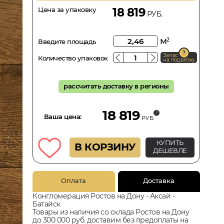
Цена за упаковку
18 819
РУБ.
м
2
Введите площадь
Запас
Количество упаковок
на подрезку
рассчитать доставку в регионы
18 819
Ваша цена:
РУБ.
КУПИТЬ
В КОРЗИНУ
ДЕШЕВЛЕ
Оплата
Доставка
Конгломерация Ростов на Дону - Аксай -
Батайск
Товары из наличия со склада Ростов на Дону
до 300 000 руб. доставим без предоплаты на