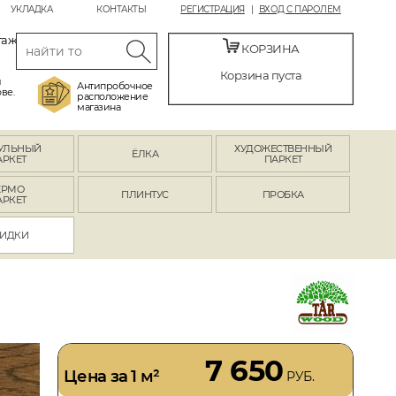
УКЛАДКА
КОНТАКТЫ
РЕГИСТРАЦИЯ
ВХОД С ПАРОЛЕМ
таж
КОРЗИНА
Корзина пуста
й
Антипробочное
ве.
расположение
магазина
УЛЬНЫЙ
ХУДОЖЕСТВЕННЫЙ
ЁЛКА
АРКЕТ
ПАРКЕТ
ЕРМО
ПЛИНТУС
ПРОБКА
АРКЕТ
ИДКИ
7 650
Цена за 1 м²
РУБ.