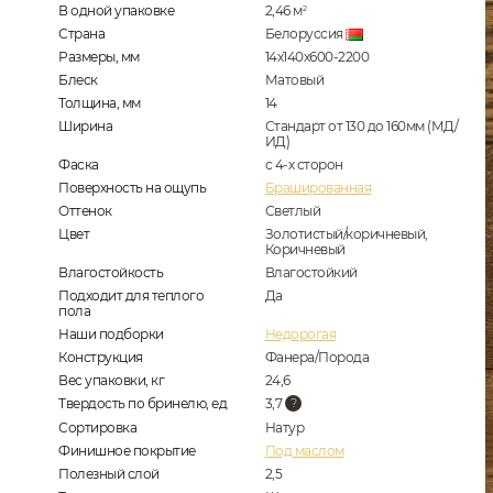
В одной упаковке
2,46
м
2
Страна
Белоруссия
Размеры, мм
14х140х600-2200
Блеск
Матовый
Толщина, мм
14
Ширина
Стандарт от 130 до 160мм (МД/
ИД)
Фаска
с 4-х сторон
Поверхность на ощупь
Брашированная
Оттенок
Светлый
Цвет
Золотистый/коричневый,
Коричневый
Влагостойкость
Влагостойкий
Подходит для теплого
Да
пола
Наши подборки
Недорогая
Конструкция
Фанера/Порода
Вес упаковки, кг
24,6
Твердость по бринелю, ед
3,7
Сортировка
Натур
Финишное покрытие
Под маслом
Полезный слой
2,5