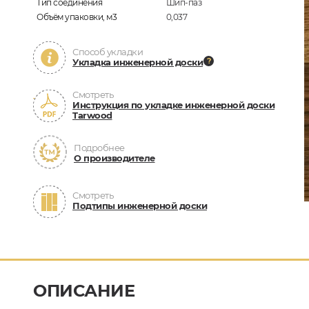
Тип соединения
Шип-паз
Объём упаковки, м3
0,037
Способ укладки
Укладка инженерной доски
Смотреть
Инструкция по укладке инженерной доски
Tarwood
Подробнее
О производителе
Смотреть
Подтипы инженерной доски
ОПИСАНИЕ