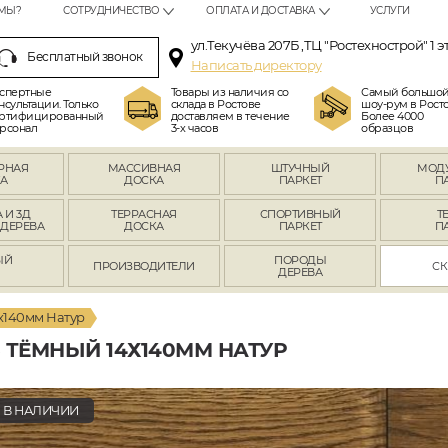
МЫ?
СОТРУДНИЧЕСТВО
ОПЛАТА И ДОСТАВКА
УСЛУГИ
ул.Текучёва 207Б ,ТЦ "Ростехнострой" 1 э
Бесплатный звонок
Написать директору
спертные
Товары из наличия со
Самый большо
нсультации. Только
склада в Ростове
шоу-рум в Росто
ртифицированный
доставляем в течение
Более 4000
рсонал
3-х часов
образцов
РНАЯ
МАССИВНАЯ
ШТУЧНЫЙ
МОД
А
ДОСКА
ПАРКЕТ
П
 И 3Д
ТЕРРАСНАЯ
СПОРТИВНЫЙ
Т
 ДЕРЕВА
ДОСКА
ПАРКЕТ
П
ЫЙ
ПОРОДЫ
ПРОИЗВОДИТЕЛИ
СК
Л
ДЕРЕВА
х140мм Натур
ТЁМНЫЙ 14Х140ММ НАТУР
В НАЛИЧИИ