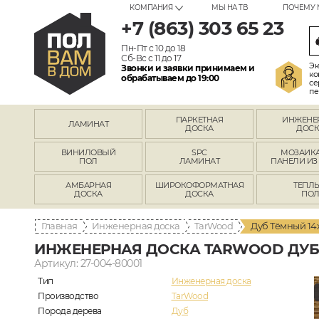
КОМПАНИЯ
МЫ НА ТВ
ПОЧЕМУ 
+7 (863) 303 65 23
Пн-Пт с 10 до 18
Сб-Вс с 11 до 17
Эк
Звонки и заявки принимаем и
ко
обрабатываем до 19:00
се
пе
ПАРКЕТНАЯ
ИНЖЕНЕ
ЛАМИНАТ
ДОСКА
ДОСК
ВИНИЛОВЫЙ
SPC
МОЗАИКА
ПОЛ
ЛАМИНАТ
ПАНЕЛИ ИЗ
АМБАРНАЯ
ШИРОКОФОРМАТНАЯ
ТЕПЛ
ДОСКА
ДОСКА
ПО
Главная
Инженерная доска
TarWood
Дуб Тёмный 14
ИНЖЕНЕРНАЯ ДОСКА TARWOOD ДУБ 
Артикул: 27-004-80001
Тип
Инженерная доска
Производство
TarWood
Порода дерева
Дуб