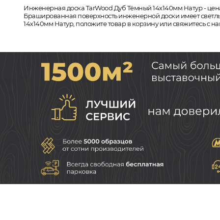
Инженерная доска TarWood Дуб Тёмный 14х140мм Натур - цена
Брашированная поверхность инженерной доски имеет светлый 
14х140мм Натур, положите товар в корзину или свяжитесь с н