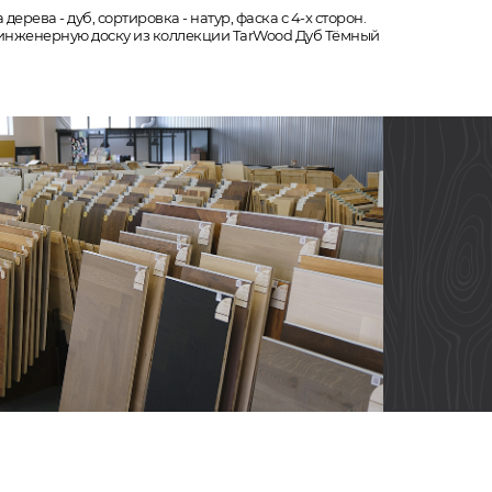
ерева - дуб, сортировка - натур, фаска с 4-х сторон.
у инженерную доску из коллекции TarWood Дуб Тёмный