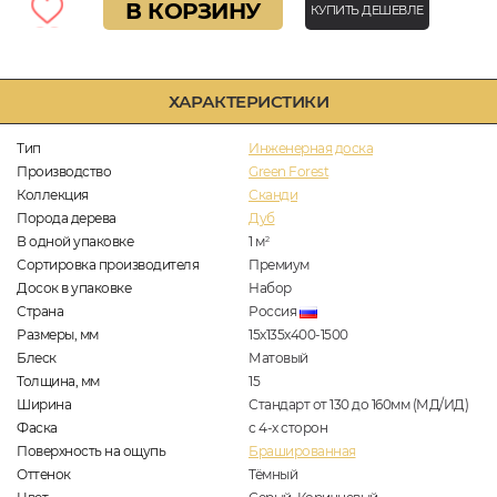
В КОРЗИНУ
КУПИТЬ ДЕШЕВЛЕ
ХАРАКТЕРИСТИКИ
Тип
Инженерная доска
Производство
Green Forest
Коллекция
Сканди
Порода дерева
Дуб
В одной упаковке
1
м
2
Сортировка производителя
Премиум
Досок в упаковке
Набор
Страна
Россия
Размеры, мм
15х135х400-1500
Блеск
Матовый
Толщина, мм
15
Ширина
Стандарт от 130 до 160мм (МД/ИД)
Фаска
с 4-х сторон
Поверхность на ощупь
Брашированная
Оттенок
Тёмный