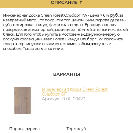
ОПИСАНИЕ
руб.
Инженерная доска Green Forest Ольборг TW - цена 7 614
за
квадратный метр. Это покрытие толщиной 15 мм, порода дерева -
дуб, сортировка - натур, фаска с 4-х сторон. Брашированная
поверхность инженерной доски имеет тёмный оттенок и матовый
блеск. Для того, чтобы купить в Ростове-на-Дону инженерную
доску из коллекции Green Forest Сканди Ольборг TW, положите
товар в корзину или свяжитесь с нами любым доступным
способом. Товар есть в наличии.
ВАРИАНТЫ
Инженерная доска Green Forest
Ольборг GF
Артикул: 10-011-00420
Порода дерева
Термодуб