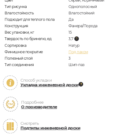
Цвет
Серый, Коричневый
Тип рисунка
Однополосный
Влагостойкость
Влагостойкий
Подходит для теплого пола
Да
Конструкция
Фанера/Порода
Вес упаковки, кг
15
Твердость по бринелю, ед
3,7
Сортировка
Натур
Финишное покрытие
Под лаком
Полезный слой
3
Тип соединения
Шип-паз
Способ укладки
Укладка инженерной доски
Подробнее
О производителе
Смотреть
Подтипы инженерной доски