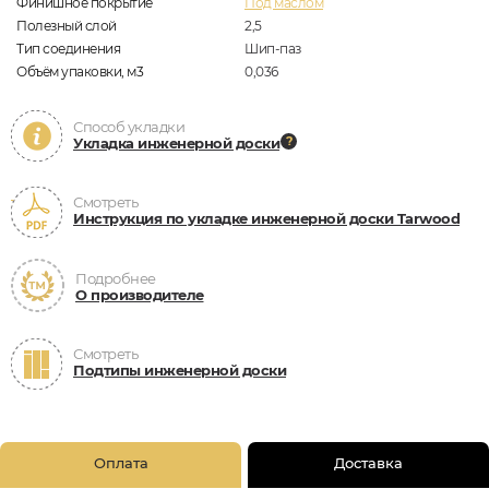
Финишное покрытие
Под маслом
Полезный слой
2,5
Тип соединения
Шип-паз
Объём упаковки, м3
0,036
Способ укладки
Укладка инженерной доски
Смотреть
Инструкция по укладке инженерной доски Tarwood
Подробнее
О производителе
Смотреть
Подтипы инженерной доски
Оплата
Доставка