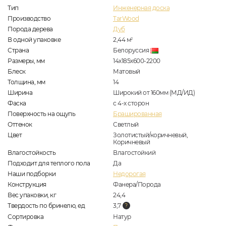
Тип
Инженерная доска
Производство
TarWood
Порода дерева
Дуб
В одной упаковке
2,44
м
2
Страна
Белоруссия
Размеры, мм
14х185х600-2200
Блеск
Матовый
Толщина, мм
14
Ширина
Широкий от 160мм (МД/ИД)
Фаска
с 4-х сторон
Поверхность на ощупь
Брашированная
Оттенок
Светлый
Цвет
Золотистый/коричневый,
Коричневый
Влагостойкость
Влагостойкий
Подходит для теплого пола
Да
Наши подборки
Недорогая
Конструкция
Фанера/Порода
Вес упаковки, кг
24,4
Твердость по бринелю, ед
3,7
Сортировка
Натур