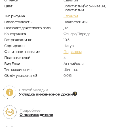
Оттенок
Светлый
Цвет
Золотистый/коричневый,
Золотистый
Тип рисунка
Елочкой
Влагостойкость
Влагостойкий
Подходит для теплого пола
Да
Конструкция
Фанера/Порода
Вес упаковки, кг
10,5
Сортировка
Натур
Финишное покрытие
Под лаком
Полезный слой
4
Вид Ёлки
Английская
Тип соединения
Шип-паз
Объём упаковки, м3
0,016
Способ укладки
Укладка инженерной доски
Подробнее
О производителе