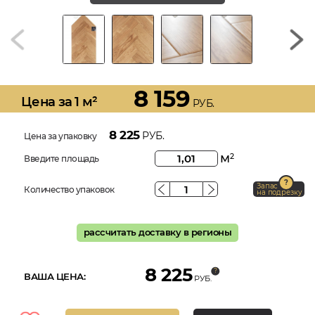
8 159
Цена за 1 м²
РУБ.
8 225
РУБ.
Цена за упаковку
м
2
Введите площадь
Запас
Количество упаковок
на подрезку
рассчитать доставку в регионы
8 225
ВАША ЦЕНА:
РУБ.