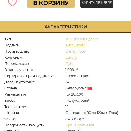
В КОРЗИНУ
КУПИТЬ ДЕШЕВЛЕ
ХАРАКТЕРИСТИКИ
Тип
Инженерная доска
Подтип
английская
Производство
Damy Floor
Коллекция
Luxury
Порода дерева
Дуб
В одной упаковке
1,008
м
2
Сортировка производителя
Евростандарт
Досок в упаковке
14
Страна
Белоруссия
Размеры, мм
15х120х600
Блеск
Полуматовый
Толщина, мм
15
Ширина
Стандарт от 90 до 120мм (Ёлка)
Фаска
с 4-х сторон
Поверхность на ощупь
Брашированная