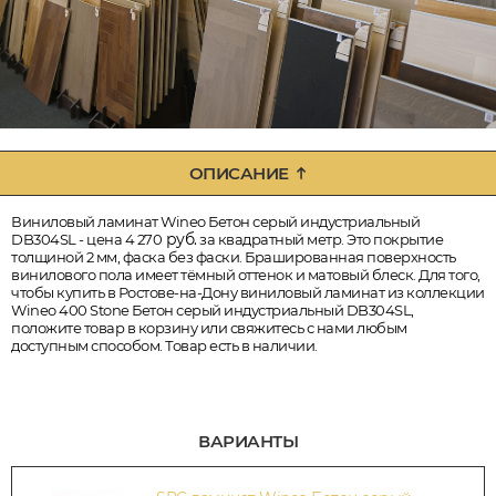
ОПИСАНИЕ
Виниловый ламинат Wineo Бетон серый индустриальный
руб.
DB304SL - цена 4 270
за квадратный метр. Это покрытие
толщиной 2 мм, фаска без фаски. Брашированная поверхность
винилового пола имеет тёмный оттенок и матовый блеск. Для того,
чтобы купить в Ростове-на-Дону виниловый ламинат из коллекции
Wineo 400 Stone Бетон серый индустриальный DB304SL,
положите товар в корзину или свяжитесь с нами любым
доступным способом. Товар есть в наличии.
ВАРИАНТЫ