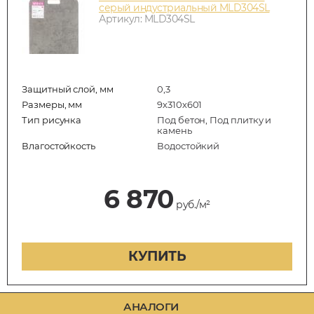
серый индустриальный MLD304SL
Артикул: MLD304SL
Защитный слой, мм
0,3
Размеры, мм
9х310х601
Тип рисунка
Под бетон, Под плитку и
камень
Влагостойкость
Водостойкий
6 870
руб./м²
КУПИТЬ
АНАЛОГИ