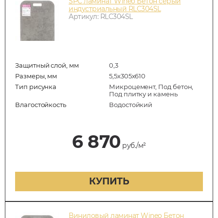
SPC ламинат Wineo Бетон серый
индустриальный RLC304SL
Артикул: RLC304SL
Защитный слой, мм
0,3
Размеры, мм
5,5х305х610
Тип рисунка
Микроцемент, Под бетон,
Под плитку и камень
Влагостойкость
Водостойкий
6 870
руб./м²
КУПИТЬ
Виниловый ламинат Wineo Бетон