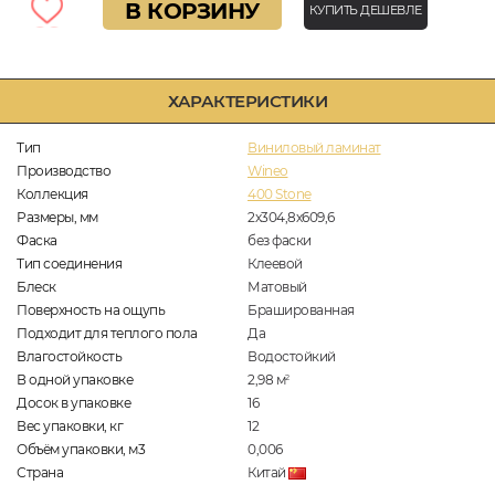
В КОРЗИНУ
КУПИТЬ ДЕШЕВЛЕ
ХАРАКТЕРИСТИКИ
Тип
Виниловый ламинат
Производство
Wineo
Коллекция
400 Stone
Размеры, мм
2х304,8х609,6
Фаска
без фаски
Тип соединения
Клеевой
Блеск
Матовый
Поверхность на ощупь
Брашированная
Подходит для теплого пола
Да
Влагостойкость
Водостойкий
В одной упаковке
2,98
м
2
Досок в упаковке
16
Вес упаковки, кг
12
Объём упаковки, м3
0,006
Страна
Китай