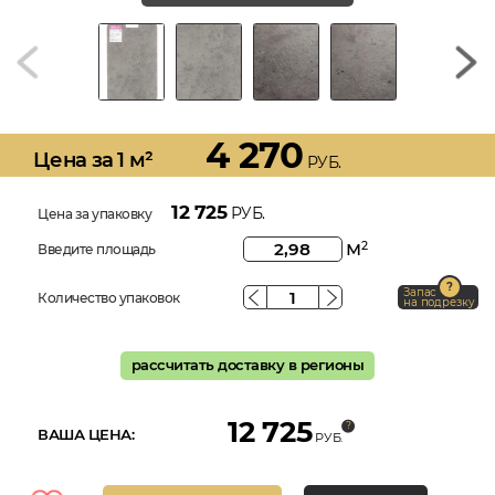
4 270
Цена за 1 м²
РУБ.
12 725
РУБ.
Цена за упаковку
м
2
Введите площадь
Запас
Количество упаковок
на подрезку
рассчитать доставку в регионы
12 725
ВАША ЦЕНА:
РУБ.