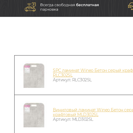
SPC ламинат Wineo Бетон серый кра
RLC302SL
Артикул: RLC302SL
Виниловый ламинат Wineo Бетон сер
крафтовый MLD302SL
Артикул: MLD302SL