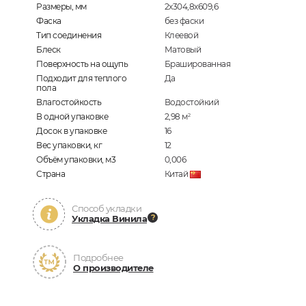
Размеры, мм
2х304,8х609,6
Фаска
без фаски
Тип соединения
Клеевой
Блеск
Матовый
Поверхность на ощупь
Брашированная
Подходит для теплого
Да
пола
Влагостойкость
Водостойкий
В одной упаковке
2,98
м
2
Досок в упаковке
16
Вес упаковки, кг
12
Объём упаковки, м3
0,006
Страна
Китай
Способ укладки
Укладка Винила
Подробнее
О производителе