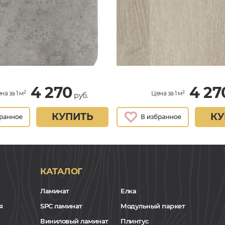
4 270
4 27
на за 1 м²
Цена за 1 м²
руб.
КУПИТЬ
КУ
КАТАЛОГ
Ламинат
Елка
я
SPC ламинат
Модульный паркет
Виниловый ламинат
Плинтус