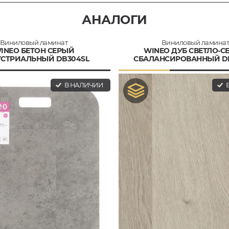
АНАЛОГИ
Виниловый ламинат
Виниловый ламина
INEO БЕТОН СЕРЫЙ
WINEO ДУБ СВЕТЛО-С
СТРИАЛЬНЫЙ DB304SL
СБАЛАНСИРОВАННЫЙ D
В НАЛИЧИИ
В