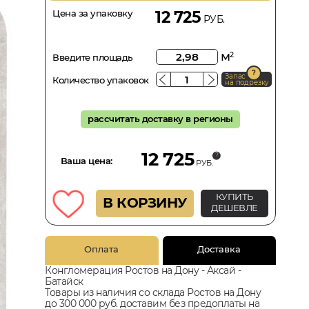
Цена за упаковку
12 725
РУБ.
м
2
Введите площадь
Запас
Количество упаковок
на подрезку
рассчитать доставку в регионы
12 725
Ваша цена:
РУБ.
КУПИТЬ
В КОРЗИНУ
ДЕШЕВЛЕ
Оплата
Доставка
Конгломерация Ростов на Дону - Аксай -
Батайск
Товары из наличия со склада Ростов на Дону
до 300 000 руб. доставим без предоплаты на