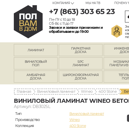
КОМПАНИЯ
МЫ НА ТВ
ПОЧЕМУ 
+7 (863) 303 65 23
Пн-Пт с 10 до 18
Сб-Вс с 11 до 17
Эк
Звонки и заявки принимаем и
ко
обрабатываем до 19:00
се
пе
ПАРКЕТНАЯ
ИНЖЕНЕ
ЛАМИНАТ
ДОСКА
ДОСК
ВИНИЛОВЫЙ
SPC
МОЗАИКА
ПОЛ
ЛАМИНАТ
ПАНЕЛИ ИЗ
АМБАРНАЯ
ШИРОКОФОРМАТНАЯ
ТЕПЛ
ДОСКА
ДОСКА
ПО
Главная
Виниловый ламинат
Wineo
400 Stone
Бе
ВИНИЛОВЫЙ ЛАМИНАТ WINEO БЕТО
Артикул: DB302SL
Тип
Виниловый ламинат
Производство
Wineo
Коллекция
400 Stone