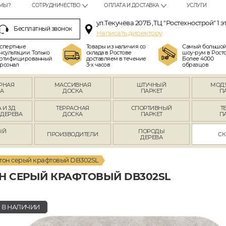
МЫ?
СОТРУДНИЧЕСТВО
ОПЛАТА И ДОСТАВКА
УСЛУГИ
ул.Текучёва 207Б ,ТЦ "Ростехнострой" 1 э
Бесплатный звонок
Написать директору
спертные
Товары из наличия со
Самый большо
нсультации. Только
склада в Ростове
шоу-рум в Росто
ртифицированный
доставляем в течение
Более 4000
рсонал
3-х часов
образцов
РНАЯ
МАССИВНАЯ
ШТУЧНЫЙ
МОД
А
ДОСКА
ПАРКЕТ
П
 И 3Д
ТЕРРАСНАЯ
СПОРТИВНЫЙ
Т
 ДЕРЕВА
ДОСКА
ПАРКЕТ
П
ЫЙ
ПОРОДЫ
ПРОИЗВОДИТЕЛИ
СК
Л
ДЕРЕВА
тон серый крафтовый DB302SL
Н СЕРЫЙ КРАФТОВЫЙ DB302SL
В НАЛИЧИИ