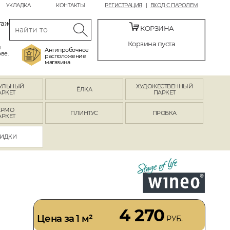
УКЛАДКА
КОНТАКТЫ
РЕГИСТРАЦИЯ
ВХОД С ПАРОЛЕМ
таж
КОРЗИНА
Корзина пуста
й
Антипробочное
ве.
расположение
магазина
УЛЬНЫЙ
ХУДОЖЕСТВЕННЫЙ
ЁЛКА
АРКЕТ
ПАРКЕТ
ЕРМО
ПЛИНТУС
ПРОБКА
АРКЕТ
ИДКИ
4 270
Цена за 1 м²
РУБ.