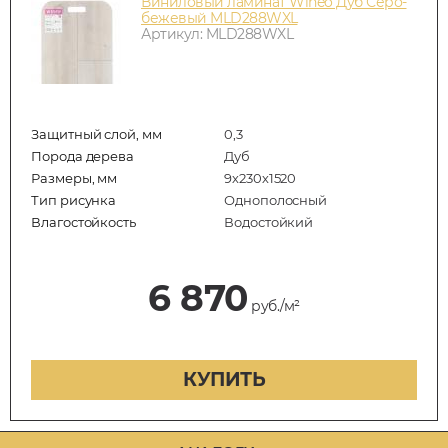
Виниловый ламинат Wineo Дуб Серо-
бежевый MLD288WXL
Артикул: MLD288WXL
Защитный слой, мм
0,3
Порода дерева
Дуб
Размеры, мм
9х230х1520
Тип рисунка
Однополосный
Влагостойкость
Водостойкий
6 870
руб./м²
КУПИТЬ