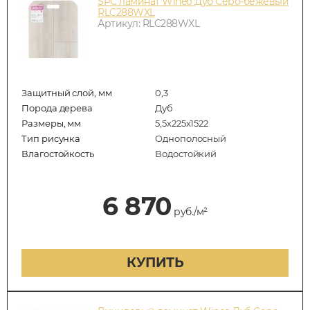
SPC ламинат Wineo Дуб Серо-бежевый
RLC288WXL
Артикул: RLC288WXL
Защитный слой, мм
0,3
Порода дерева
Дуб
Размеры, мм
5,5х225х1522
Тип рисунка
Однополосный
Влагостойкость
Водостойкий
6 870
руб./м²
КУПИТЬ