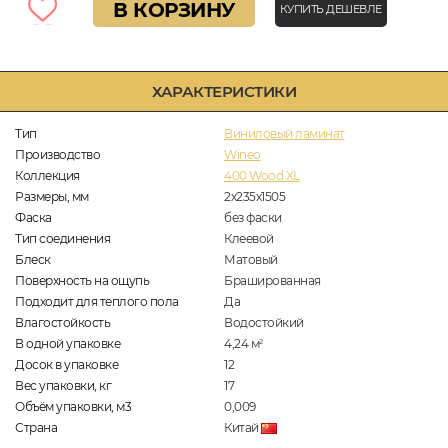
В КОРЗИНУ
КУПИТЬ ДЕШЕВЛЕ
ХАРАКТЕРИСТИКИ
Тип
Виниловый ламинат
Производство
Wineo
Коллекция
400 Wood XL
Размеры, мм
2х235х1505
Фаска
без фаски
Тип соединения
Клеевой
Блеск
Матовый
Поверхность на ощупь
Брашированная
Подходит для теплого пола
Да
Влагостойкость
Водостойкий
В одной упаковке
4,24
м
2
Досок в упаковке
12
Вес упаковки, кг
17
Объём упаковки, м3
0,009
Страна
Китай