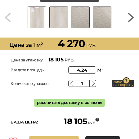
4 270
Цена за 1 м²
РУБ.
18 105
РУБ.
Цена за упаковку
м
2
Введите площадь
Запас
Количество упаковок
на подрезку
рассчитать доставку в регионы
18 105
ВАША ЦЕНА:
РУБ.