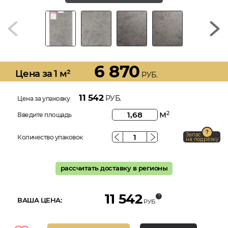
6 870
Цена за 1 м²
РУБ.
11 542
РУБ.
Цена за упаковку
м
2
Введите площадь
Запас
Количество упаковок
на подрезку
рассчитать доставку в регионы
11 542
ВАША ЦЕНА:
РУБ.