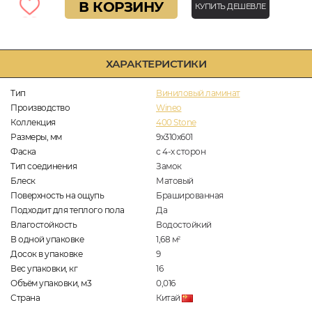
В КОРЗИНУ
КУПИТЬ ДЕШЕВЛЕ
ХАРАКТЕРИСТИКИ
Тип
Виниловый ламинат
Производство
Wineo
Коллекция
400 Stone
Размеры, мм
9х310х601
Фаска
с 4-х сторон
Тип соединения
Замок
Блеск
Матовый
Поверхность на ощупь
Брашированная
Подходит для теплого пола
Да
Влагостойкость
Водостойкий
В одной упаковке
1,68
м
2
Досок в упаковке
9
Вес упаковки, кг
16
Объём упаковки, м3
0,016
Страна
Китай