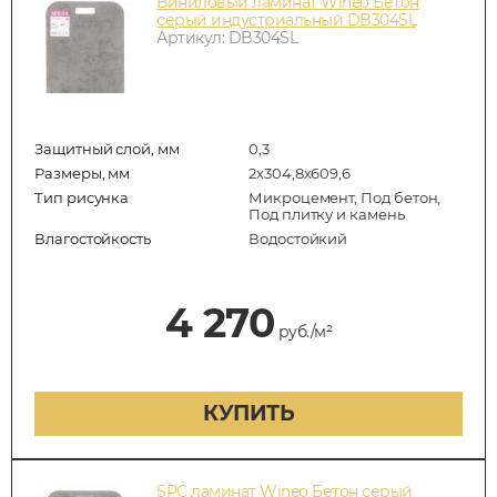
Виниловый ламинат Wineo Бетон
серый индустриальный DB304SL
Артикул: DB304SL
Защитный слой, мм
0,3
Размеры, мм
2х304,8х609,6
Тип рисунка
Микроцемент, Под бетон,
Под плитку и камень
Влагостойкость
Водостойкий
4 270
руб./м²
КУПИТЬ
SPC ламинат Wineo Бетон серый