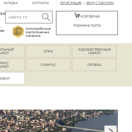
УКЛАДКА
КОНТАКТЫ
РЕГИСТРАЦИЯ
ВХОД С ПАРОЛЕМ
таж
КОРЗИНА
Корзина пуста
й
Антипробочное
ве.
расположение
магазина
УЛЬНЫЙ
ХУДОЖЕСТВЕННЫЙ
ЁЛКА
АРКЕТ
ПАРКЕТ
ЕРМО
ПЛИНТУС
ПРОБКА
АРКЕТ
ИДКИ