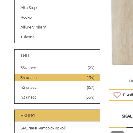
Alta Step
Rocko
Allure Vinilam
Tulesna
ТИП
33 класс
(20)
34 класс
(134)
Це
42 класс
(157)
43 класс
(654)
АКЦИЯ
SKAL
SPC ламинат со скидкой