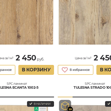
2 450
2 45
на за 1 м²
Цена за 1 м²
руб.
В КОРЗИНУ
В К
SPC ламинат
SPC ламинат
LESNA ECANTA 1002-5
TULESNA STRADO 100
В НАЛИЧИИ