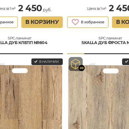
2 450
2 45
на за 1 м²
Цена за 1 м²
руб.
В КОРЗИНУ
В К
SPC ламинат
SPC ламинат
LLA ДУБ КЛЕПП NR604
SKALLA ДУБ ФРОСТА 
В НАЛИЧИИ