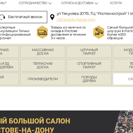
МЫ?
СОТРУДНИЧЕСТВО
ОПЛАТА И ДОСТАВКА
УСЛУГИ
ул.Текучёва 207Б ,ТЦ "Ростехнострой" 1 э
Бесплатный звонок
Написать директору
спертные
Товары из наличия со
Самый большо
нсультации. Только
склада в Ростове
шоу-рум в Росто
ртифицированный
доставляем в течение
Более 4000
рсонал
3-х часов
образцов
РНАЯ
МАССИВНАЯ
ШТУЧНЫЙ
МОД
А
ДОСКА
ПАРКЕТ
П
 И 3Д
ТЕРРАСНАЯ
СПОРТИВНЫЙ
Т
 ДЕРЕВА
ДОСКА
ПАРКЕТ
П
ЫЙ
ПОРОДЫ
ПРОИЗВОДИТЕЛИ
СК
Л
ДЕРЕВА