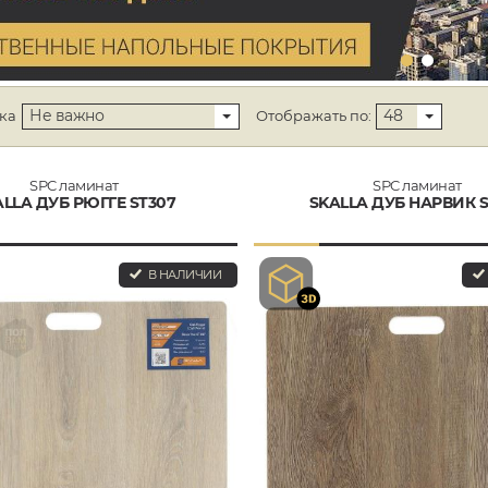
Не важно
48
ка
Отображать по:
SPC ламинат
SPC ламинат
ALLA ДУБ РЮГГЕ ST307
SKALLA ДУБ НАРВИК S
В НАЛИЧИИ