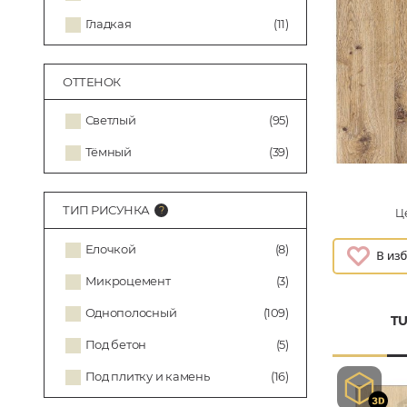
Гладкая
(11)
ОТТЕНОК
Светлый
(95)
Тёмный
(39)
ТИП РИСУНКА
Це
Елочкой
(8)
Микроцемент
(3)
Однополосный
(109)
TU
Под бетон
(5)
Под плитку и камень
(16)