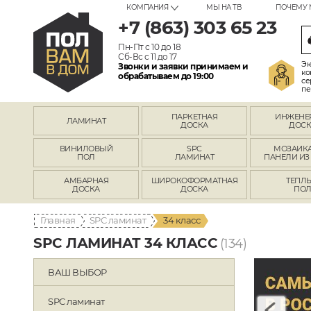
КОМПАНИЯ
МЫ НА ТВ
ПОЧЕМУ 
+7 (863) 303 65 23
Пн-Пт с 10 до 18
Сб-Вс с 11 до 17
Эк
Звонки и заявки принимаем и
ко
обрабатываем до 19:00
се
пе
ПАРКЕТНАЯ
ИНЖЕНЕ
ЛАМИНАТ
ДОСКА
ДОСК
ВИНИЛОВЫЙ
SPC
МОЗАИКА
ПОЛ
ЛАМИНАТ
ПАНЕЛИ ИЗ
АМБАРНАЯ
ШИРОКОФОРМАТНАЯ
ТЕПЛ
ДОСКА
ДОСКА
ПО
Главная
SPC ламинат
34 класс
SPC ЛАМИНАТ 34 КЛАСС
(134)
ВАШ ВЫБОР
SPC ламинат