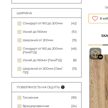
Це
ШИРИНА
Стандарт от 160 до 200мм
(42)
Узкий до 160мм
(10)
SKA
Широкий от 200мм
(15)
Стандарт от 160 до 200мм
(46)
(Лам/ПД)
Узкий до 160мм (Лам/ПД)
(8)
Широкий от 200мм (Лам/
(13)
ПД)
ПОВЕРХНОСТЬ НА ОЩУПЬ
Тиснение
(99)
Брашированная
(24)