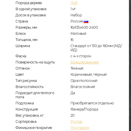
Порода дерева
Дуб
В одной упаковке
1
м
2
Досок в упаковке
Набор
Страна
Россия
Размеры, мм
16х135х400-2400
Блеск
Матовый
Толщина, мм
16
Ширина
Стандарт от 130 до 160мм (МД/
ИД)
Фаска
с 4-х сторон
Поверхность на ощупь
Брашированная
Оттенок
Тёмный
Цвет
Коричневый, Чёрный
Тип рисунка
Однополосный
Влагостойкость
Влагостойкий
Подходит для теплого
Да
пола
Подложка
Приобретается отдельно
Конструкция
Фанера/Порода
Вес упаковки, кг
20
Сортировка
Рустик
Финишное покрытие
Под лаком