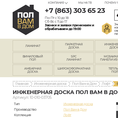
КОМПАНИЯ
МЫ НА ТВ
ПОЧЕМУ 
+7 (863) 303 65 23
Пн-Пт с 10 до 18
Сб-Вс с 11 до 17
Эк
Звонки и заявки принимаем и
ко
обрабатываем до 19:00
се
пе
ПАРКЕТНАЯ
ИНЖЕНЕ
ЛАМИНАТ
ДОСКА
ДОСК
ВИНИЛОВЫЙ
SPC
МОЗАИКА
ПОЛ
ЛАМИНАТ
ПАНЕЛИ ИЗ
АМБАРНАЯ
ШИРОКОФОРМАТНАЯ
ТЕПЛ
ДОСКА
ДОСКА
ПО
Главная
Инженерная доска
Пол Вам в Дом
Лофт
ИНЖЕНЕРНАЯ ДОСКА ПОЛ ВАМ В ДОМ
Артикул: 10-010-03705
Тип
Инженерная доска
Производство
Пол Вам в Дом
Коллекция
Лофт