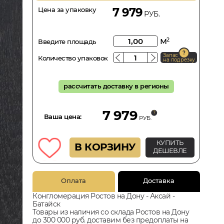
Цена за упаковку
7 979
РУБ.
м
2
Введите площадь
Запас
Количество упаковок
на подрезку
рассчитать доставку в регионы
7 979
Ваша цена:
РУБ.
КУПИТЬ
В КОРЗИНУ
ДЕШЕВЛЕ
Оплата
Доставка
Конгломерация Ростов на Дону - Аксай -
Батайск
Товары из наличия со склада Ростов на Дону
до 300 000 руб. доставим без предоплаты на