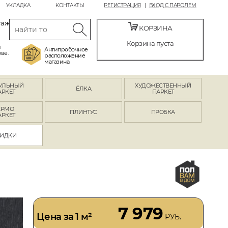
УКЛАДКА
КОНТАКТЫ
РЕГИСТРАЦИЯ
ВХОД С ПАРОЛЕМ
таж
КОРЗИНА
Корзина пуста
й
Антипробочное
ве.
расположение
магазина
УЛЬНЫЙ
ХУДОЖЕСТВЕННЫЙ
ЁЛКА
АРКЕТ
ПАРКЕТ
ЕРМО
ПЛИНТУС
ПРОБКА
АРКЕТ
ИДКИ
7 979
Цена за 1 м²
РУБ.