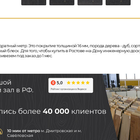
дратный метр. Это покрытие толщиной 16 мм, порода дерева - дуб, сорт
й блеск. Для того, чтобы купить в Ростове-на-Дону инженерную доску
везем под заказ до 1 мес.