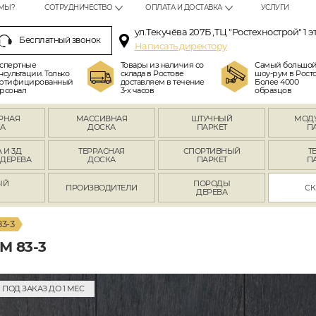
МЫ?
СОТРУДНИЧЕСТВО
ОПЛАТА И ДОСТАВКА
УСЛУГИ
ул.Текучёва 207Б ,ТЦ "Ростехнострой" 1 э
Бесплатный звонок
Написать директору
спертные
Товары из наличия со
Самый большо
нсультации. Только
склада в Ростове
шоу-рум в Росто
ртифицированный
доставляем в течение
Более 4000
рсонал
3-х часов
образцов
РНАЯ
МАССИВНАЯ
ШТУЧНЫЙ
МОД
А
ДОСКА
ПАРКЕТ
П
 И 3Д
ТЕРРАСНАЯ
СПОРТИВНЫЙ
Т
 ДЕРЕВА
ДОСКА
ПАРКЕТ
П
ЫЙ
ПОРОДЫ
ПРОИЗВОДИТЕЛИ
СК
Л
ДЕРЕВА
83-3
 83-3
ПОД ЗАКАЗ ДО 1 МЕС