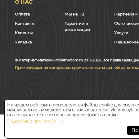
О НАС
Оплата
Мы на ТВ
Партнерам
Контакты
Гарантии и
Фотогалере
рекламации
Клиенты
Услуги
Укладка
Наша кома
© Интернет-магазин Polvamvdom.ru 2011-2026. Все права защищен
При копировании материалов прямая ссылка на сайт обязательна
.
На нашем веб-сайте используются файлы cookie для обеспе
наилучшего взаимодействия с пользователем. Используя ве
вы соглашаетесь с использованием файлов cookie.
Подробнее про cookie ⟶
НАШ ПАРТНЁР
Пр