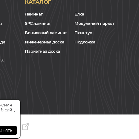
КАТАЛОГ
Ламинат
Елка
я
SPC ламинат
Модульный паркет
Виниловый ламинат
Плинтус
нда
Инженерная доска
Подложка
Паркетная доска
ы.
чения
б-сайт,
инять