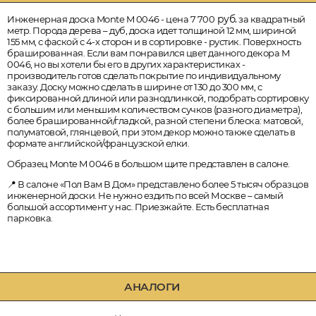
руб.
Инженерная доска Monte M 0046 - цена 7 700
за квадратный
метр. Порода дерева – дуб, доска идет толщиной 12 мм, шириной
155 мм, с фаской с 4-х сторон и в сортировке - рустик. Поверхность
брашированная. Если вам понравился цвет данного декора M
0046, но вы хотели бы его в других характеристиках -
производитель готов сделать покрытие по индивидуальному
заказу. Доску можно сделать в ширине от 130 до 300 мм, с
фиксированной длиной или разнодлинкой, подобрать сортировку
с большим или меньшим количеством сучков (разного диаметра),
более брашированной/гладкой, разной степени блеска: матовой,
полуматовой, глянцевой, при этом декор можно также сделать в
формате английской/французской елки.
Образец Monte M 0046 в большом щите представлен в салоне.
📍 В салоне «Пол Вам В Дом» представлено более 5 тысяч образцов
инженерной доски. Не нужно ездить по всей Москве – самый
большой ассортимент у нас. Приезжайте. Есть бесплатная
парковка.
АНАЛОГИ