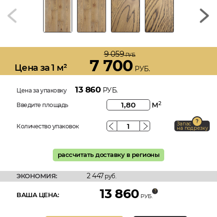
9 059
РУБ.
7 700
Цена за 1 м²
РУБ.
13 860
РУБ.
Цена за упаковку
м
2
Введите площадь
Запас
Количество упаковок
на подрезку
рассчитать доставку в регионы
2 447
ЭКОНОМИЯ:
руб.
13 860
ВАША ЦЕНА:
РУБ.