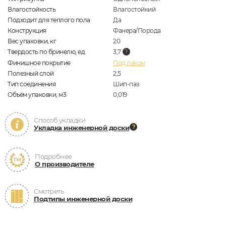
Влагостойкость
Влагостойкий
Подходит для теплого пола
Да
Конструкция
Фанера/Порода
Вес упаковки, кг
20
Твердость по бринелю, ед
3,7
Финишное покрытие
Под лаком
Полезный слой
2,5
Тип соединения
Шип-паз
Объём упаковки, м3
0,019
Способ укладки
Укладка инженерной доски
Подробнее
О производителе
Смотреть
Подтипы инженерной доски