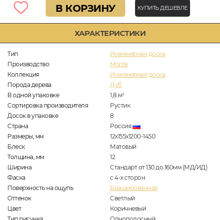
В КОРЗИНУ
КУПИТЬ ДЕШЕВЛЕ
ХАРАКТЕРИСТИКИ
Тип
Инженерная доска
Производство
Monte
Коллекция
Инженерная доска
Порода дерева
Дуб
В одной упаковке
1,8
м
2
Сортировка производителя
Рустик
Досок в упаковке
8
Страна
Россия
Размеры, мм
12х155х1200-1450
Блеск
Матовый
Толщина, мм
12
Ширина
Стандарт от 130 до 160мм (МД/ИД)
Фаска
с 4-х сторон
Поверхность на ощупь
Брашированная
Оттенок
Светлый
Цвет
Коричневый
Тип рисунка
Однополосный