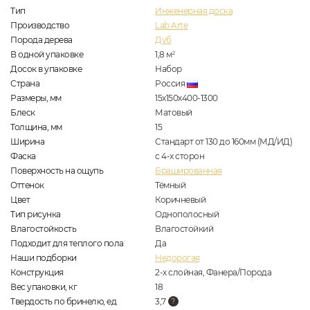
Тип
Инженерная доска
Производство
Lab Arte
Порода дерева
Дуб
В одной упаковке
1,8
м
2
Досок в упаковке
Набор
Страна
Россия
Размеры, мм
15х150х400-1300
Блеск
Матовый
Толщина, мм
15
Ширина
Стандарт от 130 до 160мм (МД/ИД)
Фаска
с 4-х сторон
Поверхность на ощупь
Брашированная
Оттенок
Тёмный
Цвет
Коричневый
Тип рисунка
Однополосный
Влагостойкость
Влагостойкий
Подходит для теплого пола
Да
Наши подборки
Недорогая
Конструкция
2-х слойная, Фанера/Порода
Вес упаковки, кг
18
Твердость по бринелю, ед
3,7