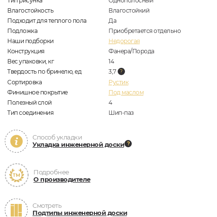
Тип рисунка
Однополосный
Влагостойкость
Влагостойкий
Подходит для теплого пола
Да
Подложка
Приобретается отдельно
Наши подборки
Недорогая
Конструкция
Фанера/Порода
Вес упаковки, кг
14
Твердость по бринелю, ед
3,7
Сортировка
Рустик
Финишное покрытие
Под маслом
Полезный слой
4
Тип соединения
Шип-паз
Способ укладки
Укладка инженерной доски
Подробнее
О производителе
Смотреть
Подтипы инженерной доски