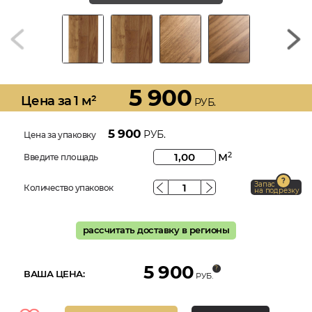
5 900
Цена за 1 м²
РУБ.
5 900
РУБ.
Цена за упаковку
м
2
Введите площадь
Запас
Количество упаковок
на подрезку
рассчитать доставку в регионы
5 900
ВАША ЦЕНА:
РУБ.