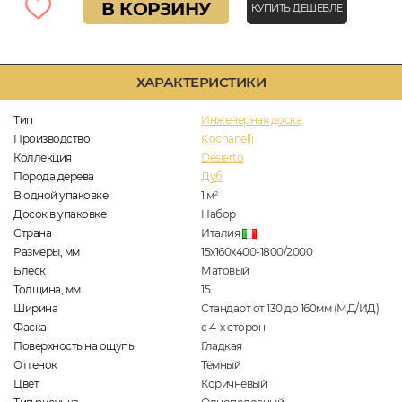
В КОРЗИНУ
КУПИТЬ ДЕШЕВЛЕ
ХАРАКТЕРИСТИКИ
Тип
Инженерная доска
Производство
Kochanelli
Коллекция
Desierto
Порода дерева
Дуб
В одной упаковке
1
м
2
Досок в упаковке
Набор
Страна
Италия
Размеры, мм
15х160х400-1800/2000
Блеск
Матовый
Толщина, мм
15
Ширина
Стандарт от 130 до 160мм (МД/ИД)
Фаска
с 4-х сторон
Поверхность на ощупь
Гладкая
Оттенок
Тёмный
Цвет
Коричневый