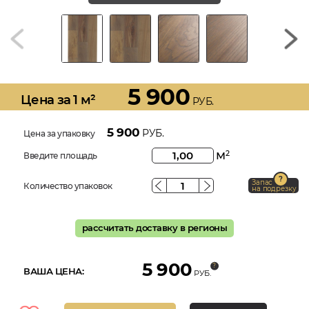
5 900
Цена за 1 м²
РУБ.
5 900
РУБ.
Цена за упаковку
м
2
Введите площадь
Запас
Количество упаковок
на подрезку
рассчитать доставку в регионы
5 900
ВАША ЦЕНА:
РУБ.