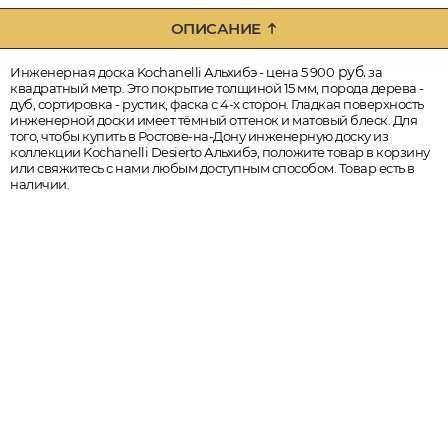
ОПИСАНИЕ
руб.
Инженерная доска Kochanelli Альхибэ - цена 5 900
за
квадратный метр. Это покрытие толщиной 15 мм, порода дерева -
дуб, сортировка - рустик, фаска с 4-х сторон. Гладкая поверхность
инженерной доски имеет тёмный оттенок и матовый блеск. Для
того, чтобы купить в Ростове-на-Дону инженерную доску из
коллекции Kochanelli Desierto Альхибэ, положите товар в корзину
или свяжитесь с нами любым доступным способом. Товар есть в
наличии.