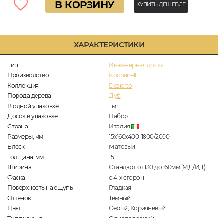
В КОРЗИНУ
КУПИТЬ ДЕШЕВЛЕ
ХАРАКТЕРИСТИКИ
Тип
Инженерная доска
Производство
Kochanelli
Коллекция
Desierto
Порода дерева
Дуб
В одной упаковке
1
м
2
Досок в упаковке
Набор
Страна
Италия
Размеры, мм
15х160х400-1800/2000
Блеск
Матовый
Толщина, мм
15
Ширина
Стандарт от 130 до 160мм (МД/ИД)
Фаска
с 4-х сторон
Поверхность на ощупь
Гладкая
Оттенок
Тёмный
Цвет
Серый, Коричневый