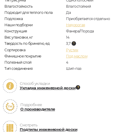
Тип рисунка
Однополосный
Влагостойкость
Влагостойкий
Подходит для теплого пола
Да
Подложка
Приобретается отдельно
Наши подборки
Недорогая
Конструкция
Фанера/Порода
Вес упаковки, кг
14
Твердость по бринелю, ед
3,7
Сортировка
Рустик
Финишное покрытие
Под маслом
Полезный слой
4
Тип соединения
Шип-паз
Способ укладки
Укладка инженерной доски
Подробнее
О производителе
Смотреть
Подтипы инженерной доски