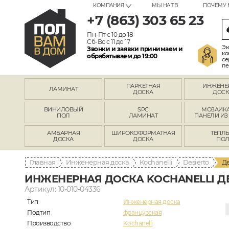
КОМПАНИЯ
МЫ НА ТВ
ПОЧЕМУ 
+7 (863) 303 65 23
Пн-Пт с 10 до 18
Сб-Вс с 11 до 17
Эк
Звонки и заявки принимаем и
ко
обрабатываем до 19:00
се
пе
ПАРКЕТНАЯ
ИНЖЕНЕ
ЛАМИНАТ
ДОСКА
ДОСК
ВИНИЛОВЫЙ
SPC
МОЗАИКА
ПОЛ
ЛАМИНАТ
ПАНЕЛИ ИЗ
АМБАРНАЯ
ШИРОКОФОРМАТНАЯ
ТЕПЛ
ДОСКА
ДОСКА
ПО
Главная
Инженерная доска
Kochanelli
Desierto
Д
ИНЖЕНЕРНАЯ ДОСКА KOCHANELLI 
Артикул: 10-010-04336
Тип
Инженерная доска
Подтип
французская
Производство
Kochanelli