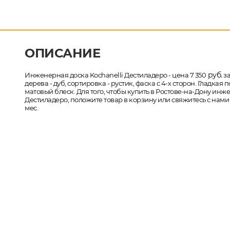
ОПИСАНИЕ
руб.
Инженерная доска Kochanelli Дестиладеро - цена 7 350
за
дерева - дуб, сортировка - рустик, фаска с 4-х сторон. Гладк
матовый блеск. Для того, чтобы купить в Ростове-на-Дону инже
Дестиладеро, положите товар в корзину или свяжитесь с нами
мес.