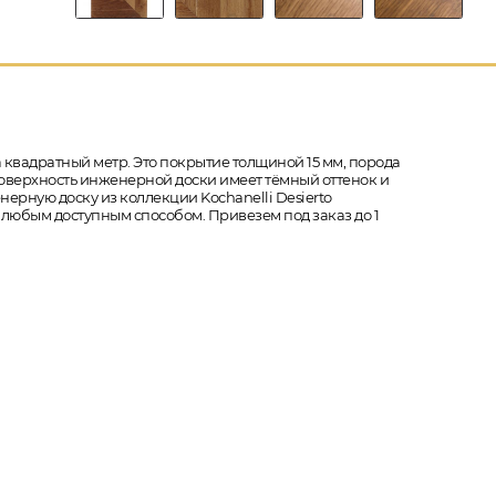
 квадратный метр. Это покрытие толщиной 15 мм, порода
ая поверхность инженерной доски имеет тёмный оттенок и
нерную доску из коллекции Kochanelli Desierto
 любым доступным способом. Привезем под заказ до 1