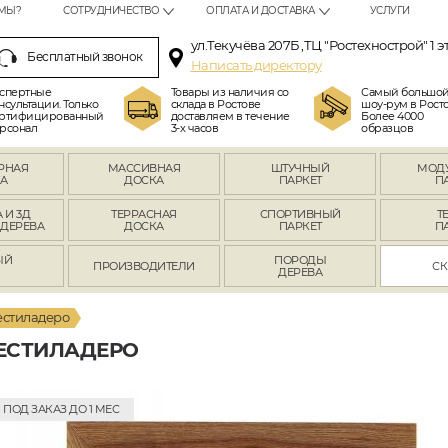
МЫ?
СОТРУДНИЧЕСТВО
ОПЛАТА И ДОСТАВКА
УСЛУГИ
ул.Текучёва 207Б ,ТЦ "Ростехнострой" 1 э
Бесплатный звонок
Написать директору
спертные
Товары из наличия со
Самый большо
нсультации. Только
склада в Ростове
шоу-рум в Росто
ртифицированный
доставляем в течение
Более 4000
рсонал
3-х часов
образцов
РНАЯ
МАССИВНАЯ
ШТУЧНЫЙ
МОД
А
ДОСКА
ПАРКЕТ
П
 И 3Д
ТЕРРАСНАЯ
СПОРТИВНЫЙ
Т
 ДЕРЕВА
ДОСКА
ПАРКЕТ
П
ЫЙ
ПОРОДЫ
ПРОИЗВОДИТЕЛИ
СК
Л
ДЕРЕВА
естиладеро
ДЕСТИЛАДЕРО
ПОД ЗАКАЗ ДО 1 МЕС