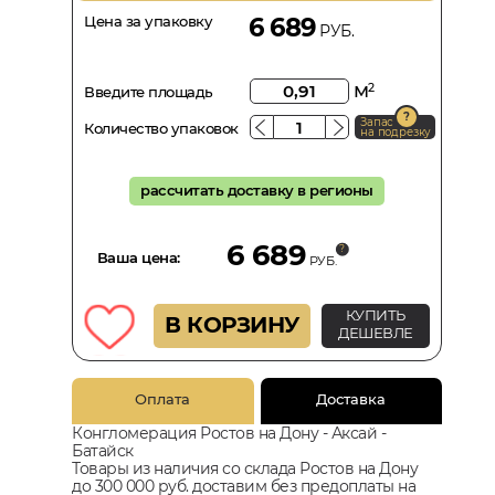
Цена за упаковку
6 689
РУБ.
м
2
Введите площадь
Запас
Количество упаковок
на подрезку
рассчитать доставку в регионы
6 689
Ваша цена:
РУБ.
КУПИТЬ
В КОРЗИНУ
ДЕШЕВЛЕ
Оплата
Доставка
Конгломерация Ростов на Дону - Аксай -
Батайск
Товары из наличия со склада Ростов на Дону
до 300 000 руб. доставим без предоплаты на