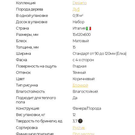
Коллекция
Desierto
Порода дерева
Дуб
В одной упаковке
0,91
м
2
Досок в упаковке
Набор
Страна
Италия
Размеры, мм
15х120х600
Блеск
Матовый
Толщина, мм
15
Ширина
Стандарт от 90 до 120мм (Ёлка)
Фаска
с 4-х сторон
Поверхность на ощупь
Гладкая
Оттенок
Тёмный
Цвет
Коричневый
Тип рисунка
Елочкой
Влагостойкость
Влагостойкий
Подходит для теплого
Да
пола
Конструкция
Фанера/Порода
Вес упаковки, кг
12
Твердость по бринелю, ед
3,7
Сортировка
Рустик
Финишное покрытие
Под маслом