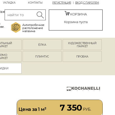
УКЛАДКА
КОНТАКТЫ
РЕГИСТРАЦИЯ
ВХОД С ПАРОЛЕМ
таж
КОРЗИНА
Корзина пуста
й
Антипробочное
ве.
расположение
магазина
УЛЬНЫЙ
ХУДОЖЕСТВЕННЫЙ
ЁЛКА
АРКЕТ
ПАРКЕТ
ЕРМО
ПЛИНТУС
ПРОБКА
АРКЕТ
ИДКИ
7 350
Цена за 1 м²
РУБ.