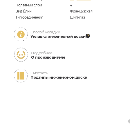
Полезный слой
4
Вид Ёлки
Французская
Тип соединения
Шип-паз
Способ укладки
Укладка инженерной доски
Подробнее
О производителе
Смотреть
Подтипы инженерной доски