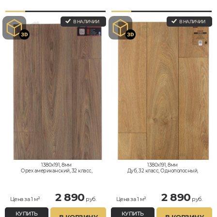
В НАЛИЧИИ
В НАЛИЧИИ
1380x191, 8мм
1380x191, 8мм
Орех американский, 32 класс,
Дуб, 32 класс, Однополосный,
Однополосный, Водостойкий
Водостойкий
2 890
2 890
Цена за 1 м²
руб.
Цена за 1 м²
руб.
КУПИТЬ
КУПИТЬ