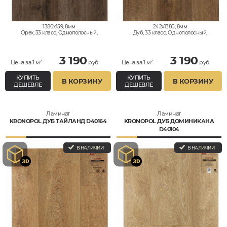
1380x159, 8мм
242x1380, 8мм
Орех, 33 класс, Однополосный,
Дуб, 33 класс, Однополосный,
Влагостойкий
Водостойкий
3 190
3 190
Цена за 1 м²
руб.
Цена за 1 м²
руб.
КУПИТЬ
КУПИТЬ
В КОРЗИНУ
В КОРЗИНУ
ДЕШЕВЛЕ
ДЕШЕВЛЕ
Ламинат
Ламинат
KRONOPOL ДУБ ТАЙЛАНД D40164
KRONOPOL ДУБ ДОМИНИКАНА
D40104
В НАЛИЧИИ
В НАЛИЧИИ