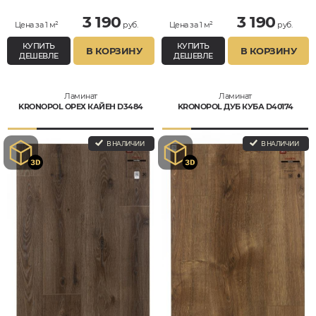
3 190
3 190
Цена за 1 м²
руб.
Цена за 1 м²
руб.
КУПИТЬ
КУПИТЬ
В КОРЗИНУ
В КОРЗИНУ
ДЕШЕВЛЕ
ДЕШЕВЛЕ
Ламинат
Ламинат
KRONOPOL ОРЕХ КАЙЕН D3484
KRONOPOL ДУБ КУБА D40174
В НАЛИЧИИ
В НАЛИЧИИ