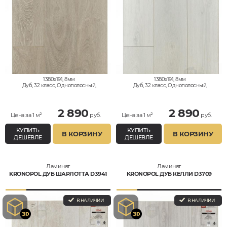
1380x191, 8мм
1380x191, 8мм
Дуб, 32 класс, Однополосный,
Дуб, 32 класс, Однополосный,
Водостойкий
Водостойкий
2 890
2 890
Цена за 1 м²
руб.
Цена за 1 м²
руб.
КУПИТЬ
КУПИТЬ
В КОРЗИНУ
В КОРЗИНУ
ДЕШЕВЛЕ
ДЕШЕВЛЕ
Ламинат
Ламинат
KRONOPOL ДУБ ШАРЛОТТА D3941
KRONOPOL ДУБ КЕЛЛИ D3709
В НАЛИЧИИ
В НАЛИЧИИ