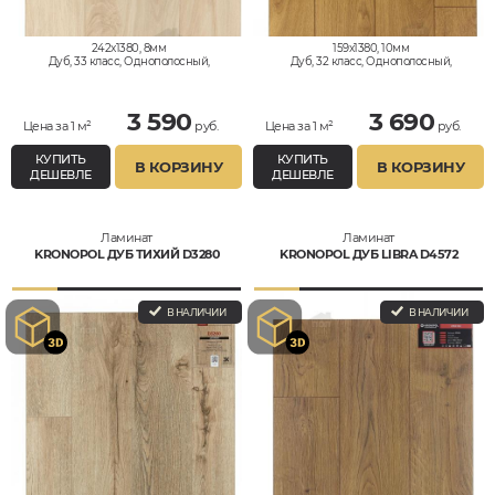
242x1380, 8мм
159x1380, 10мм
Дуб, 33 класс, Однополосный,
Дуб, 32 класс, Однополосный,
Водостойкий
Влагостойкий
3 590
3 690
Цена за 1 м²
руб.
Цена за 1 м²
руб.
КУПИТЬ
КУПИТЬ
В КОРЗИНУ
В КОРЗИНУ
ДЕШЕВЛЕ
ДЕШЕВЛЕ
Ламинат
Ламинат
KRONOPOL ДУБ ТИХИЙ D3280
KRONOPOL ДУБ LIBRA D4572
В НАЛИЧИИ
В НАЛИЧИИ