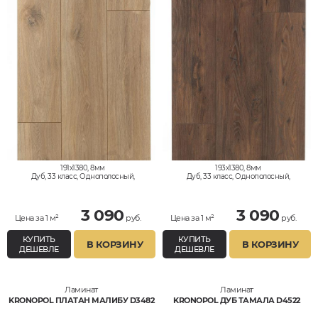
191x1380, 8мм
193x1380, 8мм
Дуб, 33 класс, Однополосный,
Дуб, 33 класс, Однополосный,
Водостойкий
Влагостойкий
3 090
3 090
Цена за 1 м²
руб.
Цена за 1 м²
руб.
КУПИТЬ
КУПИТЬ
В КОРЗИНУ
В КОРЗИНУ
ДЕШЕВЛЕ
ДЕШЕВЛЕ
Ламинат
Ламинат
KRONOPOL ПЛАТАН МАЛИБУ D3482
KRONOPOL ДУБ ТАМАЛА D4522