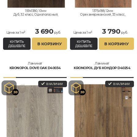
159x1380, 10мм
1375x188, 12мм
Дуб, 32 класс, Однополосный,
Орех американский, 33 класс,
Влагостойкий
Однополосный, Влагостойкий
3 690
3 790
Цена за 1 м²
руб.
Цена за 1 м²
руб.
КУПИТЬ
КУПИТЬ
В КОРЗИНУ
В КОРЗИНУ
ДЕШЕВЛЕ
ДЕШЕВЛЕ
Ламинат
Ламинат
KRONOPOL DOVE OAK D40034
KRONOPOL ДУБ КОНДОР D40254
В НАЛИЧИИ
В НАЛИЧИИ