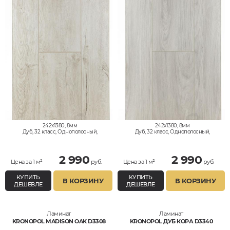
242x1380, 8мм
242x1380, 8мм
Дуб, 32 класс, Однополосный,
Дуб, 32 класс, Однополосный,
Водостойкий
Водостойкий
2 990
2 990
Цена за 1 м²
руб.
Цена за 1 м²
руб.
КУПИТЬ
КУПИТЬ
В КОРЗИНУ
В КОРЗИНУ
ДЕШЕВЛЕ
ДЕШЕВЛЕ
Ламинат
Ламинат
KRONOPOL MADISON OAK D3308
KRONOPOL ДУБ КОРА D3340