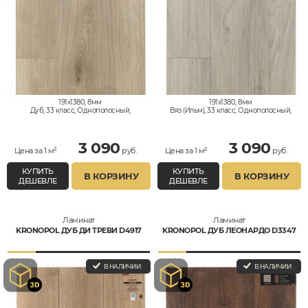
191x1380, 8мм
191x1380, 8мм
Дуб, 33 класс, Однополосный,
Вяз (Ильм), 33 класс, Однополосный,
Водостойкий
Водостойкий
3 090
3 090
Цена за 1 м²
руб.
Цена за 1 м²
руб.
КУПИТЬ
КУПИТЬ
В КОРЗИНУ
В КОРЗИНУ
ДЕШЕВЛЕ
ДЕШЕВЛЕ
Ламинат
Ламинат
KRONOPOL ДУБ ДИ ТРЕВИ D4917
KRONOPOL ДУБ ЛЕОНАРДО D3347
В НАЛИЧИИ
В НАЛИЧИИ