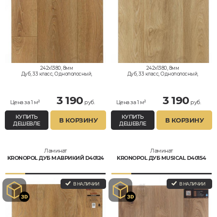
242x1380, 8мм
242x1380, 8мм
Дуб, 33 класс, Однополосный,
Дуб, 33 класс, Однополосный,
Водостойкий
Водостойкий
3 190
3 190
Цена за 1 м²
руб.
Цена за 1 м²
руб.
КУПИТЬ
КУПИТЬ
В КОРЗИНУ
В КОРЗИНУ
ДЕШЕВЛЕ
ДЕШЕВЛЕ
Ламинат
Ламинат
KRONOPOL ДУБ МАВРИКИЙ D40124
KRONOPOL ДУБ MUSICAL D40154
В НАЛИЧИИ
В НАЛИЧИИ