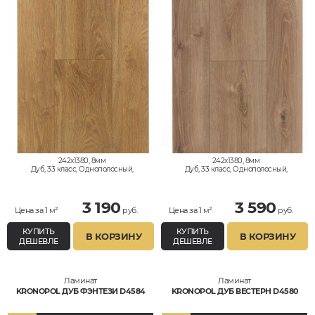
242x1380, 8мм
242x1380, 8мм
Дуб, 33 класс, Однополосный,
Дуб, 33 класс, Однополосный,
Водостойкий
Водостойкий
3 190
3 590
Цена за 1 м²
руб.
Цена за 1 м²
руб.
КУПИТЬ
КУПИТЬ
В КОРЗИНУ
В КОРЗИНУ
ДЕШЕВЛЕ
ДЕШЕВЛЕ
Ламинат
Ламинат
KRONOPOL ДУБ ФЭНТЕЗИ D4584
KRONOPOL ДУБ ВЕСТЕРН D4580