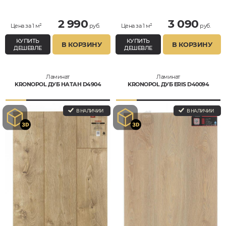
Водостойкий
Водостойкий
2 990
3 090
Цена за 1 м²
руб.
Цена за 1 м²
руб.
КУПИТЬ
КУПИТЬ
В КОРЗИНУ
В КОРЗИНУ
ДЕШЕВЛЕ
ДЕШЕВЛЕ
Ламинат
Ламинат
KRONOPOL ДУБ НАТАН D4904
KRONOPOL ДУБ ERIS D40094
В НАЛИЧИИ
В НАЛИЧИИ