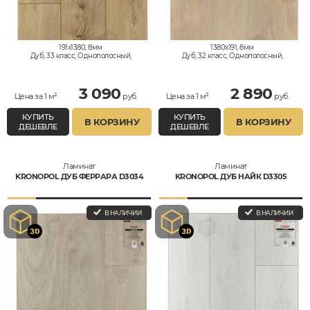
191x1380, 8мм
1380x191, 8мм
Дуб, 33 класс, Однополосный,
Дуб, 32 класс, Однополосный,
Водостойкий
Водостойкий
3 090
2 890
Цена за 1 м²
руб.
Цена за 1 м²
руб.
КУПИТЬ
КУПИТЬ
В КОРЗИНУ
В КОРЗИНУ
ДЕШЕВЛЕ
ДЕШЕВЛЕ
Ламинат
Ламинат
KRONOPOL ДУБ ФЕРРАРА D3034
KRONOPOL ДУБ НАЙК D3305
В НАЛИЧИИ
В НАЛИЧИИ