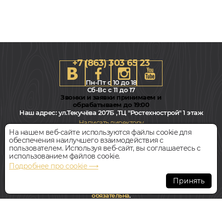
+7 (863) 303 65 23
Пн-Пт с 10 до 18
Сб-Вс с 11 до 17
Звонки и заявки принимаем и
обрабатываем до 19:00
Наш адрес:
ул.Текучёва 207Б ,ТЦ "Ростехнострой" 1 этаж
Написать директору
На нашем веб-сайте используются файлы cookie для
обеспечения наилучшего взаимодействия с
Всегда свободная парковка
пользователем. Используя веб-сайт, вы соглашаетесь с
использованием файлов cookie.
Подробнее про cookie ⟶
© Интернет-магазин Polvamvdom.ru 2011-2026. Все права
защищены.
Принять
При копировании материалов прямая ссылка на сайт
обязательна
.
НАШ ПАРТНЁР