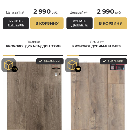
2 990
2 990
Цена за 1 м²
руб.
Цена за 1 м²
руб.
КУПИТЬ
КУПИТЬ
В КОРЗИНУ
В КОРЗИНУ
ДЕШЕВЛЕ
ДЕШЕВЛЕ
Ламинат
Ламинат
KRONOPOL ДУБ АЛАДДИН D3309
KRONOPOL ДУБ AMALFI D4915
В НАЛИЧИИ
В НАЛИЧИИ