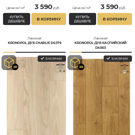
3 590
3 590
Цена за 1 м²
руб.
Цена за 1 м²
руб.
КУПИТЬ
КУПИТЬ
В КОРЗИНУ
В КОРЗИНУ
ДЕШЕВЛЕ
ДЕШЕВЛЕ
Ламинат
Ламинат
KRONOPOL ДУБ CHARLIE D4579
KRONOPOL ДУБ КАСПИЙСКИЙ
D4563
В НАЛИЧИИ
В НАЛИЧИИ