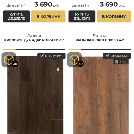
3 690
3 690
Цена за 1 м²
руб.
Цена за 1 м²
руб.
КУПИТЬ
КУПИТЬ
В КОРЗИНУ
В КОРЗИНУ
ДЕШЕВЛЕ
ДЕШЕВЛЕ
Ламинат
Ламинат
KRONOPOL ДУБ АДРИАТИКА D3793
KRONOPOL ОРЕХ БЛЮЗ 3342
В НАЛИЧИИ
В НАЛИЧИИ