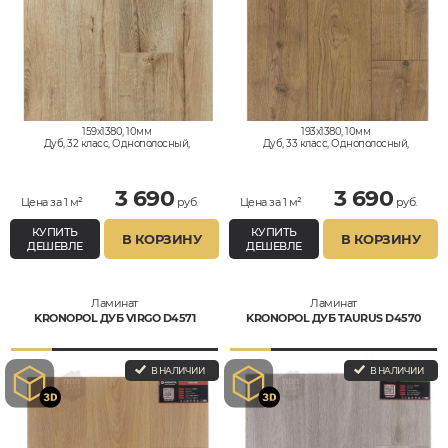
159x1380, 10мм
193x1380, 10мм
Дуб, 32 класс, Однополосный,
Дуб, 33 класс, Однополосный,
Влагостойкий
Влагостойкий
3 690
3 690
Цена за 1 м²
руб.
Цена за 1 м²
руб.
КУПИТЬ
КУПИТЬ
В КОРЗИНУ
В КОРЗИНУ
ДЕШЕВЛЕ
ДЕШЕВЛЕ
Ламинат
Ламинат
KRONOPOL ДУБ VIRGO D4571
KRONOPOL ДУБ TAURUS D4570
В НАЛИЧИИ
В НАЛИЧИИ