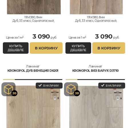
191x1380, 8мм
191x1380, 8мм
Дуб, 33 класс, Однополосный,
Дуб, 33 класс, Однополосный,
Водостойкий
Водостойкий
3 090
3 090
Цена за 1 м²
руб.
Цена за 1 м²
руб.
КУПИТЬ
КУПИТЬ
В КОРЗИНУ
В КОРЗИНУ
ДЕШЕВЛЕ
ДЕШЕВЛЕ
Ламинат
Ламинат
KRONOPOL ДУБ ВЕНЕЦИЯ D6201
KRONOPOL ВЯЗ БАРУХ D3710
В НАЛИЧИИ
В НАЛИЧИИ