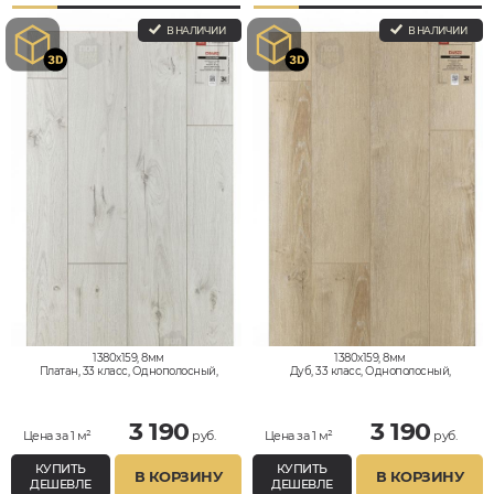
В НАЛИЧИИ
В НАЛИЧИИ
1380x159, 8мм
1380x159, 8мм
Платан, 33 класс, Однополосный,
Дуб, 33 класс, Однополосный,
Влагостойкий
Влагостойкий
3 190
3 190
Цена за 1 м²
руб.
Цена за 1 м²
руб.
КУПИТЬ
КУПИТЬ
В КОРЗИНУ
В КОРЗИНУ
ДЕШЕВЛЕ
ДЕШЕВЛЕ