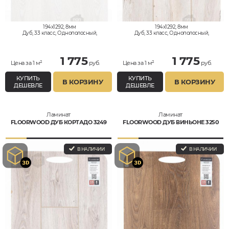
194x1292, 8мм
194x1292, 8мм
Дуб, 33 класс, Однополосный,
Дуб, 33 класс, Однополосный,
Влагостойкий
Влагостойкий
1 775
1 775
Цена за 1 м²
руб.
Цена за 1 м²
руб.
КУПИТЬ
КУПИТЬ
В КОРЗИНУ
В КОРЗИНУ
ДЕШЕВЛЕ
ДЕШЕВЛЕ
Ламинат
Ламинат
FLOORWOOD ДУБ КОРТАДО 3249
FLOORWOOD ДУБ ВИНЬОНЕ 3250
В НАЛИЧИИ
В НАЛИЧИИ