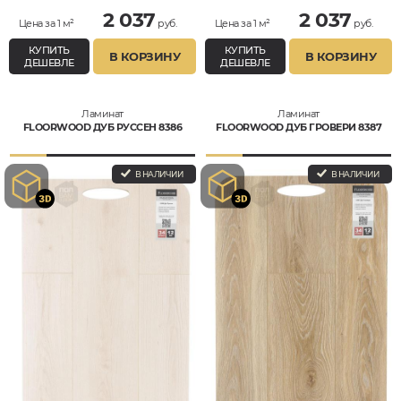
2 037
2 037
Цена за 1 м²
руб.
Цена за 1 м²
руб.
КУПИТЬ
КУПИТЬ
В КОРЗИНУ
В КОРЗИНУ
ДЕШЕВЛЕ
ДЕШЕВЛЕ
Ламинат
Ламинат
FLOORWOOD ДУБ РУССЕН 8386
FLOORWOOD ДУБ ГРОВЕРИ 8387
В НАЛИЧИИ
В НАЛИЧИИ