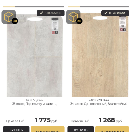
В НАЛИЧИИ
В НАЛИЧИИ
398x855, 8мм
240x1220, 8мм
33 класс, Под плитку и камень,
34 класс, Однополосный, Влагостойкий
Влагостойкий
1 775
1 268
Цена за 1 м²
руб.
Цена за 1 м²
руб.
КУПИТЬ
КУПИТЬ