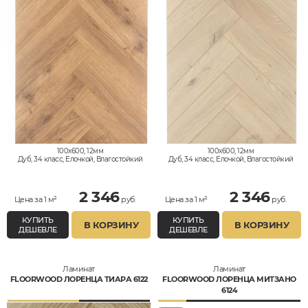
100x600, 12мм
100x600, 12мм
Дуб, 34 класс, Елочкой, Влагостойкий
Дуб, 34 класс, Елочкой, Влагостойкий
2 346
2 346
Цена за 1 м²
руб.
Цена за 1 м²
руб.
КУПИТЬ
КУПИТЬ
В КОРЗИНУ
В КОРЗИНУ
ДЕШЕВЛЕ
ДЕШЕВЛЕ
Ламинат
Ламинат
FLOORWOOD ЛОРЕНЦА ТИАРА 6122
FLOORWOOD ЛОРЕНЦА МИТЗАНО
6124