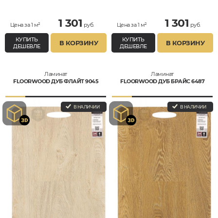
1 301
1 301
Цена за 1 м²
руб.
Цена за 1 м²
руб.
КУПИТЬ
КУПИТЬ
В КОРЗИНУ
В КОРЗИНУ
ДЕШЕВЛЕ
ДЕШЕВЛЕ
Ламинат
Ламинат
FLOORWOOD ДУБ ФЛАЙТ 9045
FLOORWOOD ДУБ БРАЙС 6487
В НАЛИЧИИ
В НАЛИЧИИ