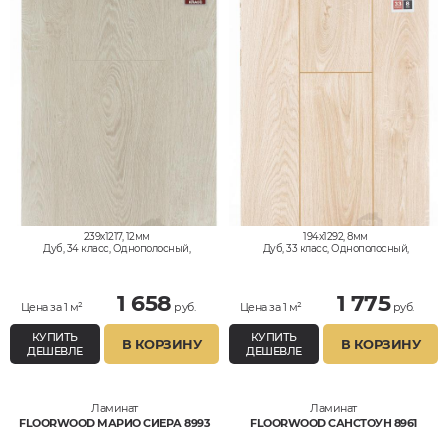
239x1217, 12мм
194x1292, 8мм
Дуб, 34 класс, Однополосный,
Дуб, 33 класс, Однополосный,
Влагостойкий
Влагостойкий
1 658
1 775
Цена за 1 м²
руб.
Цена за 1 м²
руб.
КУПИТЬ
КУПИТЬ
В КОРЗИНУ
В КОРЗИНУ
ДЕШЕВЛЕ
ДЕШЕВЛЕ
Ламинат
Ламинат
FLOORWOOD МАРИО СИЕРА 8993
FLOORWOOD САНСТОУН 8961