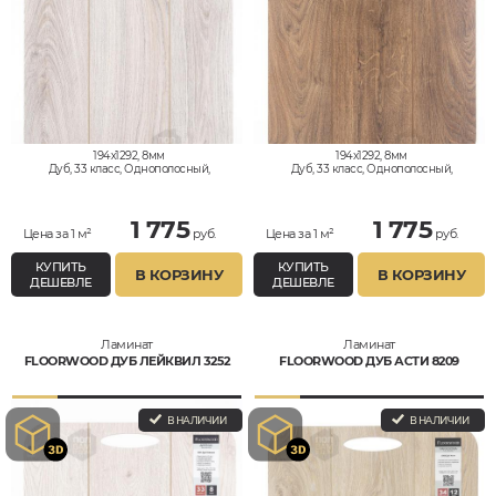
194x1292, 8мм
194x1292, 8мм
Дуб, 33 класс, Однополосный,
Дуб, 33 класс, Однополосный,
Влагостойкий
Влагостойкий
1 775
1 775
Цена за 1 м²
руб.
Цена за 1 м²
руб.
КУПИТЬ
КУПИТЬ
В КОРЗИНУ
В КОРЗИНУ
ДЕШЕВЛЕ
ДЕШЕВЛЕ
Ламинат
Ламинат
FLOORWOOD ДУБ ЛЕЙКВИЛ 3252
FLOORWOOD ДУБ АСТИ 8209
В НАЛИЧИИ
В НАЛИЧИИ