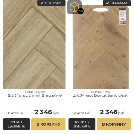
В НАЛИЧИИ
В НАЛИЧИИ
100x600, 12мм
100x600, 12мм
Дуб, 34 класс, Елочкой, Влагостойкий
Дуб, 34 класс, Елочкой, Влагостойкий
2 346
2 346
Цена за 1 м²
руб.
Цена за 1 м²
руб.
КУПИТЬ
КУПИТЬ
В КОРЗИНУ
В КОРЗИНУ
ДЕШЕВЛЕ
ДЕШЕВЛЕ