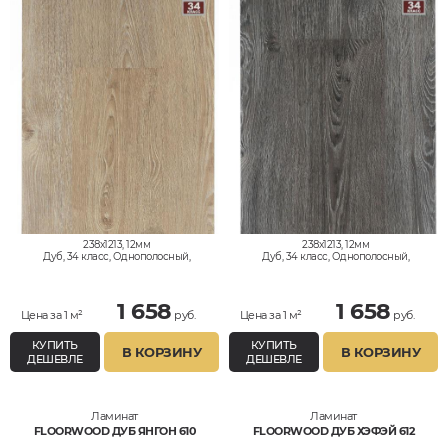
238x1213, 12мм
238x1213, 12мм
Дуб, 34 класс, Однополосный,
Дуб, 34 класс, Однополосный,
Влагостойкий
Влагостойкий
1 658
1 658
Цена за 1 м²
руб.
Цена за 1 м²
руб.
КУПИТЬ
КУПИТЬ
В КОРЗИНУ
В КОРЗИНУ
ДЕШЕВЛЕ
ДЕШЕВЛЕ
Ламинат
Ламинат
FLOORWOOD ДУБ ЯНГОН 610
FLOORWOOD ДУБ ХЭФЭЙ 612