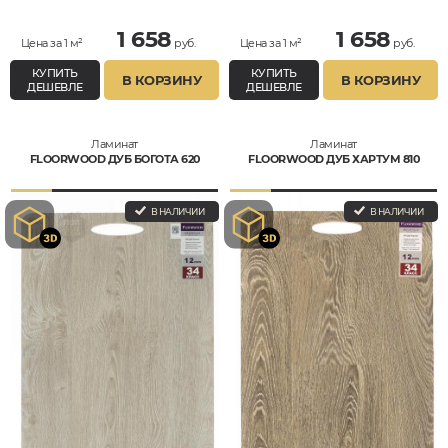
1 658
1 658
Цена за 1 м²
руб.
Цена за 1 м²
руб.
КУПИТЬ
КУПИТЬ
В КОРЗИНУ
В КОРЗИНУ
ДЕШЕВЛЕ
ДЕШЕВЛЕ
Ламинат
Ламинат
FLOORWOOD ДУБ БОГОТА 620
FLOORWOOD ДУБ ХАРТУМ 810
В НАЛИЧИИ
В НАЛИЧИИ