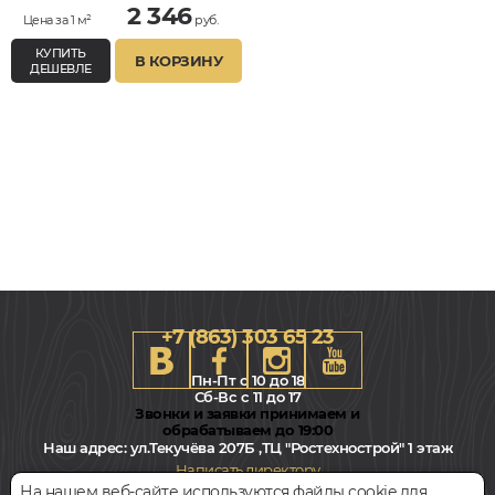
2 346
Цена за 1 м²
руб.
КУПИТЬ
В КОРЗИНУ
ДЕШЕВЛЕ
+7 (863) 303 65 23
Пн-Пт с 10 до 18
Сб-Вс с 11 до 17
Звонки и заявки принимаем и
обрабатываем до 19:00
Наш адрес:
ул.Текучёва 207Б ,ТЦ "Ростехнострой" 1 этаж
Написать директору
На нашем веб-сайте используются файлы cookie для