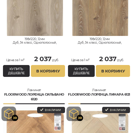
198x1220, 12мм
198x1220, 12мм
Дуб, 34 класс, Однополосный,
Дуб, 34 класс, Однополосный,
Влагостойкий
Влагостойкий
2 037
2 037
Цена за 1 м²
руб.
Цена за 1 м²
руб.
КУПИТЬ
КУПИТЬ
В КОРЗИНУ
В КОРЗИНУ
ДЕШЕВЛЕ
ДЕШЕВЛЕ
Ламинат
Ламинат
FLOORWOOD ЛОРЕНЦА СИЛЬВАНО
FLOORWOOD ЛОРЕНЦА ЛИНАРА 6121
6120
В НАЛИЧИИ
В НАЛИЧИИ