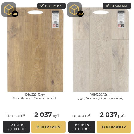
В НАЛИЧИИ
В НАЛИЧИИ
198x1220, 12мм
198x1220, 12мм
Дуб, 34 класс, Однополосный,
Дуб, 34 класс, Однополосный,
Влагостойкий
Влагостойкий
2 037
2 037
Цена за 1 м²
руб.
Цена за 1 м²
руб.
КУПИТЬ
КУПИТЬ
В КОРЗИНУ
В КОРЗИНУ
ДЕШЕВЛЕ
ДЕШЕВЛЕ