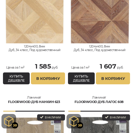
1204x400, 8мм
1204x400, 8мм
Дуб, 34 класс, Под художественный
Дуб, 34 класс, Под художественный
паркет, Влагостойкий
паркет, Влагостойкий
1 585
1 607
Цена за 1 м²
руб.
Цена за 1 м²
руб.
КУПИТЬ
КУПИТЬ
В КОРЗИНУ
В КОРЗИНУ
ДЕШЕВЛЕ
ДЕШЕВЛЕ
Ламинат
Ламинат
FLOORWOOD ДУБ НАНКИН 623
FLOORWOOD ДУБ ЛАГОС 608
В НАЛИЧИИ
В НАЛИЧИИ