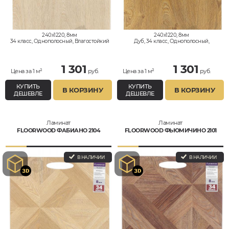
240x1220, 8мм
240x1220, 8мм
34 класс, Однополосный, Влагостойкий
Дуб, 34 класс, Однополосный,
Влагостойкий
1 301
1 301
Цена за 1 м²
руб.
Цена за 1 м²
руб.
КУПИТЬ
КУПИТЬ
В КОРЗИНУ
В КОРЗИНУ
ДЕШЕВЛЕ
ДЕШЕВЛЕ
Ламинат
Ламинат
FLOORWOOD ФАБИАНО 2104
FLOORWOOD ФЬЮМИЧИНО 2101
В НАЛИЧИИ
В НАЛИЧИИ