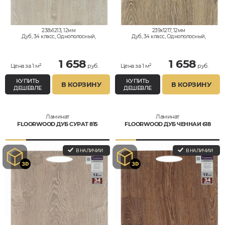
238x1213, 12мм
239x1217, 12мм
Дуб, 34 класс, Однополосный,
Дуб, 34 класс, Однополосный,
Влагостойкий
Влагостойкий
1 658
1 658
Цена за 1 м²
руб.
Цена за 1 м²
руб.
КУПИТЬ
КУПИТЬ
В КОРЗИНУ
В КОРЗИНУ
ДЕШЕВЛЕ
ДЕШЕВЛЕ
Ламинат
Ламинат
FLOORWOOD ДУБ СУРАТ 815
FLOORWOOD ДУБ ЧЕННАИ 618
В НАЛИЧИИ
В НАЛИЧИИ