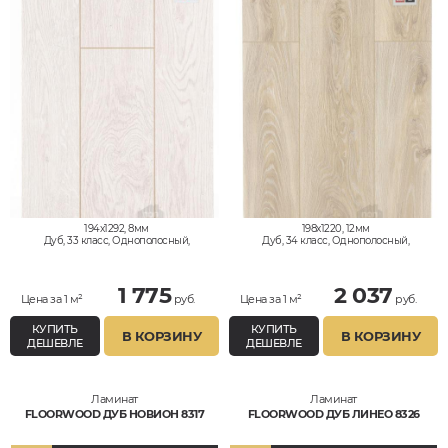
194x1292, 8мм
198x1220, 12мм
Дуб, 33 класс, Однополосный,
Дуб, 34 класс, Однополосный,
Влагостойкий
Влагостойкий
1 775
2 037
Цена за 1 м²
руб.
Цена за 1 м²
руб.
КУПИТЬ
КУПИТЬ
В КОРЗИНУ
В КОРЗИНУ
ДЕШЕВЛЕ
ДЕШЕВЛЕ
Ламинат
Ламинат
FLOORWOOD ДУБ НОВИОН 8317
FLOORWOOD ДУБ ЛИНЕО 8326