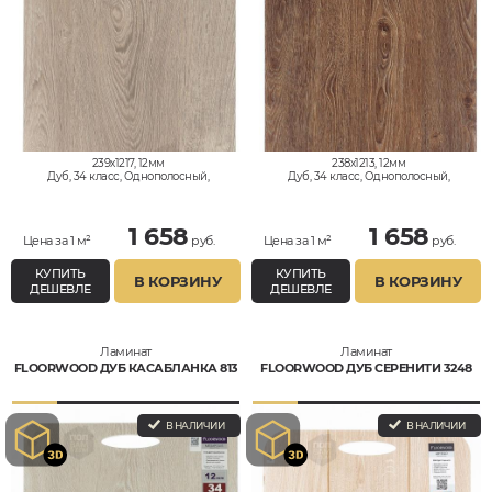
239x1217, 12мм
238x1213, 12мм
Дуб, 34 класс, Однополосный,
Дуб, 34 класс, Однополосный,
Влагостойкий
Влагостойкий
1 658
1 658
Цена за 1 м²
руб.
Цена за 1 м²
руб.
КУПИТЬ
КУПИТЬ
В КОРЗИНУ
В КОРЗИНУ
ДЕШЕВЛЕ
ДЕШЕВЛЕ
Ламинат
Ламинат
FLOORWOOD ДУБ КАСАБЛАНКА 813
FLOORWOOD ДУБ СЕРЕНИТИ 3248
В НАЛИЧИИ
В НАЛИЧИИ