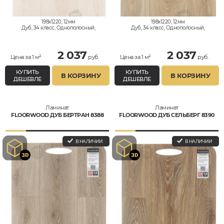
198x1220, 12мм
198x1220, 12мм
Дуб, 34 класс, Однополосный,
Дуб, 34 класс, Однополосный,
Влагостойкий
Влагостойкий
2 037
2 037
Цена за 1 м²
руб.
Цена за 1 м²
руб.
КУПИТЬ
КУПИТЬ
В КОРЗИНУ
В КОРЗИНУ
ДЕШЕВЛЕ
ДЕШЕВЛЕ
Ламинат
Ламинат
FLOORWOOD ДУБ БЕРТРАН 8388
FLOORWOOD ДУБ СЕЛЬБЕРГ 8390
В НАЛИЧИИ
В НАЛИЧИИ